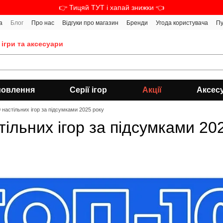
👉 Тицяй ТУТ і хапай знижки 👈
а
Блог
Про нас
Відгуки про магазин
Бренди
Угода користувача
Пу
 ігри та аксесуари
мовлення
Серії ігор
Акції
Аксес
настільних ігор за підсумками 2025 року
ільних ігор за підсумками 20