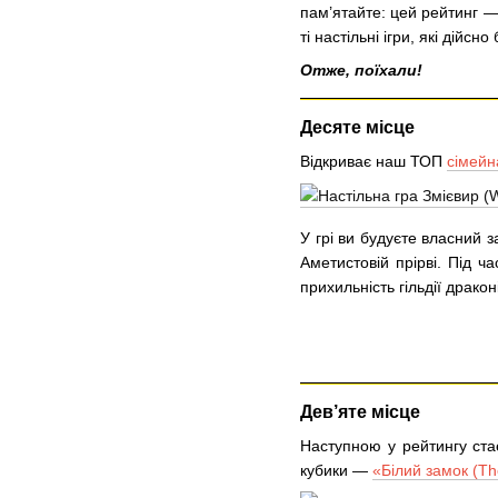
пам’ятайте: цей рейтинг 
ті настільні ігри, які дійсно
Отже, поїхали!
Десяте місце
Відкриває наш ТОП
сімейн
У грі ви будуєте власний з
Аметистовій прірві. Під ча
прихильність гільдії дракон
Дев’яте місце
Наступною у рейтингу ст
кубики —
«Білий замок (Th