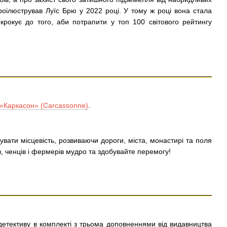
 проілюстрував Луїс Брю у 2022 році. У тому ж році вона стала
рокує до того, аби потрапити у топ 100 світового рейтингу
«Каркасон» (Carcassonne)
.
ати місцевість, розвиваючи дороги, міста, монастирі та поля
, ченців і фермерів мудро та здобувайте перемогу!
етективу в комплекті з трьома доповненнями від видавництва