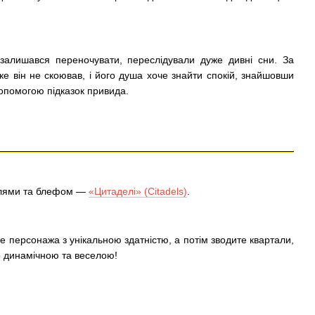
 залишався переночувати, переслідували дуже дивні сни. За
е він не скоював, і його душа хоче знайти спокій, знайшовши
допомогою підказок привида.
олями та блефом —
«Цитаделі» (Citadels)
.
е персонажа з унікальною здатністю, а потім зводите квартали,
но динамічною та веселою!