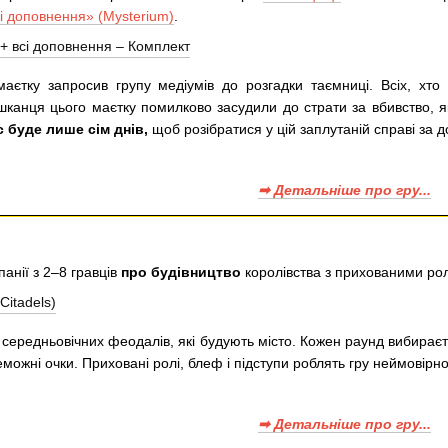
сі доповнення» (Mysterium)
.
аєтку запросив групу медіумів до розгадки таємниці. Всіх, хто
канця цього маєтку помилково засудили до страти за вбивство, як
с буде лише сім днів,
щоб розібратися у цій заплутаній справі за 
➡ Детальніше про гру...
анії з 2–8 гравців
про будівництво
королівства з прихованими р
і середньовічних феодалів, які будують місто. Кожен раунд вибираєт
можні очки. Приховані ролі, блеф і підступи роблять гру неймовір
➡ Детальніше про гру...