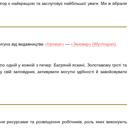
 ігор є найкращою та заслуговує найбільшої уваги. Ми ж зібрали
вигуна від видавництва
«Ігромаг»
—
«Змієвир» (Wyrmspan)
.
о одній у кожній з печер: Багряній яскині, Золотавому гроті та
у свій заповідник, активувати могутні здібності й завойовувати
ня ресурсами та розміщення робітників, роль яких виконують