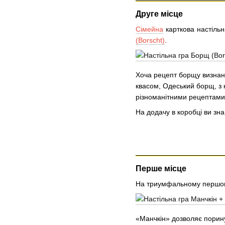
Друге місце
Сімейна
карткова настільн
(Borscht)
.
Хоча рецепт борщу визнано
квасом, Одеський борщ, з 
різноманітними рецептами
На додачу в коробці ви з
Перше місце
На триумфальному першом
«Манчкін» дозволяє поринут