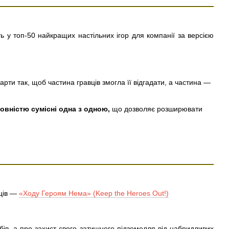
ь у топ-50 найкращих настільних ігор для компанії за версією
арти так, щоб частина гравців змогла її відгадати, а частина —
овністю сумісні одна з одною,
що дозволяє розширювати
ців —
«Ходу Героям Нема» (Keep the Heroes Out!)
бів, а про захист свого затишного підземелля від набридливих