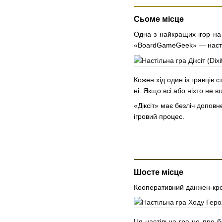
Сьоме місце
Одна з найкращих ігор на
«BoardGameGeek» — наст
Кожен хід один із гравців 
ні. Якщо всі або ніхто не в
«Діксіт» має безліч доповне
ігровий процес.
Шосте місце
Кооперативний данжен-кроу
Ця настільна гра не про б