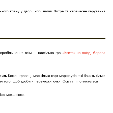
нього клану у дворі Білої чаплі. Хитре та своєчасне керування
 перебільшення всім — настільна гра
«Квиток на поїзд: Європа
вил.
Кожен гравець має кілька карт маршрутів, які бачить тільки
для того, щоб здобути переможні очки. Ось тут і починається
цією механікою.