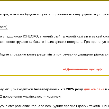
а гра, в якій ви будете готувати справжню етнічну українську стра
 спадщиною ЮНЕСКО, у кожній сім’ї та кожній хаті він має свій сма
копченою грушею та багато інших цікавих поєднань. Гра пропонує 
.
найдете справжню
книгу рецептів
з приготування двадцяти різномані
➡ Детальніше про гру...
у місці знаходиться
беззаперечний хіт 2025 року
для компанії
в 
и в світ рольових ігор, але без нудних правил і довгих текстів. Ті