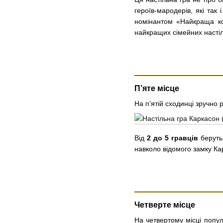
героїв-мародерів, які так
номінантом «Найкраща коо
найкращих сімейних настіл
П’яте місце
На п’ятій сходинці зручно
Від
2 до 5 гравців
беруть 
навколо відомого замку Ка
Четверте місце
На четвертому місці попу