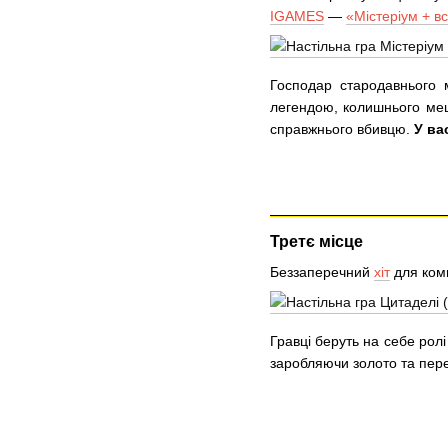
IGAMES
—
«Містеріум + в
Господар стародавнього м
легендою, колишнього меш
справжнього вбивцю.
У ва
Третє місце
Беззаперечний
хіт
для комп
Гравці беруть на себе рол
заробляючи золото та пере