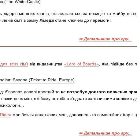
ь лідерів менших кланів, які змагаються за позицію та майбутнє їх
ленів сім’ї в замку Хімедзі стане ключем до перемоги!
➡ Детальніше про гру...
а
для всієї сім’ї
від видавництва
«Lord of Boards»
, яка підійде без
зд: Європа» доволі простий та
не потребує довгого вивчення пра
 — назви двох міст, які йому потрібно з’єднати залізничними коліями 
 психологій…
 Ride»
має безліч додаткових мап, доповнень та самостійних ігор з 
➡ Детальніше про гру...