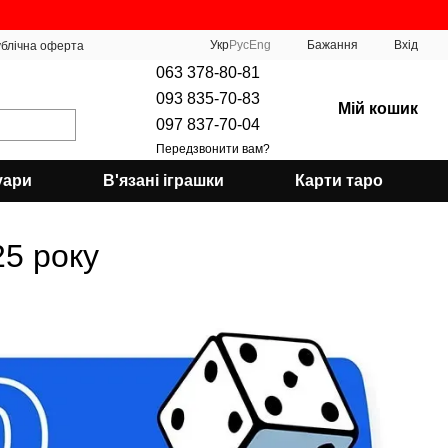
Укр
Рус
Eng
Бажання
Вхід
блічна оферта
063 378-80-81
093 835-70-83
Мій кошик
097 837-70-04
Передзвонити вам?
уари
В'язані іграшки
Карти таро
25 року