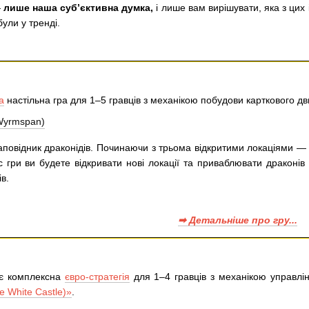
—
лише наша суб’єктивна думка,
і лише вам вирішувати, яка з цих
 були у тренді.
а
настільна гра для 1–5 гравців з механікою побудови карткового д
аповідник драконідів. Починаючи з трьома відкритими локаціями — п
с гри ви будете відкривати нові локації та приваблювати драконів 
ів.
➡ Детальніше про гру...
ає комплексна
євро-стратегія
для 1–4 гравців з механікою управлін
e White Castle)»
.