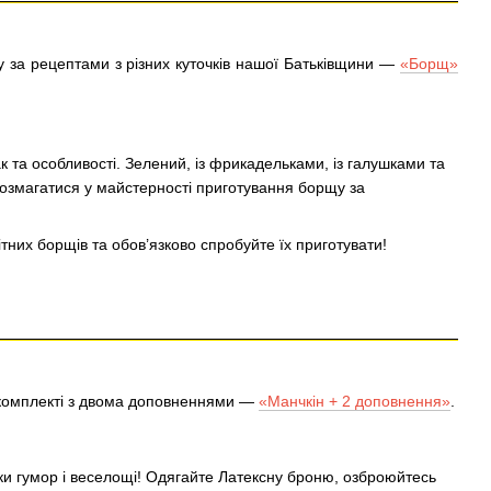
ву за рецептами з різних куточків нашої Батьківщини —
«Борщ»
к та особливості. Зелений, із фрикадельками, із галушками та
позмагатися у майстерності приготування борщу за
тних борщів та обов’язково спробуйте їх приготувати!
комплекті з двома доповненнями —
«Манчкін + 2 доповнення»
.
льки гумор і веселощі! Одягайте Латексну броню, озброюйтесь