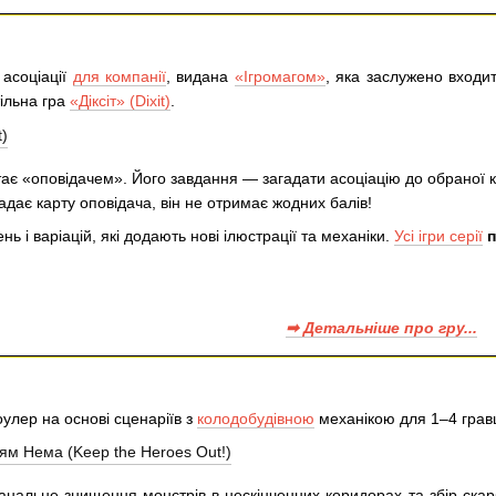
 асоціації
для компанії
, видана
«Ігромагом»
, яка заслужено входит
ільна гра
«Діксіт» (Dixit)
.
стає «оповідачем». Його завдання — загадати асоціацію до обраної к
гадає карту оповідача, він не отримає жодних балів!
нь і варіацій, які додають нові ілюстрації та механіки.
Усі ігри серії
п
➡ Детальніше про гру...
лер на основі сценаріїв з
колодобудівною
механікою для 1–4 грав
анальне знищення монстрів в нескінченних коридорах та збір скар