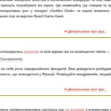
 і прагнуть пограбувати всі скрині. Цю незвичайну гру створив та
перативна гра» у конкурсі «Golden Geek» та наразі впевнено к
ьних ігор за версією Board Game Geek.
➡ Детальніше про гру...
 розташувалась
класична
та всім відома гра на розміщення тайлів —
на себе роль середньовічних феодалів. Вам доведеться розбудовув
ркасон, що знаходиться у Франції. Розміщуйте мандрівників, лицарів
➡ Детальніше про гру...
лярна напівкооперативна настільна гра
на асоціації
з елементами д