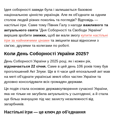
Ідея соборності завжди була і залишається базовою
національною цінністю українців. Але як обʼєднати за одним
столом людей різних поколінь та поглядів? Відповідь —
настільні ігри. Саме тому Півник Галу з нагоди
важливого та
актуального свята
"Дня Соборності та Свободи України"
вирішив зробити
знижки,
щоб ви мали змогу
купити настільні
ігри за найнижчими цінами
та зміцнити ваші відносини з
сімʼєю, друзями та колегами по роботі.
Коли День Соборності України 2025?
День Соборності України у 2025 році, як і кожен рік,
відзначається 22 січня.
Саме в цей день 106 років тому був
проголошений Акт Злуки. Ще в ті часи цей епохальний акт мав
на меті обʼєднати українські землі обох частин України та
духовно консолідувати всіх громадян держави.
Ця подія стала основою державоутворення сучасної України,
яка не тільки не загубила актуальність у сьогоденні, а й стала
ще більш значущою під час захисту незалежності від
загарбників.
Настільні ігри — це ключ до обʼєднання