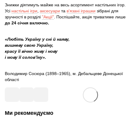
Знижки діятимуть майже на весь асортимент настільних ігор.
Усі
настільні ігри
,
аксесуари
та
в'язані іграшки
зібрані для
зручності в розділі
"Акції"
. Поспішайте, акція триватиме лише
до 24 січня включно.
«Любіть Україну у сні й наяву,
вишневу свою Україну,
красу її вічно живу і нову
і мову її солов’їну».
Володимир Сосюра (1898–1965), м. Дебальцеве Донецької
області
Ми рекомендуємо