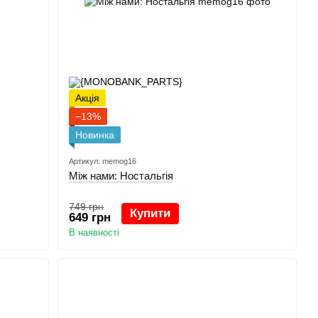
Акція
−13%
Новинка
Артикул: memog16
Між нами: Ностальгія
749 грн
Купити
649 грн
В наявності