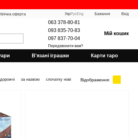
Укр
Рус
Eng
Бажання
Вхід
блічна оферта
063 378-80-81
093 835-70-83
Мій кошик
097 837-70-04
Передзвонити вам?
уари
В'язані іграшки
Карти таро
 дорожчі
за назвою
спочатку нові
Відображення: