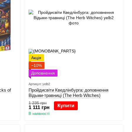
Акція
−10%
Доповнення
Артикул: yelb2
ks of
Пройдисвіти Кведлінбурга: доповнення
Відьми-травниці (The Herb Witches)
1 235 грн
Купити
1 111 грн
В наявності