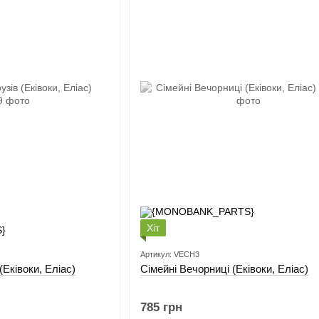
Хіт
Артикул: VECH3
(Еківоки, Еліас)
Сімейні Вечорниці (Еківоки, Еліас)
785 грн