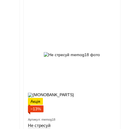
Акція
−13%
Артикул: memog18
Не стресуй