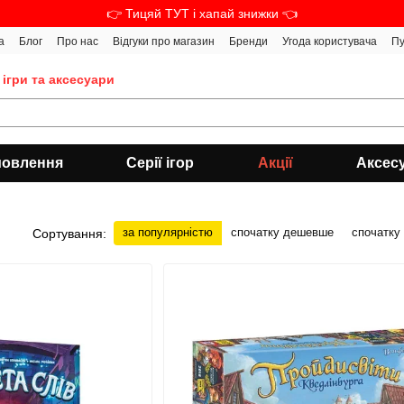
👉 Тицяй ТУТ і хапай знижки 👈
а
Блог
Про нас
Відгуки про магазин
Бренди
Угода користувача
Пу
 ігри та аксесуари
мовлення
Серії ігор
Акції
Аксес
за популярністю
спочатку дешевше
спочатку
Сортування: