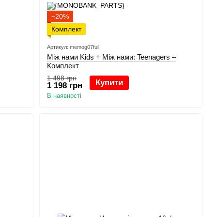
−20%
Комплект
Артикул: memog07full
Між нами Kids + Між нами: Teenagers –
Комплект
1 498 грн
Купити
1 198 грн
В наявності