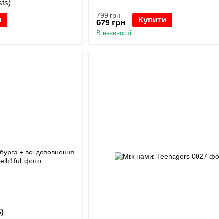
sts)
799 грн
и
Купити
679 грн
В наявності