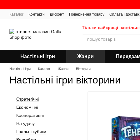
Перейти до основного контенту
Каталог
Контакти
Дисконт
Повернення товару
Оплата і доставк
Тільки найкращі настільні
Настільні ігри
Жанри
Передза
Настільні ігри
Каталог
Жанри
Вікторина
Настільні ігри вікторини
Стратегічні
Економічні
Кооперативні
На удачу
Гральні кубики
Варгейми