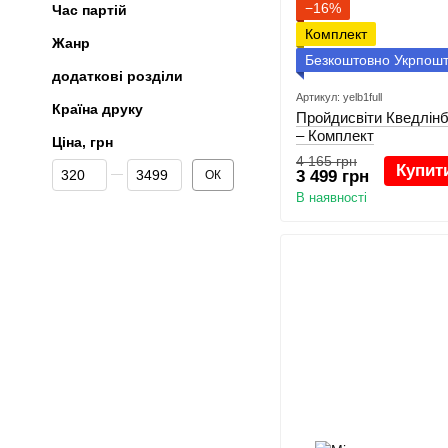
−16%
Час партій
Комплект
Жанр
Безкоштовно Укрпош
додаткові розділи
Артикул: yelb1full
Країна друку
Пройдисвіти Кведлінб
– Комплект
Ціна, грн
4 165 грн
Від Ціна, грн
До Ціна, грн
Купит
3 499 грн
ОК
В наявності