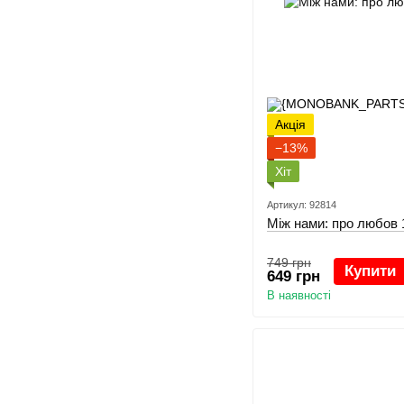
Акція
−13%
Хіт
Артикул: 92814
Між нами: про любов 
749 грн
Купити
649 грн
В наявності