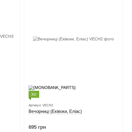
Хіт
Артикул: VECH2
Вечорниці (Еківоки, Еліас)
695 грн