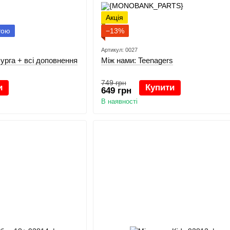
Акція
тою
−13%
Артикул: 0027
урга + всі доповнення
Між нами: Teenagers
749 грн
и
Купити
649 грн
В наявності