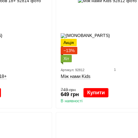
Акція
−13%
Хіт
1
Артикул: 92812
18+
Між нами Kids
749 грн
Купити
649 грн
В наявності