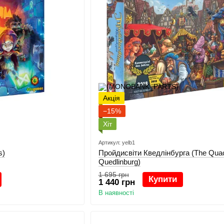
Акція
−15%
Хіт
Артикул: yelb1
s)
Пройдисвіти Кведлінбурга (The Quac
Quedlinburg)
1 695 грн
Купити
1 440 грн
В наявності