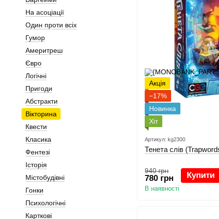
На асоціації
Один проти всіх
Гумор
Америтреш
Євро
Логічні
Акція
Пригоди
−17%
Абстракти
Новинка
Вікторина
Хіт
Квести
Класика
Артикул: kg2300
Тенета слів (Trapword
Фентезі
Історія
940 грн
Купити
Містобудівні
780 грн
В наявності
Гонки
Психологічні
Карткові