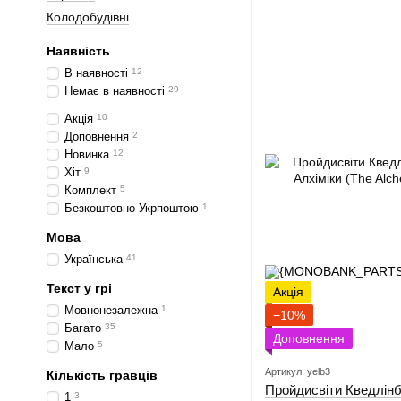
Колодобудівні
Наявність
В наявності
12
Немає в наявності
29
Акція
10
Доповнення
2
Новинка
12
Хіт
9
Комплект
5
Безкоштовно Укрпоштою
1
Мова
Українська
41
Текст у грі
Акція
Мовнонезалежна
1
−10%
Багато
35
Доповнення
Мало
5
Артикул: yelb3
Кількість гравців
Пройдисвіти Кведлінб
1
3