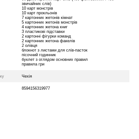
звичайних слів)
10 карт монстрів
10 карт прокльонів
7 картонних жетонів кімнат
5 картонних жетонів монстрів
4 картонних жетона книг
3 пластикові підставки
2 картонні фігурки команд
2 картонних жетона факелів
2 олівця
блокнот з листами для слів-пасток
пісочний годинник
буклет з оглядом основних правил
правила гри
уку
Чехія
8594156319977