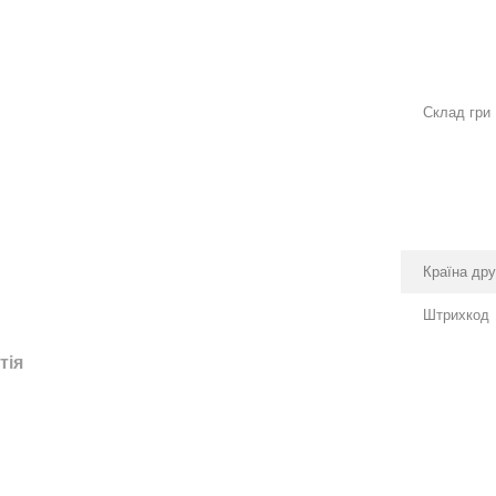
Склад гри
Країна др
Штрихкод
тія