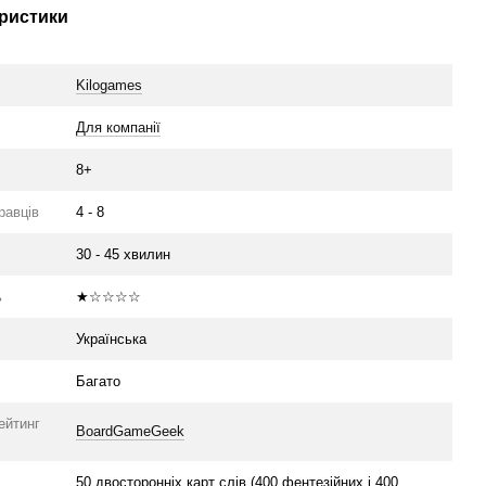
ристики
Kilogames
Для компанії
8+
гравців
4 - 8
30 - 45 хвилин
ь
★☆☆☆☆
Українська
Багато
ейтинг
BoardGameGeek
50 двосторонніх карт слів (400 фентезійних і 400