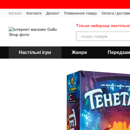
Перейти до основного контенту
Каталог
Контакти
Дисконт
Повернення товару
Оплата і доставк
Тільки найкращі настільні
Настільні ігри
Жанри
Передза