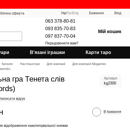
Укр
Рус
Eng
Бажання
Вхід
блічна оферта
063 378-80-81
093 835-70-83
Мій кошик
097 837-70-04
Передзвонити вам?
уари
В'язані іграшки
Карти таро
Каталог
Настільні ігри
Для компанії
Для компанії Kilogames
pwords)
ьна гра Тенета слів
Артикул
kg2300
ords)
Написати відгук
н
В бажання
я відображення накопичувальної знижки