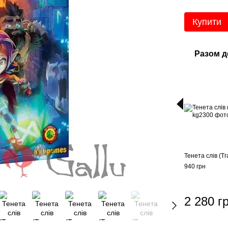
Купити
Разом 
Тенета слів (T
940 грн
2 280 г