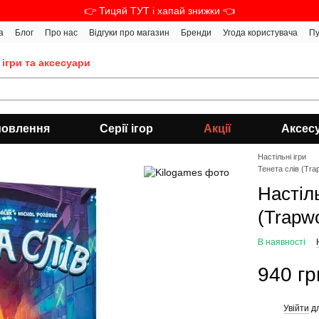
👉 Тицяй ТУТ і хапай знижки 👈
а
Блог
Про нас
Відгуки про магазин
Бренди
Угода користувача
Пу
 ігри та аксесуари
мовлення
Серії ігор
Акції
Аксес
Настільні ігри
Тенета слів (Tra
Настіл
(Trapw
В наявності
940 гр
Увійти
дл
%