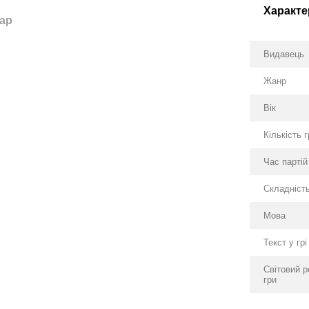
Характе
тар
Видавець
Жанр
Вік
Кількість 
Час партій
Складніст
Мова
Текст у грі
Світовий р
гри