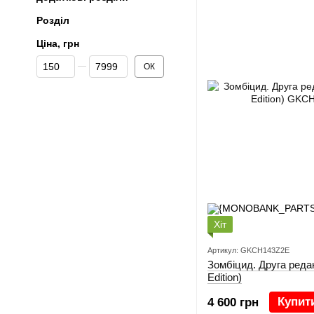
Розділ
Ціна, грн
Від Ціна, грн
До Ціна, грн
ОК
Хіт
Артикул: GKCH143Z2E
Зомбіцид. Друга редак
Edition)
Купит
4 600 грн