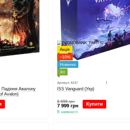
Акція
−10%
Новинка
Хіт
1
Артикул: 8147
 Падіння Авалону
ISS Vanguard (Укр)
 of Avalon)
8 899 грн
и
Купити
7 999 грн
В наявності