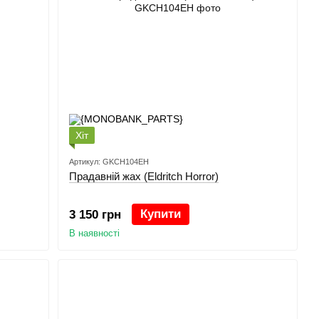
Хіт
Артикул: GKCH104EH
Прадавній жах (Eldritch Horror)
Купити
3 150 грн
В наявності