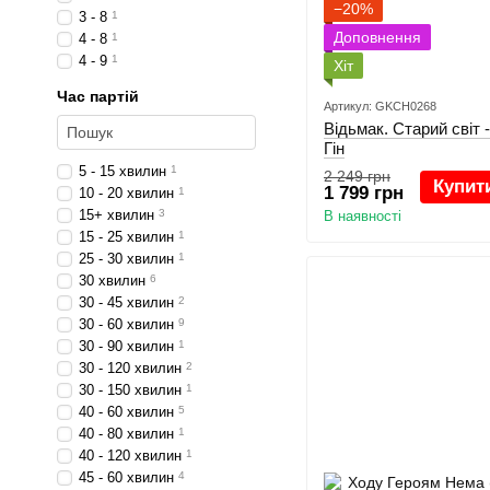
−20%
3 - 8
1
Доповнення
4 - 8
1
4 - 9
1
Хіт
Час партій
Артикул: GKCH0268
Відьмак. Старий світ 
Гін
5 - 15 хвилин
1
2 249 грн
Купит
1 799 грн
10 - 20 хвилин
1
15+ хвилин
3
В наявності
15 - 25 хвилин
1
25 - 30 хвилин
1
30 хвилин
6
30 - 45 хвилин
2
30 - 60 хвилин
9
30 - 90 хвилин
1
30 - 120 хвилин
2
30 - 150 хвилин
1
40 - 60 хвилин
5
40 - 80 хвилин
1
40 - 120 хвилин
1
45 - 60 хвилин
4