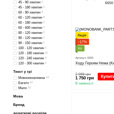
45 - 90 хвилин
1
45 - 180 хвилин
1
60 - 90 хвилин
4
60 - 120 хвилин
6
60 - 180 хвилин
1
60 - 600 хвилин
1
80 - 120 хвилин
2
Акція
90 - 120 хвилин
1
−17%
90 - 150 хвилин
1
100 - 120 хвилин
1
Хіт
120 - 180 хвилин
11
120 - 240 хвилин
3
Артикул: 6650
Ходу Героям Нема (Ke
120 - 300 хвилин
1
Текст у грі
2 099 грн
Купит
1 750 грн
Мовнонезалежна
14
Багато
47
В наявності
Мало
12
Мова
Бренд
додаткові розділи