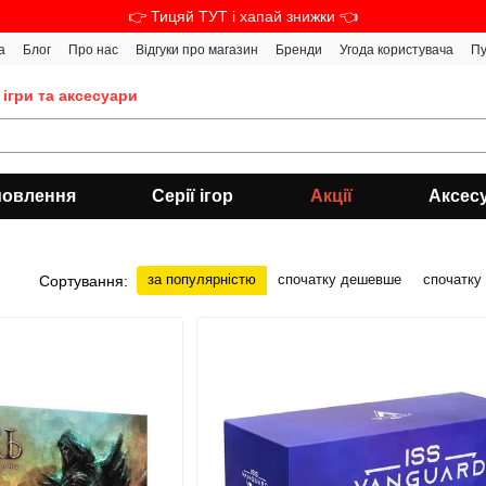
👉 Тицяй ТУТ і хапай знижки 👈
а
Блог
Про нас
Відгуки про магазин
Бренди
Угода користувача
Пу
 ігри та аксесуари
мовлення
Серії ігор
Акції
Аксес
за популярністю
спочатку дешевше
спочатку
Сортування: