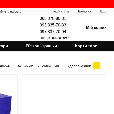
Укр
Рус
Eng
Бажання
Вхід
блічна оферта
063 378-80-81
093 835-70-83
Мій кошик
097 837-70-04
Передзвонити вам?
уари
В'язані іграшки
Карти таро
 дорожчі
за назвою
спочатку нові
Відображення: