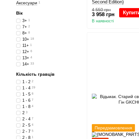
Second Edition)
Аксесуари
1
4 550 грн
Купит
Вік
3 958 грн
3+
1
В наявності
7+
2
8+
8
10+
18
11+
1
12+
6
13+
4
14+
33
Кількість гравців
1 - 2
2
1 - 4
29
1 - 5
8
1 - 6
7
1 - 8
4
2
3
2 - 4
7
2 - 5
4
Передзамовлення
2 - 7
5
2 - 8
1