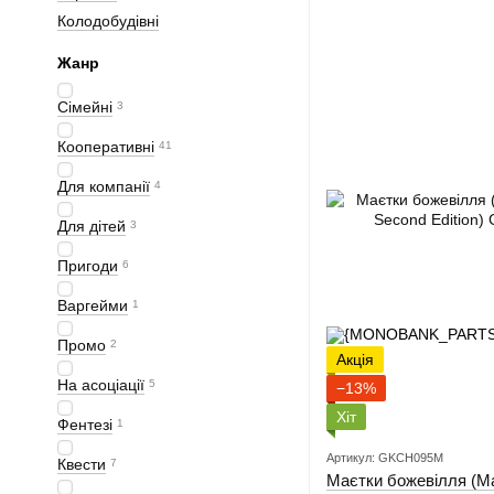
Колодобудівні
Жанр
Сімейні
3
Кооперативні
41
Для компанії
4
Для дітей
3
Пригоди
6
Варгейми
1
Промо
2
Акція
На асоціації
5
−13%
Хіт
Фентезі
1
Артикул: GKCH095M
Квести
7
Маєтки божевілля (Ma