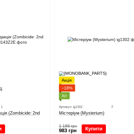
Акція
−18%
Хіт
2
1
Артикул: ig1302
Містеріум (Mysterium)
ція (Zombicide: 2nd
1 199 грн
Купити
и
983 грн