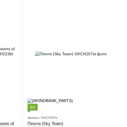
Хіт
Артикул: GKCH207st
ions of
Пілоти (Sky Team)