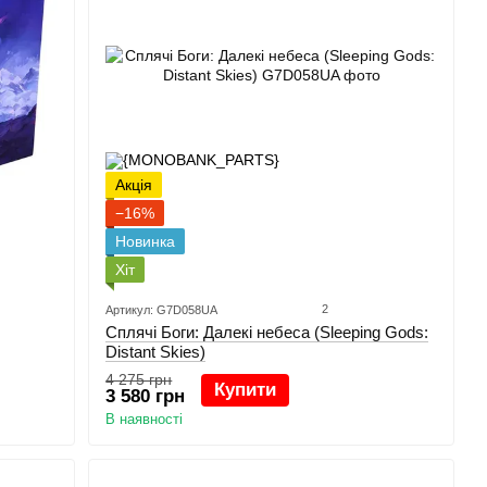
Акція
−16%
Новинка
Хіт
2
Артикул: G7D058UA
Сплячі Боги: Далекі небеса (Sleeping Gods:
Distant Skies)
4 275 грн
Купити
3 580 грн
В наявності