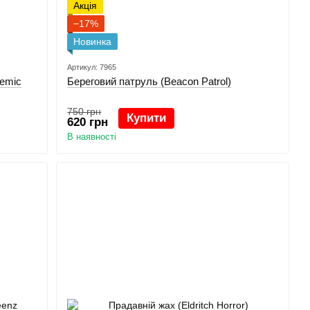
Акція
−17%
Новинка
Артикул: 7965
demic
Береговий патруль (Beacon Patrol)
750 грн
Купити
620 грн
В наявності