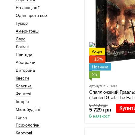
На асоціації
Один проти всіх
Гумор
Америтреш
Євро
Логічні
Акція
Пригоди
−15%
Абстракти
Новинка
Вікторина
Хіт
Квести
Класика
Артикул: KG-2690
Спаплюжений Грааль:
Фентезі
(Tainted Grail: The Fall
Історія
6 740 грн
Купит
Містобудівні
5 729 грн
В наявності
Гонки
Психологічні
Карткові