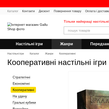
Перейти до основного контенту
Каталог
Контакти
Дисконт
Повернення товару
Оплата і доставк
Тільки найкращі настільні
Настільні ігри
Жанри
Передза
Настільні ігри
Каталог
Жанри
Кооперативні
Кооперативні настільні ігри
Стратегічні
Економічні
Кооперативні
На удачу
Гральні кубики
Варгейми