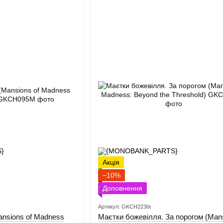
Акція
−10%
Доповнення
Артикул: GKCH223bt
nsions of Madness
Маєтки божевілля. За порогом (Mans