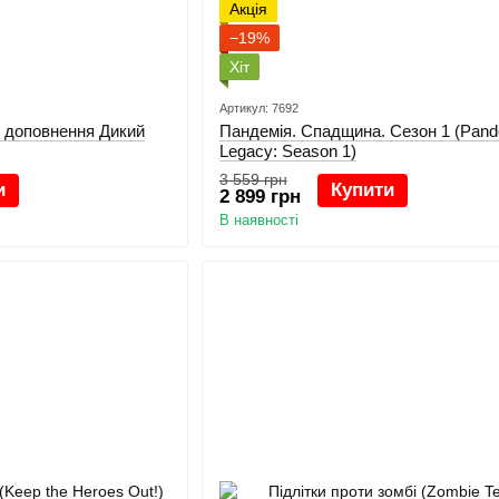
Акція
−19%
Хіт
Артикул: 7692
- доповнення Дикий
Пандемія. Спадщина. Сезон 1 (Pan
Legacy: Season 1)
3 559 грн
и
Купити
2 899 грн
В наявності