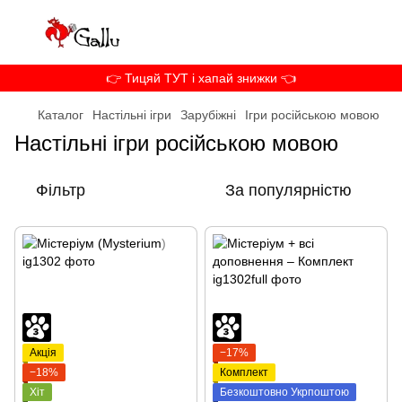
👉 Тицяй ТУТ і хапай знижки 👈
Каталог
Настільні ігри
Зарубіжні
Ігри російською мовою
Настільні ігри російською мовою
Фільтр
За популярністю
Акція
−17%
−18%
Комплект
Хіт
Безкоштовно Укрпоштою