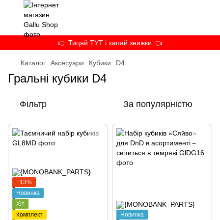
👉 Тицяй ТУТ і хапай знижки 👈
Каталог
Аксесуари
Кубики
D4
Гральні кубики D4
Фільтр
За популярністю
−13%
Новинка
Хіт
Комплект
Новинка