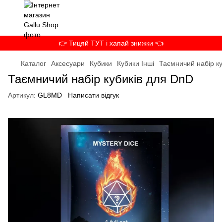
👉 Тицяй ТУТ і хапай знижки 👈
Каталог
Аксесуари
Кубики
Кубики Інші
Таємничий набір к
Таємничий набір кубиків для DnD
Артикул:
GL8MD
Написати відгук