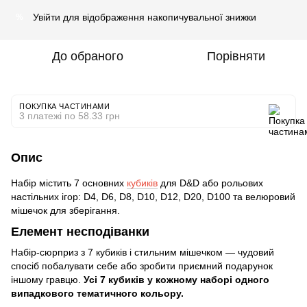
Увійти
для відображення накопичувальної знижки
%
До обраного
Порівняти
ПОКУПКА ЧАСТИНАМИ
3 платежі по 58.33 грн
Опис
Набір містить 7 основних
кубиків
для D&D або рольових
настільних ігор: D4, D6, D8, D10, D12, D20, D100 та велюровий
мішечок для зберігання.
Елемент несподіванки
Набір-сюрприз з 7 кубиків і стильним мішечком — чудовий
спосіб побалувати себе або зробити приємний подарунок
іншому гравцю.
Усі 7 кубиків у кожному наборі одного
випадкового тематичного кольору.