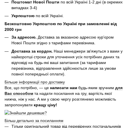
Поштомат Нової Пошти
по всій Україні 1-2 дні (в окремих
випадках 3-4)
Укрпоштою
по всій Україні.
Безкоштовно Укрпоштою по Україні при замовленні від
2000 грн
За адресою.
Доставка за вказаною адресою кур'єром
Нової Пошти згідно з тарифами перевізника.
Доставка за кордон.
Наші менеджери зв'яжуться з вами у
найкоротші строки для уточнення усіх потрібних даних та
відповіді на будь-які ваші запитання (за тарифами
перевізника, відправлення здійснюється лише за умови
повної попередньої оплати).
Більше інформації про доставку
Все, що потрібно, — це
написати нам
будь-яким зручним
для
Вас способом
та надати посилання на гру, вартість якої
нижча, ніж у нас. А ми у свою чергу розглянемо можливість
запропонувати
кращу ціну!
Більш детально за посиланням
Тільки оригінальний товар від перевірених постачальників