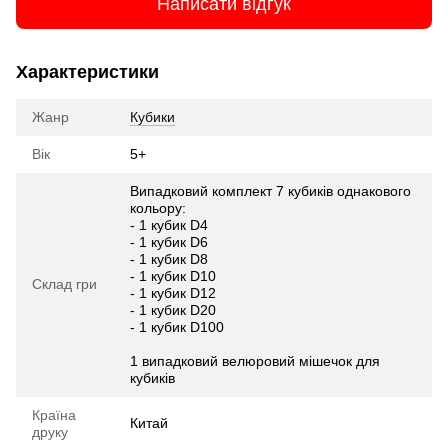
Написати відгук
Характеристики
Жанр
Кубики
Вік
5+
Випадковий комплект 7 кубиків однакового
кольору:
- 1 кубик D4
- 1 кубик D6
- 1 кубик D8
- 1 кубик D10
Склад гри
- 1 кубик D12
- 1 кубик D20
- 1 кубик D100
1 випадковий велюровий мішечок для
кубиків
Країна
Китай
друку