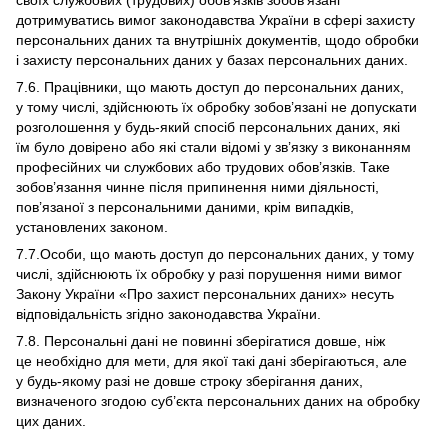
своїх службових (трудових) обов’язків зобов’язані
дотримуватись вимог законодавства України в сфері захисту
персональних даних та внутрішніх документів, щодо обробки
і захисту персональних даних у базах персональних даних.
7.6. Працівники, що мають доступ до персональних даних,
у тому числі, здійснюють їх обробку зобов’язані не допускати
розголошення у будь-який спосіб персональних даних, які
їм було довірено або які стали відомі у зв’язку з виконанням
професійних чи службових або трудових обов’язків. Таке
зобов’язання чинне після припинення ними діяльності,
пов’язаної з персональними даними, крім випадків,
установлених законом.
7.7.Особи, що мають доступ до персональних даних, у тому
числі, здійснюють їх обробку у разі порушення ними вимог
Закону України «Про захист персональних даних» несуть
відповідальність згідно законодавства України.
7.8. Персональні дані не повинні зберігатися довше, ніж
це необхідно для мети, для якої такі дані зберігаються, але
у будь-якому разі не довше строку зберігання даних,
визначеного згодою суб’єкта персональних даних на обробку
цих даних.