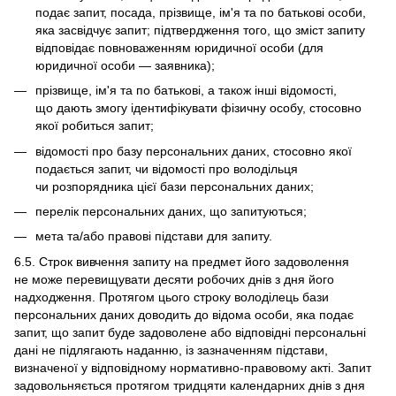
подає запит, посада, прізвище, ім'я та по батькові особи,
яка засвідчує запит; підтвердження того, що зміст запиту
відповідає повноваженням юридичної особи (для
юридичної особи — заявника);
прізвище, ім'я та по батькові, а також інші відомості,
що дають змогу ідентифікувати фізичну особу, стосовно
якої робиться запит;
відомості про базу персональних даних, стосовно якої
подається запит, чи відомості про володільця
чи розпорядника цієї бази персональних даних;
перелік персональних даних, що запитуються;
мета та/або правові підстави для запиту.
6.5. Строк вивчення запиту на предмет його задоволення
не може перевищувати десяти робочих днів з дня його
надходження. Протягом цього строку володілець бази
персональних даних доводить до відома особи, яка подає
запит, що запит буде задоволене або відповідні персональні
дані не підлягають наданню, із зазначенням підстави,
визначеної у відповідному нормативно-правовому акті. Запит
задовольняється протягом тридцяти календарних днів з дня