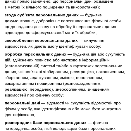
даних прямо зазначено, що персональні дані розміщені
з метою їх вільного поширення та використання);
згода суб’єкта персональних даних
— будь-яке
документоване, добровільне волевиявлення фізичної особи
щодо надання дозволу на обробку її персональних даних
відповідно до сформульованої мети їх обробки;
знеособлення персональних даних
— вилучення
відомостей, які дають змогу ідентифікувати особу;
обробка персональних даних —
будь-яка дія або сукупність
дій, здійснених повністю або частково в інформаційній
(автоматизованій) системі та/або в картотеках персональних
даних, які пов’язані зі збиранням, реєстрацією, накопиченням,
зберіганням, адаптуванням, зміною, поновленням,
використанням і поширенням (розповсюдженням,
реалізацією, передачею), знеособленням, знищенням
відомостей про фізичну особу;
персональні дані —
відомості чи сукупність відомостей про
фізичну особу, яка ідентифікована або може бути конкретно
ідентифікована;
розпорядник бази персональних даних —
фізична
чи юридична особа, якій володільцем бази персональних