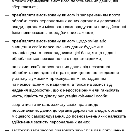
а також отримувати зміст його персональних даних, які
зберігаються;
пред'являти вмотивовану вимогу із запереченням проти
обробки своїх персональних даних органами державної
влади, органами місцевого самоврядування при здійсненні
їхніх повноважень, передбачених законом;
пред'являти вмотивовану вимогу щодо зміни або
знищення своїх персональних даних будь-яким
володільцем та розпорядником цієї бази, якщо ці дані
обробляються незаконно чи є недостовірними;
на захист своїх персональних даних від незаконної
обробки та випадкової втрати, знищення, пошкодження
у зв'язку з умисним приховуванням, ненаданням
чи несвоєчасним їх наданням, а також на захист від
надання відомостей, що є недостовірними чи ганьблять
честь, гідність та ділову репутацію фізичної особи;
звертатися з питань захисту своїх прав щодо
персональних даних до органів державної влади, органів
місцевого самоврядування, до повноважень яких належить
здійснення захисту персональних даних;
застосовувати засоби правового захисту в разі порушення