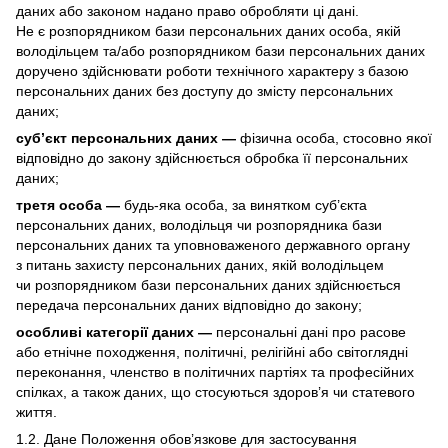
даних або законом надано право обробляти ці дані.
Не є розпорядником бази персональних даних особа, якій
володільцем та/або розпорядником бази персональних даних
доручено здійснювати роботи технічного характеру з базою
персональних даних без доступу до змісту персональних
даних;
суб’єкт персональних даних —
фізична особа, стосовно якої
відповідно до закону здійснюється обробка її персональних
даних;
третя особа —
будь-яка особа, за винятком суб’єкта
персональних даних, володільця чи розпорядника бази
персональних даних та уповноваженого державного органу
з питань захисту персональних даних, якій володільцем
чи розпорядником бази персональних даних здійснюється
передача персональних даних відповідно до закону;
особливі категорії даних —
персональні дані про расове
або етнічне походження, політичні, релігійні або світоглядні
переконання, членство в політичних партіях та професійних
спілках, а також даних, що стосуються здоров’я чи статевого
життя.
1.2. Дане Положення обов’язкове для застосування