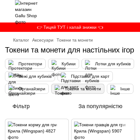
👉 Тицяй ТУТ і хапай знижки 👈
Каталог
Аксесуари
Токени та монети
Токени та монети для настільних ігор
Протектори
Кубики
Лотки для кубиків
Вежі для кубиків
Підставки для карт
Органайзери
Токени та монети
Інше
Фільтр
За популярністю