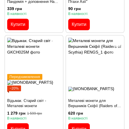
Пандемія + доповнення На
Птахи Азії"
Межі
339 грн
90 грн
В наявності
В наявності
Купити
Купити
Передзамовлення
−20%
Відьмак. Старий світ -
Металеві монети для
Металеві монети
Вершників Скіфії (Raiders of
Scythia)
1 279 грн
620 грн
1 599 грн
В наявності
В наявності
Купити
Купити