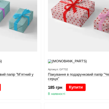
Артикул: GFT02
вий папір "М'ятний у
Пакування в подарунковий папір "Че
серця"
Купити
185 грн
В наявності