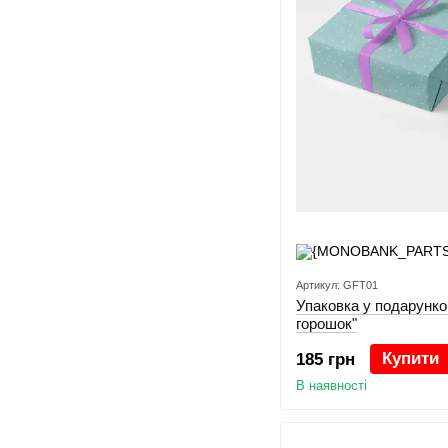
Артикул: GFT01
Упаковка у подарунко
горошок"
Купити
185 грн
В наявності