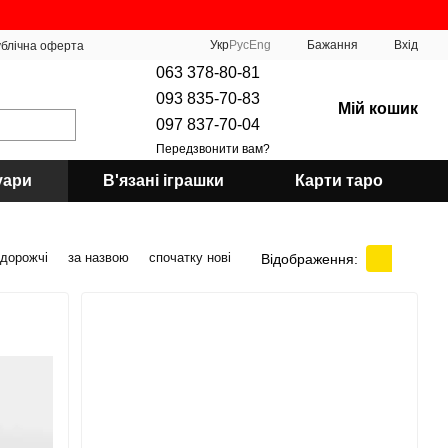
Укр
Рус
Eng
Бажання
Вхід
блічна оферта
063 378-80-81
093 835-70-83
Мій кошик
097 837-70-04
Передзвонити вам?
уари
В'язані іграшки
Карти таро
 дорожчі
за назвою
спочатку нові
Відображення: