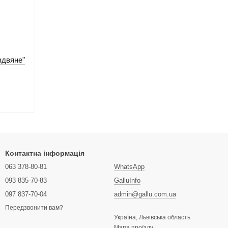
здвяне"
Контактна інформація
063 378-80-81
WhatsApp
093 835-70-83
GalluInfo
097 837-70-04
admin@gallu.com.ua
Передзвонити вам?
Україна, Львівська область
Мапа проїзду