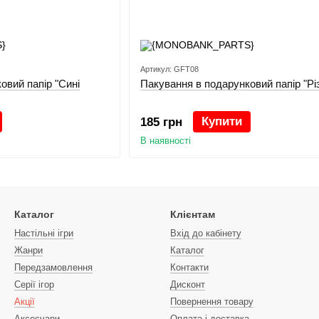
Артикул: GFT08
овий папір "Сині
Пакування в подарунковий папір "Рі
Купити
185 грн
В наявності
Каталог
Клієнтам
Настільні ігри
Вхід до кабінету
Жанри
Каталог
Передзамовлення
Контакти
Серії ігор
Дисконт
Акції
Повернення товару
Аксесуари
Оплата і доставка