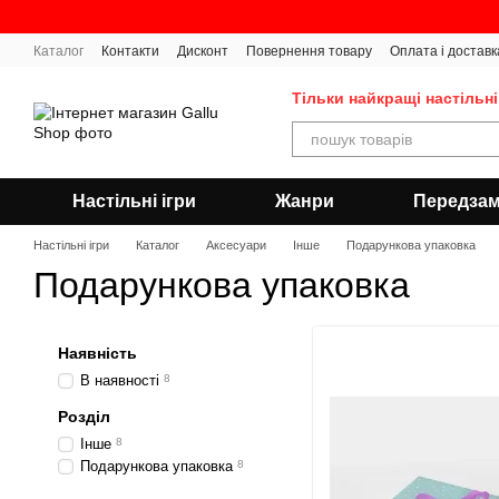
Перейти до основного контенту
Каталог
Контакти
Дисконт
Повернення товару
Оплата і доставк
Тільки найкращі настільні
Настільні ігри
Жанри
Передза
Настільні ігри
Каталог
Аксесуари
Інше
Подарункова упаковка
Подарункова упаковка
Наявність
В наявності
8
Розділ
Інше
8
Подарункова упаковка
8