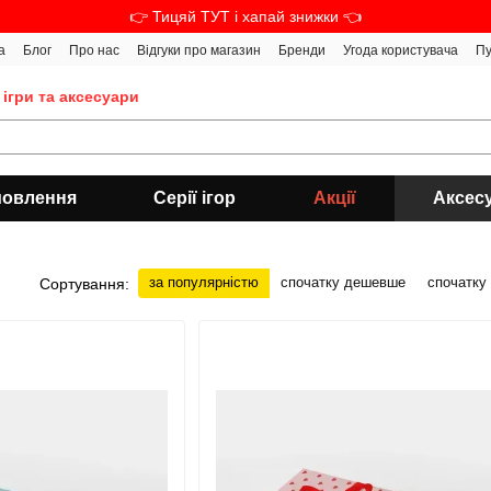
👉 Тицяй ТУТ і хапай знижки 👈
а
Блог
Про нас
Відгуки про магазин
Бренди
Угода користувача
Пу
 ігри та аксесуари
мовлення
Серії ігор
Акції
Аксес
за популярністю
спочатку дешевше
спочатку
Сортування: