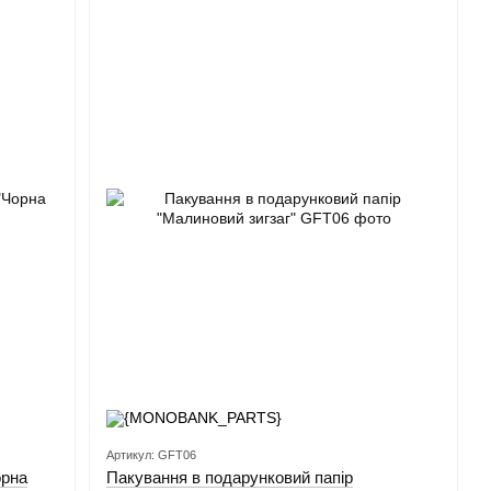
Артикул: GFT06
орна
Пакування в подарунковий папір