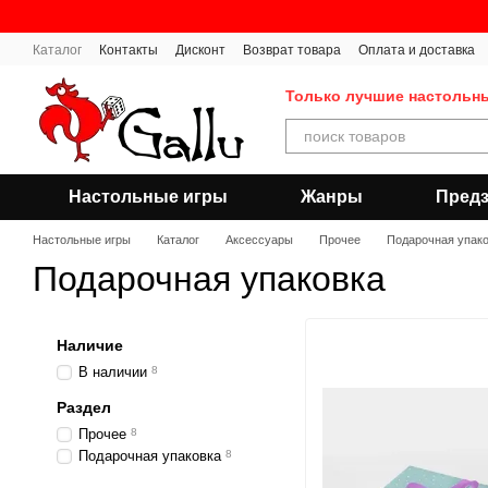
Перейти к основному контенту
Каталог
Контакты
Дисконт
Возврат товара
Оплата и доставка
Публичная оферта
Только лучшие настольн
Настольные игры
Жанры
Предз
Настольные игры
Каталог
Аксессуары
Прочее
Подарочная упак
Подарочная упаковка
Наличие
В наличии
8
Раздел
Прочее
8
Подарочная упаковка
8