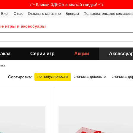
👉 Кликни ЗДЕСЬ и хватай скидки! 👈
Блог
О нас
Отзывы о магазине
Бренды
Пользовательское соглашен
ые игры и аксессуары
аказ
Серии игр
Акции
Аксессуа
овка
по популярности
сначала дешевле
сначала до
Сортировка: