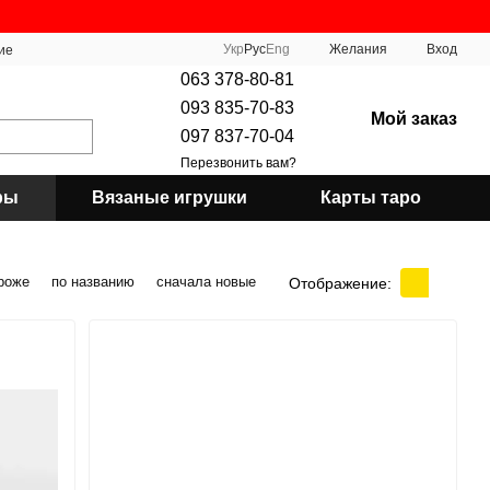
Укр
Рус
Eng
Желания
Вход
ие
063 378-80-81
093 835-70-83
Мой заказ
097 837-70-04
Перезвонить вам?
ры
Вязаные игрушки
Карты таро
роже
по названию
сначала новые
Отображение: