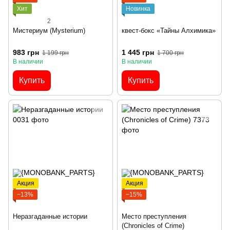
Хит
Новинка
2
Мистериум (Mysterium)
квест-бокс «Тайны Алхимика»
983 грн
1 445 грн
1 199 грн
1 700 грн
В наличии
В наличии
Купить
Купить
Акция
Акция
−13%
−15%
Неразгаданные истории
Место преступления
(Chronicles of Crime)