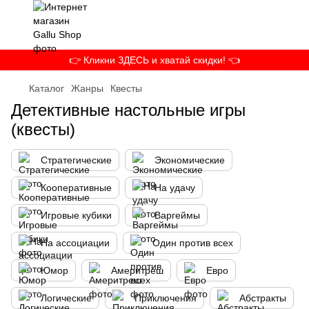
👉 Кликни ЗДЕСЬ и хватай скидки! 👈
Каталог
Жанры
Квесты
Детективные настольные игры
(квесты)
Стратегические
Экономические
Кооперативные
На удачу
Игровые кубики
Варгеймы
На ассоциации
Один против всех
Юмор
Америтреш
Евро
Логические
Приключения
Абстракты