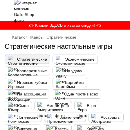
👉 Кликни ЗДЕСЬ и хватай скидки! 👈
Каталог
Жанры
Стратегические
Стратегические настольные игры
Стратегические
Экономические
Кооперативные
На удачу
Игровые кубики
Варгеймы
На ассоциации
Один против всех
Юмор
Америтреш
Евро
Логические
Приключения
Абстракты
Викторина
Квесты
Классика