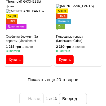
Акция
Акция
−16%
−10%
Новинка
Дополнение
Хит
Особняки безумия. За
Подводные города
порогом (Mansions of
(Underwater Cities)
Madness: Beyond the
1 215 грн
2 390 грн
1 350 грн
2 850 грн
Threshold)
В наличии
В наличии
Купить
Купить
Показать еще 20 товаров
Назад
Вперед
1
из 13