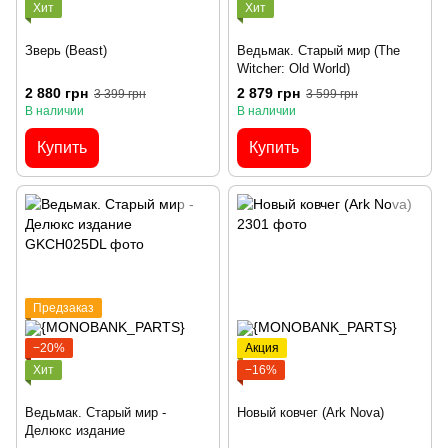
Хит
Хит
Зверь (Beast)
Ведьмак. Старый мир (The
Witcher: Old World)
2 880 грн
2 879 грн
3 399 грн
3 599 грн
В наличии
В наличии
Купить
Купить
Предзаказ
−20%
Акция
Хит
−16%
Ведьмак. Старый мир -
Новый ковчег (Ark Nova)
Делюкс издание