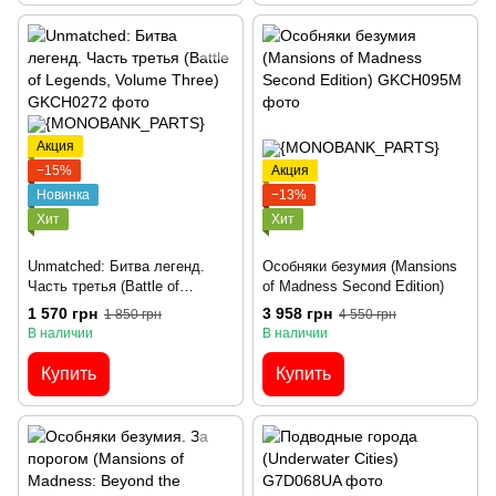
Акция
−15%
Акция
Новинка
−13%
Хит
Хит
Unmatched: Битва легенд.
Особняки безумия (Mansions
Часть третья (Battle of
of Madness Second Edition)
Legends, Volume Three)
1 570 грн
3 958 грн
1 850 грн
4 550 грн
В наличии
В наличии
Купить
Купить