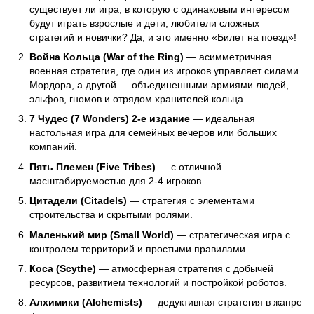
существует ли игра, в которую с одинаковым интересом
будут играть взрослые и дети, любители сложных
стратегий и новички? Да, и это именно «Билет на поезд»!
Война Кольца (War of the Ring)
— асимметричная
военная стратегия, где один из игроков управляет силами
Мордора, а другой — объединенными армиями людей,
эльфов, гномов и отрядом хранителей кольца.
7 Чудес (7 Wonders) 2-е издание
— идеальная
настольная игра для семейных вечеров или больших
компаний.
Пять Племен (Five Tribes)
— с отличной
масштабируемостью для 2-4 игроков.
Цитадели (Citadels)
— стратегия с элементами
строительства и скрытыми ролями.
Маленький мир (Small World)
— стратегическая игра с
контролем территорий и простыми правилами.
Коса (Scythe)
— атмосферная стратегия с добычей
ресурсов, развитием технологий и постройкой роботов.
Алхимики (Alchemists)
— дедуктивная стратегия в жанре