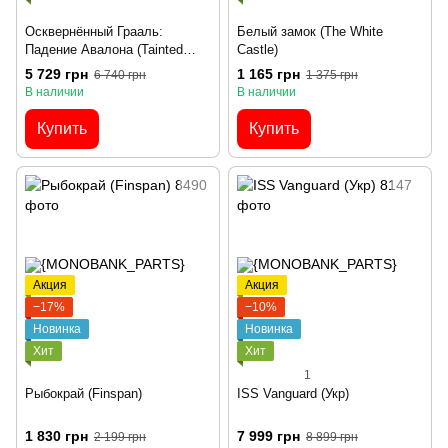
Осквернённый Грааль:
Белый замок (The White
Падение Авалона (Tainted
Castle)
Grail: The Fall of Avalon)
5 729 грн
1 165 грн
6 740 грн
1 375 грн
В наличии
В наличии
Купить
Купить
Акция
Акция
−17%
−10%
Новинка
Новинка
Хит
Хит
1
Рыбокрай (Finspan)
ISS Vanguard (Укр)
1 830 грн
7 999 грн
2 199 грн
8 899 грн