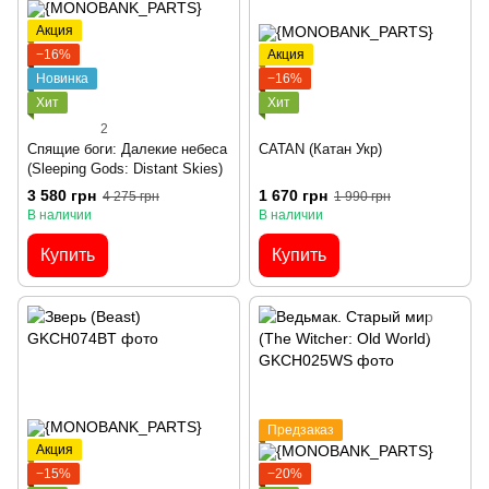
Акция
−16%
Акция
Новинка
−16%
Хит
Хит
2
Спящие боги: Далекие небеса
CATAN (Катан Укр)
(Sleeping Gods: Distant Skies)
3 580 грн
1 670 грн
4 275 грн
1 990 грн
В наличии
В наличии
Купить
Купить
Предзаказ
Акция
−15%
−20%