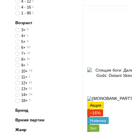
4 - 12
2
4 - 16
1
1 - 80
1
Возраст
3+
5
4+
1
5+
6
6+
20
7+
24
8+
81
9+
5
10+
76
11+
2
12+
42
13+
11
14+
23
18+
2
Акция
Бренд
−16%
Время партии
Новинка
Хит
Жанр