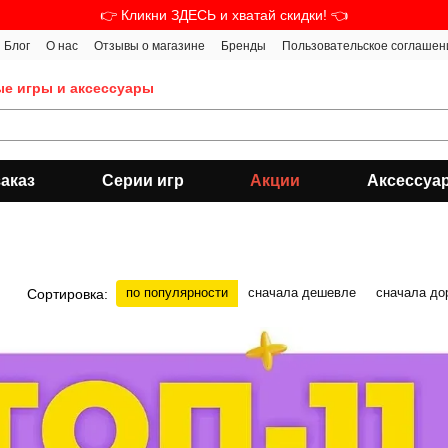
👉 Кликни ЗДЕСЬ и хватай скидки! 👈
Блог
О нас
Отзывы о магазине
Бренды
Пользовательское соглашен
ые игры и аксессуары
аказ
Серии игр
Акции
Аксессуа
по популярности
сначала дешевле
сначала до
Сортировка: