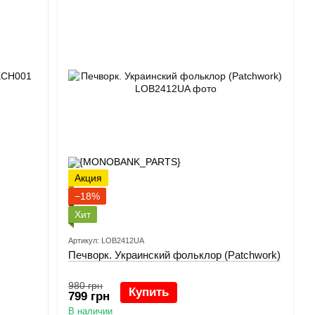
Акция
−18%
Хит
Артикул: LOB2412UA
Печворк. Украинский фольклор (Patchwork)
980 грн
Купить
799 грн
В наличии