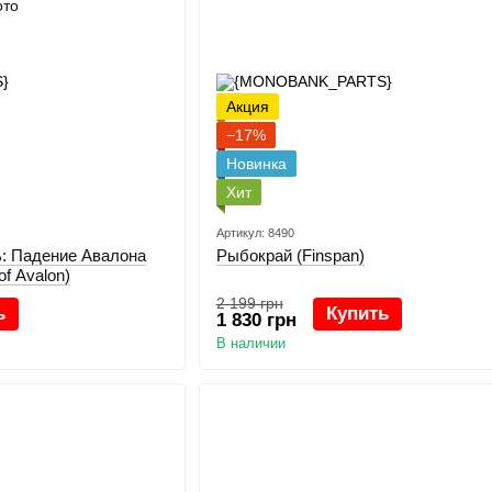
Акция
−17%
Новинка
Хит
Артикул: 8490
: Падение Авалона
Рыбокрай (Finspan)
 of Avalon)
2 199 грн
ь
Купить
1 830 грн
В наличии