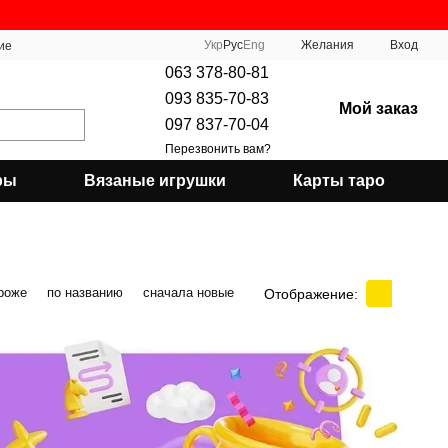
Укр
Рус
Eng
Желания
Вход
ие
063 378-80-81
093 835-70-83
Мой заказ
097 837-70-04
Перезвонить вам?
ры
Вязаные игрушки
Карты таро
роже
по названию
сначала новые
Отображение: