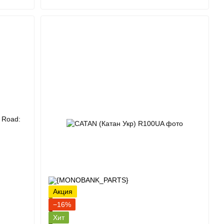
Акция
−16%
Хит