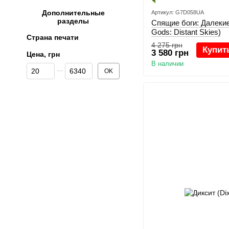
Дополнительные
Артикул: G7D058UA
разделы
Спящие боги: Далекие
Gods: Distant Skies)
Страна печати
4 275 грн
Купит
3 580 грн
Цена, грн
В наличии
От Цена, грн
До Цена, грн
OK