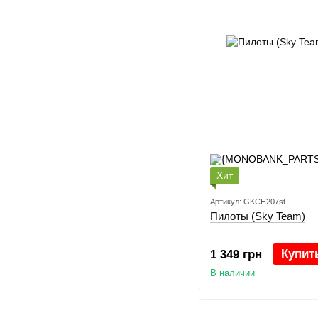
Хит
Артикул: GKCH207st
Пилоты (Sky Team)
Купит
1 349 грн
В наличии