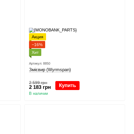
Акция
−16%
Хит
Артикул: 8850
Змієвир (Wyrmspan)
2 599 грн
Купить
2 183 грн
В наличии