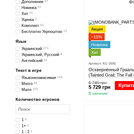
Дополнение
67
Новинка
57
Хит
76
Уценка
2
Комплект
30
Акция
Бесплатно Укрпоштою
23
−15%
Язык
Новинка
Украинский
273
Хит
Украинский, Русский
8
Английский
14
Артикул: KG-2690
Осквернённый Грааль
Текст в игре
(Tainted Grail: The Fall
Языконезависимая
144
6 740 грн
Много
49
Купит
5 729 грн
Мало
105
В наличии
Количество игроков
1
4
1+
2
1 - 2
1