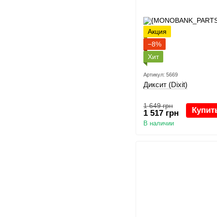
Акция
−8%
Хит
Артикул: 5669
Диксит (Dixit)
1 649 грн
Купит
1 517 грн
В наличии