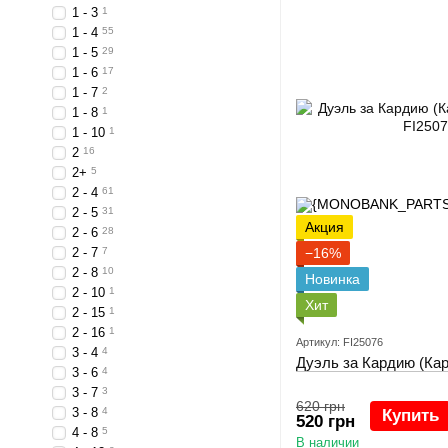
1 - 3
1
1 - 4
55
1 - 5
29
1 - 6
17
1 - 7
2
1 - 8
1
1 - 10
1
2
16
2+
5
2 - 4
61
2 - 5
31
Акция
2 - 6
28
2 - 7
7
−16%
2 - 8
10
Новинка
2 - 10
1
Хит
2 - 15
1
2 - 16
1
Артикул: FI25076
3 - 4
4
Дуэль за Кардию (Кард
3 - 6
4
3 - 7
3
620 грн
3 - 8
4
Купить
520 грн
4 - 8
5
В наличии