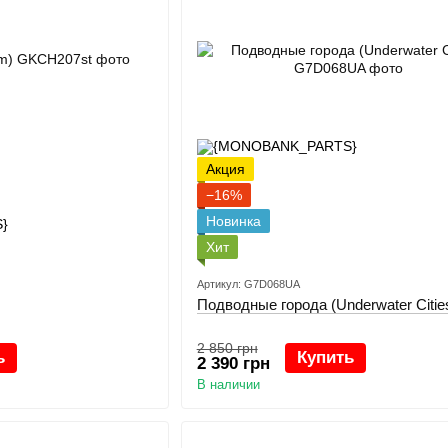
Акция
−16%
Новинка
Хит
Артикул: G7D068UA
Подводные города (Underwater Citie
2 850 грн
ь
Купить
2 390 грн
В наличии