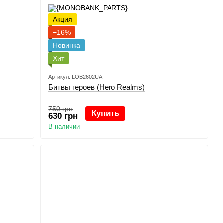
Акция
−16%
Новинка
Хит
Артикул: LOB2602UA
Битвы героев (Hero Realms)
750 грн
Купить
630 грн
В наличии