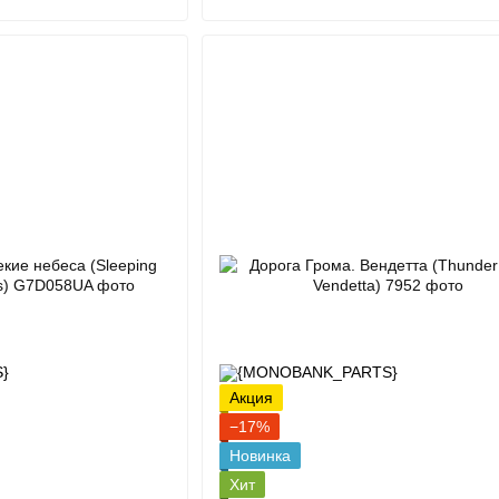
Акция
−17%
Новинка
Хит