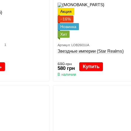
Акция
−16%
Новинка
Хит
1
Артикул: LOB2601UA
Звездные империи (Star Realms)
690 грн
ь
Купить
580 грн
В наличии