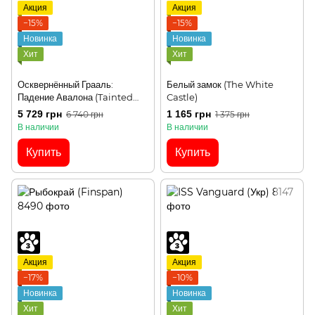
Акция
Акция
−15%
−15%
Новинка
Новинка
Хит
Хит
Осквернённый Грааль:
Белый замок (The White
Падение Авалона (Tainted
Castle)
Grail: The Fall of Avalon)
5 729 грн
1 165 грн
6 740 грн
1 375 грн
В наличии
В наличии
Купить
Купить
Акция
Акция
−17%
−10%
Новинка
Новинка
Хит
Хит