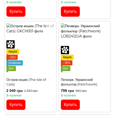
В наличии
В наличии
Купить
Купить
Акция
−13%
Акция
Новинка
−18%
Хит
Хит
Остров кошек (The Isle of
Печворк. Украинский
Cats)
фольклор (Patchwork)
2 040 грн
799 грн
2 350 грн
980 грн
В наличии
В наличии
Купить
Купить