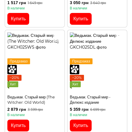
Extraterrestrial Intelligence)
1 517 грн
3 050 грн
1 649 грн
3 640 грн
В наличии
В наличии
Купить
Купить
Предзаказ
Предзаказ
−20%
−20%
Хит
Хит
Ведьмак. Старый мир (The
Ведьмак. Старый мир -
Witcher: Old World)
Делюкс издание
2 879 грн
5 359 грн
3 599 грн
6 699 грн
В наличии
В наличии
Купить
Купить