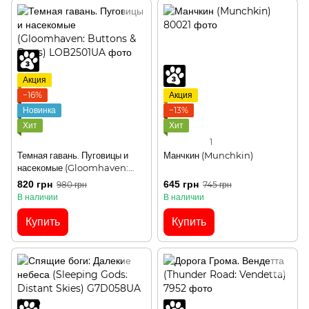
Акция
−16%
Акция
Новинка
−13%
Хит
Хит
1
Темная гавань. Пуговицы и
Манчкин (Munchkin)
насекомые (Gloomhaven:
Buttons & Bugs)
820 грн
645 грн
980 грн
745 грн
В наличии
В наличии
Купить
Купить