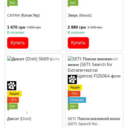
Хит
Хит
CATAN (Катан Укр)
Зверь (Beast)
1 670 грн
2 880 грн
1 990 грн
3 399 грн
В наличии
В наличии
Купить
Купить
Акция
Акция
−16%
−8%
Новинка
Хит
Хит
1
Диксит (Dixit)
SETI: Поиски внеземной жизни
(SETI: Search for