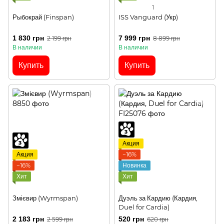
1
Рыбокрай (Finspan)
ISS Vanguard (Укр)
1 830 грн
7 999 грн
2 199 грн
8 899 грн
В наличии
В наличии
Купить
Купить
Акция
Акция
−16%
−16%
Новинка
Хит
Хит
Змієвир (Wyrmspan)
Дуэль за Кардию (Кардия,
Duel for Cardia)
2 183 грн
520 грн
2 599 грн
620 грн