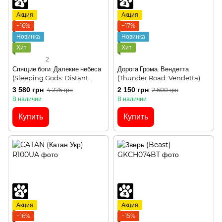
Акция
Акция
−16%
−17%
Новинка
Новинка
Хит
Хит
2
Спящие боги: Далекие небеса
Дорога Грома. Вендетта
(Sleeping Gods: Distant
(Thunder Road: Vendetta)
Skies)
3 580 грн
2 150 грн
4 275 грн
2 600 грн
В наличии
В наличии
Купить
Купить
Акция
Акция
−16%
−15%