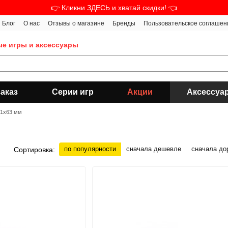
👉 Кликни ЗДЕСЬ и хватай скидки! 👈
Блог
О нас
Отзывы о магазине
Бренды
Пользовательское соглашен
ые игры и аксессуары
аказ
Серии игр
Акции
Аксессуа
41x63 мм
по популярности
сначала дешевле
сначала до
Сортировка: