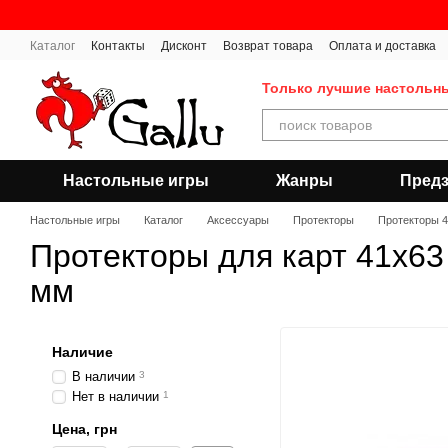
Перейти к основному контенту
Каталог
Контакты
Дисконт
Возврат товара
Оплата и доставка
Публичная оферта
Только лучшие настольн
Настольные игры
Жанры
Предз
Настольные игры
Каталог
Аксессуары
Протекторы
Протекторы 
Протекторы для карт 41x63
мм
Наличие
В наличии
3
Нет в наличии
1
Цена, грн