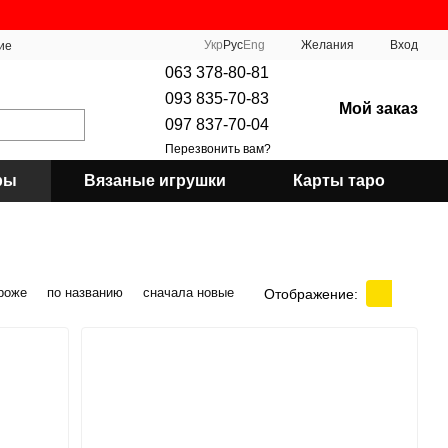
Укр
Рус
Eng
Желания
Вход
ие
063 378-80-81
093 835-70-83
Мой заказ
097 837-70-04
Перезвонить вам?
ры
Вязаные игрушки
Карты таро
роже
по названию
сначала новые
Отображение: