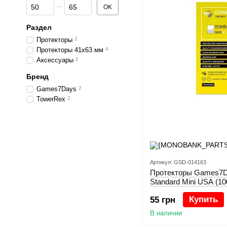
От Цена, грн
До Цена, грн
OK
Раздел
Протекторы
2
Протекторы 41x63 мм
4
Аксессуары
2
Бренд
Games7Days
2
TowerRex
2
Артикул: GSD-014163
Протекторы Games7Da
Standard Mini USA (10
Купить
55 грн
В наличии