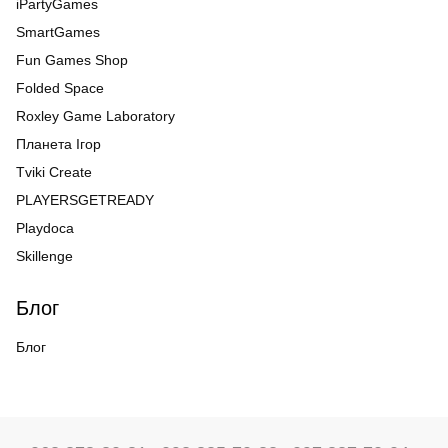
iPartyGames
SmartGames
Fun Games Shop
Folded Space
Roxley Game Laboratory
Планета Ігор
Tviki Create
PLAYERSGETREADY
Playdoca
Skillenge
Блог
Блог