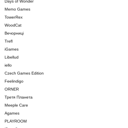
Days of Wonder
Memo Games
TowerRex
WoodCat
Вечорниці
Trefl
iGames
Libellud
iello
Czech Games Edition
Feelindigo
ORNER
Третя Планета
Meeple Care
Agames
PLAYROOM