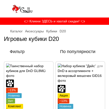
👉 Кликни ЗДЕСЬ и хватай скидки! 👈
Каталог
Аксессуары
Кубики
D20
Игровые кубики D20
Фильтр
По популярности
−13%
Новинка
Акция
Хит
−13%
Комплект
Новинка