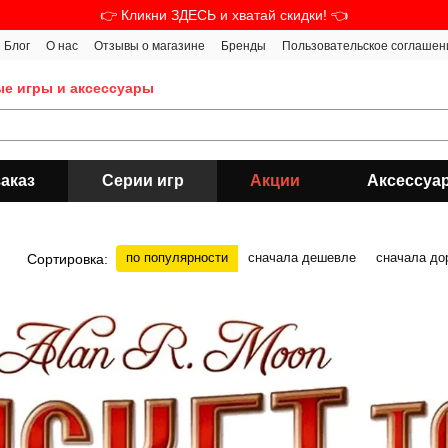
👉 Кликни ЗДЕСЬ и хватай скидки! 👈
Блог
О нас
Отзывы о магазине
Бренды
Пользовательское соглашен
ые игры и аксессуары
аказ
Серии игр
Акции
Аксессуа
по популярности
сначала дешевле
сначала до
Сортировка: