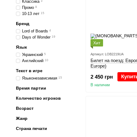
Классика
3
Промо
9
10-13 лет
15
Бренд
Lord of Boards
4
Days of Wonder
19
Хит
Язык
Украинский
5
Артикул: LOB2219UA
Билет на поезд: Европа
Английский
10
Europe)
Текст в игре
Купит
2 450 грн
Языконезависимая
15
В наличии
Время партии
Количество игроков
Возраст
Жанр
Страна печати