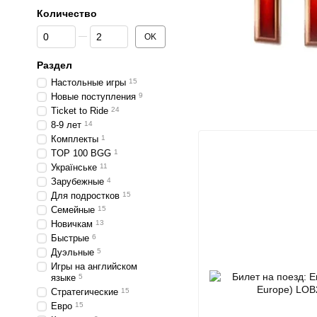
Количество
От Количество
До Количество
OK
Раздел
Настольные игры
15
Новые поступления
9
Ticket to Ride
24
8-9 лет
14
Комплекты
1
TOP 100 BGG
1
Українське
11
Зарубежные
4
Для подростков
15
Семейные
15
Новичкам
13
Быстрые
6
Дуэльные
5
Игры на английском
языке
5
Стратегические
15
Евро
15