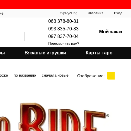
Укр
Рус
Eng
Желания
Вход
ие
063 378-80-81
093 835-70-83
Мой заказ
097 837-70-04
Перезвонить вам?
ры
Вязаные игрушки
Карты таро
роже
по названию
сначала новые
Отображение: