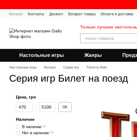
Перейти к основному контенту
Каталог
Контакты
Дисконт
Возврат товара
Оплата и доставка
Публичная оферта
Только лучшие настольн
Настольные игры
Жанры
Предз
Настольные игры
Каталог
Серии игр
Ticket to Ride
Серия игр Билет на поезд
Цена, грн
От Цена, грн
До Цена, грн
OK
Наличие
В наличии
12
Нет в наличии
12