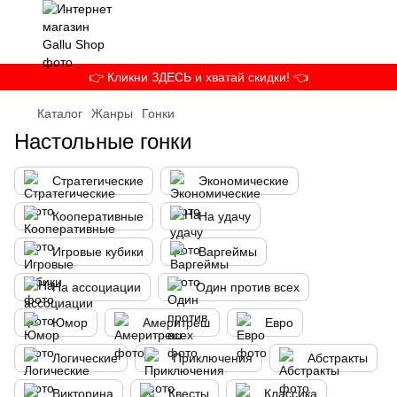
👉 Кликни ЗДЕСЬ и хватай скидки! 👈
Каталог
Жанры
Гонки
Настольные гонки
Стратегические
Экономические
Кооперативные
На удачу
Игровые кубики
Варгеймы
На ассоциации
Один против всех
Юмор
Америтреш
Евро
Логические
Приключения
Абстракты
Викторина
Квесты
Классика