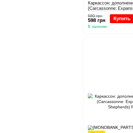
Каркасcон: дополнен
(Carcassonne: Expansi
Crests)
680 грн
Купить
598 грн
В наличии