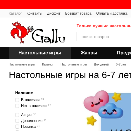
Перейти к основному контенту
Каталог
Контакты
Дисконт
Возврат товара
Оплата и доставка
Публичная оферта
Только лучшие настольн
Настольные игры
Жанры
Предз
Настольные игры
Каталог
Настольные игры
Для детей
6-7 лет
Настольные игры на 6-7 ле
Наличие
В наличии
39
Нет в наличии
17
Акция
38
Дополнение
11
Новинка
22