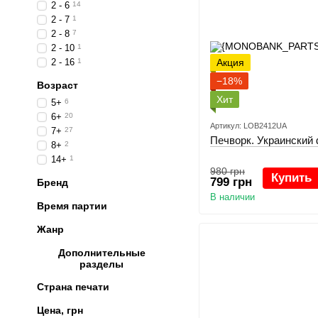
2 - 6
14
2 - 7
1
2 - 8
7
2 - 10
1
2 - 16
1
Акция
−18%
Возраст
Хит
5+
6
6+
20
Артикул: LOB2412UA
7+
27
Печворк. Украинский 
8+
2
14+
1
980 грн
Купить
799 грн
Бренд
В наличии
Время партии
Жанр
Дополнительные
разделы
Страна печати
Цена, грн