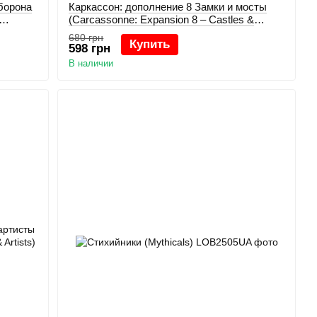
борона
Каркасcон: дополнение 8 Замки и мосты
(Carcassonne: Expansion 8 – Castles &
Bridges)
680 грн
Купить
598 грн
В наличии