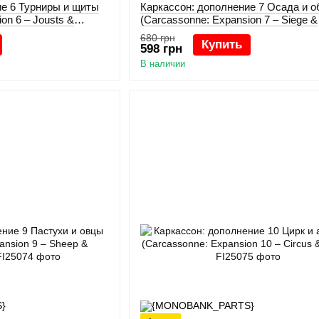
ие 6 Турниры и щиты
Каркасcон: дополнение 7 Осада и о
on 6 – Jousts &
(Carcassonne: Expansion 7 – Siege &
Defense)
680 грн
Купить
598 грн
В наличии