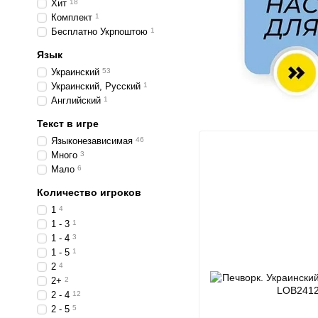
Хит
18
Комплект
1
Бесплатно Укрпоштою
1
Язык
Украинский
53
Украинский, Русский
1
Английский
1
Текст в игре
Языконезависимая
46
Много
3
Мало
6
Количество игроков
1
4
1 - 3
1
1 - 4
3
1 - 5
1
2
4
2+
2
2 - 4
12
2 - 5
5