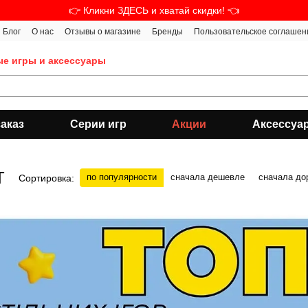
👉 Кликни ЗДЕСЬ и хватай скидки! 👈
Блог
О нас
Отзывы о магазине
Бренды
Пользовательское соглашен
ые игры и аксессуары
аказ
Серии игр
Акции
Аксессуа
т
по популярности
сначала дешевле
сначала до
Сортировка: