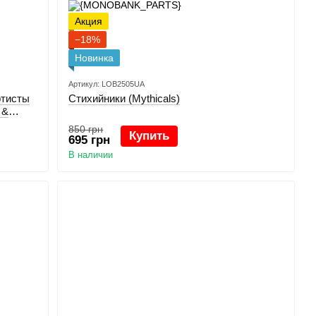
Акция
−18%
Новинка
Артикул: LOB2505UA
ртисты
Стихийники (Mythicals)
 &
850 грн
Купить
695 грн
В наличии