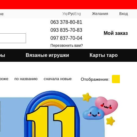
Укр
Рус
Eng
Желания
Вход
ие
063 378-80-81
093 835-70-83
Мой заказ
097 837-70-04
Перезвонить вам?
ры
Вязаные игрушки
Карты таро
роже
по названию
сначала новые
Отображение: