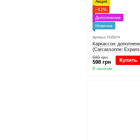
Акция
−12%
Дополнение
Новинка
Артикул: FI25074
Каркасcон: дополнени
(Carcassonne: Expans
Shepherds)
680 грн
Купить
598 грн
В наличии