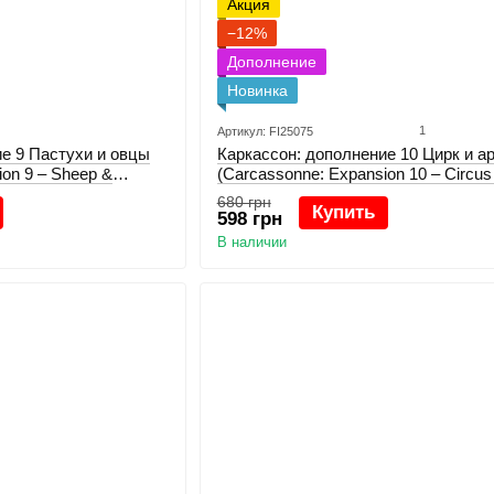
Акция
−12%
Дополнение
Новинка
1
Артикул: FI25075
е 9 Пастухи и овцы
Каркасcон: дополнение 10 Цирк и а
ion 9 – Sheep &
(Carcassonne: Expansion 10 – Circus
Artists)
680 грн
Купить
598 грн
В наличии