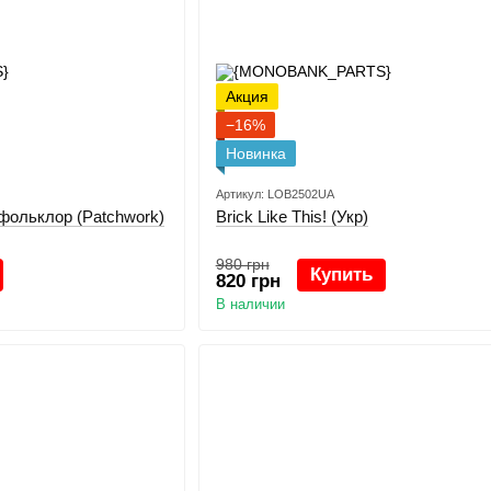
Акция
−16%
Новинка
Артикул: LOB2502UA
фольклор (Patchwork)
Brick Like This! (Укр)
980 грн
Купить
820 грн
В наличии