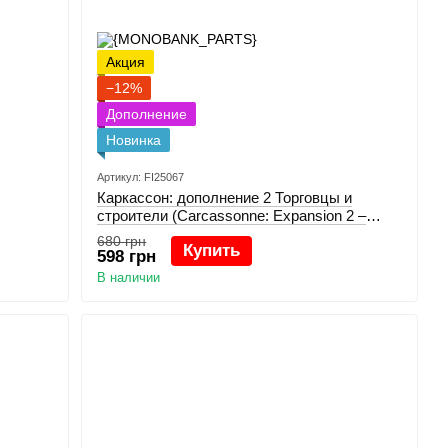
Акция
−12%
Дополнение
Новинка
Артикул: FI25067
Каркасcон: дополнение 2 Торговцы и
строители (Carcassonne: Expansion 2 –
Traders and Builders)
680 грн
Купить
598 грн
В наличии