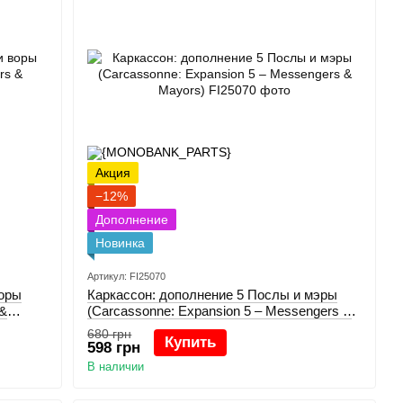
Акция
−12%
Дополнение
Новинка
Артикул: FI25070
воры
Каркасcон: дополнение 5 Послы и мэры
 &
(Carcassonne: Expansion 5 – Messengers &
Mayors)
680 грн
Купить
598 грн
В наличии