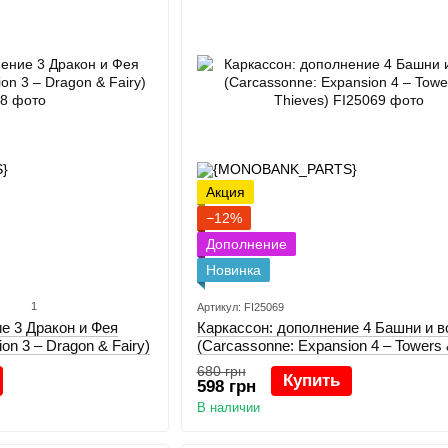
Акция
−12%
Дополнение
Новинка
1
Артикул: FI25069
е 3 Дракон и Фея
Каркасcон: дополнение 4 Башни и 
on 3 – Dragon & Fairy)
(Carcassonne: Expansion 4 – Towers
Thieves)
680 грн
Купить
598 грн
В наличии