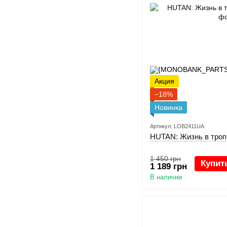
Акция
−18%
Новинка
Артикул: LOB2411UA
HUTAN: Жизнь в троп
1 450 грн
Купит
1 189 грн
В наличии