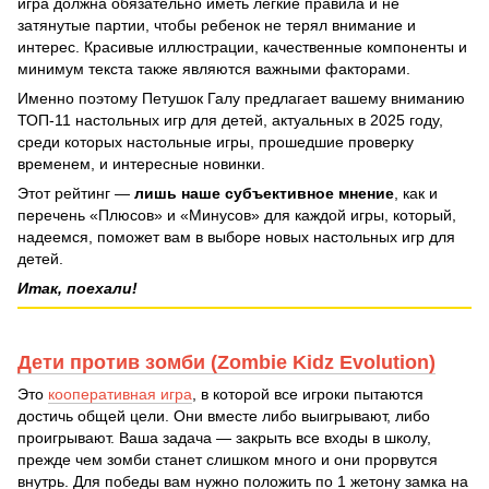
игра должна обязательно иметь легкие правила и не
затянутые партии, чтобы ребенок не терял внимание и
интерес. Красивые иллюстрации, качественные компоненты и
минимум текста также являются важными факторами.
Именно поэтому Петушок Галу предлагает вашему вниманию
ТОП-11 настольных игр для детей, актуальных в 2025 году,
среди которых настольные игры, прошедшие проверку
временем, и интересные новинки.
Этот рейтинг —
лишь наше субъективное мнение
, как и
перечень «Плюсов» и «Минусов» для каждой игры, который,
надеемся, поможет вам в выборе новых настольных игр для
детей.
Итак, поехали!
Дети против зомби (Zombie Kidz Evolution)
Это
кооперативная игра
, в которой все игроки пытаются
достичь общей цели. Они вместе либо выигрывают, либо
проигрывают. Ваша задача — закрыть все входы в школу,
прежде чем зомби станет слишком много и они прорвутся
внутрь. Для победы вам нужно положить по 1 жетону замка на