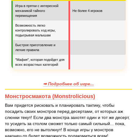
Игра в прятки с интересной
механикой тайного
Не более 4 игроков
перемещения
Возможность легко
контролировать ход игры,
подыгрывая малышам
Быстрое приготовление и
легкие правила
"Мафия", которая подойдет для
всех возрастных категорий
➡ Подробнее об игре...
Монстросмакота (Monstrolicious)
Вам придется рисковать и планировать тактику, чтобы
посадить своих монстров перед десертами, от которых аж
слюнки текут! Если два монстра захотят один и тот же десерт,
то усидеть за столом сможет только самый сильный... пока,
возможно, его не вытолкнут! В конце игры у монстров
наконец-то будет возможность полакомиться всем!