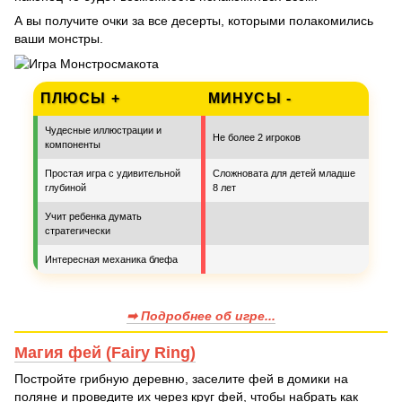
А вы получите очки за все десерты, которыми полакомились
ваши монстры.
ПЛЮСЫ +
МИНУСЫ -
Чудесные иллюстрации и
Не более 2 игроков
компоненты
Простая игра с удивительной
Сложновата для детей младше
глубиной
8 лет
Учит ребенка думать
стратегически
Интересная механика блефа
➡ Подробнее об игре...
Магия фей (Fairy Ring)
Постройте грибную деревню, заселите фей в домики на
поляне и проведите их через круг фей, чтобы набрать как