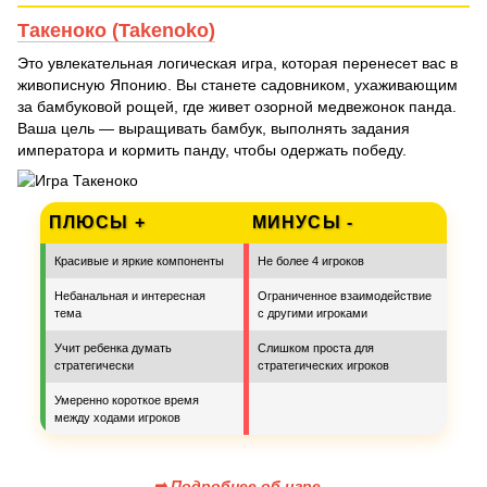
Такеноко (Takenoko)
Это увлекательная логическая игра, которая перенесет вас в
живописную Японию. Вы станете садовником, ухаживающим
за бамбуковой рощей, где живет озорной медвежонок панда.
Ваша цель — выращивать бамбук, выполнять задания
императора и кормить панду, чтобы одержать победу.
ПЛЮСЫ +
МИНУСЫ -
Красивые и яркие компоненты
Не более 4 игроков
Небанальная и интересная
Ограниченное взаимодействие
тема
с другими игроками
Учит ребенка думать
Слишком проста для
стратегически
стратегических игроков
Умеренно короткое время
между ходами игроков
➡ Подробнее об игре...