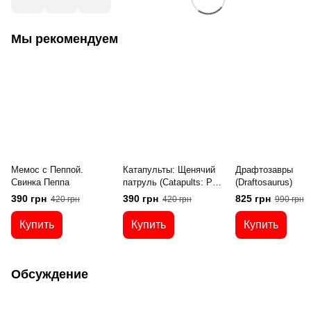
Мы рекомендуем
Мемос с Пеппой.
Катапульты: Щенячий
Драфтозавры
Свинка Пеппа
патруль (Catapults: Paw
(Draftosaurus)
Patrol)
390 грн
390 грн
825 грн
420 грн
420 грн
990 грн
Купить
Купить
Купить
Обсуждение