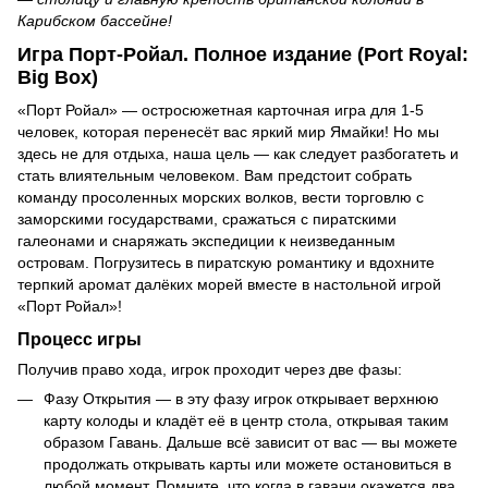
Карибском бассейне!
Игра Порт-Ройал. Полное издание (Port Royal:
Big Box)
«Порт Ройал» — остросюжетная карточная игра для 1-5
человек, которая перенесёт вас яркий мир Ямайки! Но мы
здесь не для отдыха, наша цель — как следует разбогатеть и
стать влиятельным человеком. Вам предстоит собрать
команду просоленных морских волков, вести торговлю с
заморскими государствами, сражаться с пиратскими
галеонами и снаряжать экспедиции к неизведанным
островам. Погрузитесь в пиратскую романтику и вдохните
терпкий аромат далёких морей вместе в настольной игрой
«Порт Ройал»!
Процесс игры
Получив право хода, игрок проходит через две фазы:
Фазу Открытия — в эту фазу игрок открывает верхнюю
карту колоды и кладёт её в центр стола, открывая таким
образом Гавань. Дальше всё зависит от вас — вы можете
продолжать открывать карты или можете остановиться в
любой момент. Помните, что когда в гавани окажется два