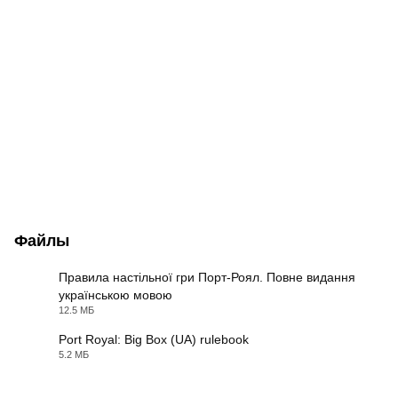
Файлы
Правила настільної гри Порт-Роял. Повне видання
українською мовою
PDF
12.5 МБ
Port Royal: Big Box (UA) rulebook
5.2 МБ
PDF