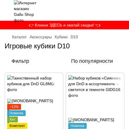
👉 Кликни ЗДЕСЬ и хватай скидки! 👈
Каталог
Аксессуары
Кубики
D10
Игровые кубики D10
Фильтр
По популярности
−13%
Новинка
Хит
Комплект
Новинка