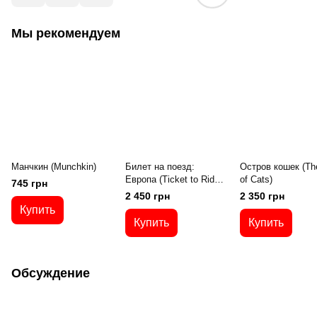
Мы рекомендуем
Манчкин (Munchkin)
Билет на поезд:
Остров кошек (The
Европа (Ticket to Ride.
of Cats)
745 грн
Europe)
2 450 грн
2 350 грн
Купить
Купить
Купить
Обсуждение