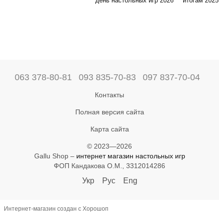
день настольных игр 2026
итогам 2025
063 378-80-81
093 835-70-83
097 837-70-04
Контакты
Полная версия сайта
Карта сайта
© 2023—2026
Gallu Shop –
интернет магазин настольных игр
ФОП Кандакова О.М., 3312014286
Укр
Рус
Eng
Интернет-магазин создан с Хорошоп