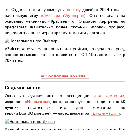
🔹 Отдельно стоит упомянуть
новинку
декабря 2024 года —
настольную игру
«Змієвир» (Wyrmspan)
. Она основана на
основных механиках «Крыльев» от Элизабет Харгрейв, но
предлагает значительно более сложный игровой процесс,
переосмысленный через призму тематики драконов.
«Змієвир» не успел попасть в этот рейтинг, но судя по спросу,
вполне возможно, что он появится в ТОП-10 настольных игр
2025 года!
➡ Подробнее об игре...
Седьмое место
Одна из лучших игр на ассоциации
для компании
,
изданная
«Игромагом»
, которая заслуженно входит в топ-50
лучших настольных игр для компании по
версии BoardGameGeek — настольная игра
«Диксит» (Dixit)
.
Каждый ход один из игроков становится «рассказчиком». Его