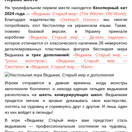
На триумфальном первом месте находится
бесспорный хит
2024 года
—
«Ведьмак. Старый мир» (The Witcher: Old World)
.
Благодаря издательству
«Geekach Games»
мы смогли
попробовать этот бестселлер на украинском языке. Также,
помимо базовой версии, в Украину приехали
коробочки
«Ведьмак. Старый мир — Делюкс издание»
,
которое отличается от классического наличием 28 невероятно
детализированных пластиковых фигурок бестиария мира
Ведьмака
и трех дополнений:
«Ведьмак. Старый мир —
Тропы монстров»
,
«Ведьмак. Старый мир —
Скеллиге»
и
«Ведьмак. Старый мир — Маги»
.
Игроки отправятся в давние времена, когда монстры
заполонили Континент, а некогда единая гильдия ведьмаков
раскололась на
шесть конкурирующих школ.
Ведьмакам
придется мечом и кровью доказывать свое мастерство,
охотясь на чудовищ и соревнуясь друг с другом. И лишь один
из них войдет в легенды!
В игре «Ведьмак: Старый мир» вам предстоит стать
ведьмаком — профессиональным охотником на чудовищ.