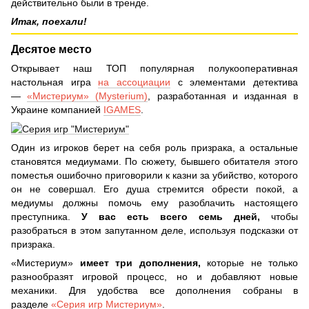
действительно были в тренде.
Итак, поехали!
Десятое место
Открывает наш ТОП популярная полукооперативная
настольная игра
на ассоциации
с элементами детектива
—
«Мистериум» (Mysterium)
, разработанная и изданная в
Украине компанией
IGAMES
.
Один из игроков берет на себя роль призрака, а остальные
становятся медиумами. По сюжету, бывшего обитателя этого
поместья ошибочно приговорили к казни за убийство, которого
он не совершал. Его душа стремится обрести покой, а
медиумы должны помочь ему разоблачить настоящего
преступника.
У вас есть всего семь дней,
чтобы
разобраться в этом запутанном деле, используя подсказки от
призрака.
«Мистериум»
имеет три дополнения,
которые не только
разнообразят игровой процесс, но и добавляют новые
механики. Для удобства все дополнения собраны в
разделе
«Серия игр Мистериум»
.