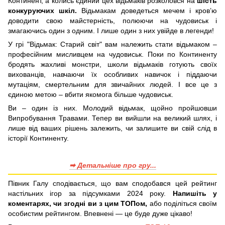
Континент, а колись єдиний цех відьмаків розколовся на
шість
конкуруючих шкіл.
Відьмакам доведеться мечем і кров’ю
доводити свою майстерність, полюючи на чудовиськ і
змагаючись один з одним. І лише один з них увійде в легенди!
У грі "Відьмак: Старий світ" вам належить стати відьмаком –
професійним мисливцем на чудовиськ. Поки по Континенту
бродять жахливі монстри, школи відьмаків готують своїх
вихованців, навчаючи їх особливих навичок і піддаючи
мутаціям, смертельним для звичайних людей. І все це з
єдиною метою – вбити якомога більше чудовиськ.
Ви – один із них. Молодий відьмак, щойно пройшовши
Випробування Травами. Тепер ви вийшли на великий шлях, і
лише від ваших рішень залежить, чи залишите ви свій слід в
історії Континенту.
➡ Детальніше про гру...
Півник Галу сподівається, що вам сподобався цей рейтинг
настільних ігор за підсумками 2024 року.
Напишіть у
коментарях, чи згодні ви з цим ТОПом,
або поділіться своїм
особистим рейтингом. Впевнені — це буде дуже цікаво!