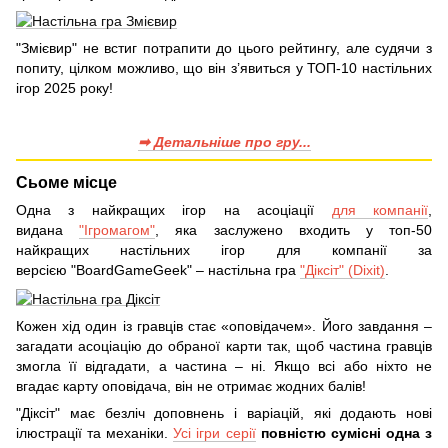
"Змієвир" не встиг потрапити до цього рейтингу, але судячи з
попиту, цілком можливо, що він з’явиться у ТОП-10 настільних
ігор 2025 року!
➡ Детальніше про гру...
Сьоме місце
Одна з найкращих ігор на асоціації
для компанії
,
видана
"Ігромагом"
, яка заслужено входить у топ-50
найкращих настільних ігор для компанії за
версією "BoardGameGeek" – настільна гра
"Діксіт" (Dixit)
.
Кожен хід один із гравців стає «оповідачем». Його завдання –
загадати асоціацію до обраної карти так, щоб частина гравців
змогла її відгадати, а частина – ні. Якщо всі або ніхто не
вгадає карту оповідача, він не отримає жодних балів!
"Діксіт" має безліч доповнень і варіацій, які додають нові
ілюстрації та механіки.
Усі ігри серії
повністю сумісні одна з