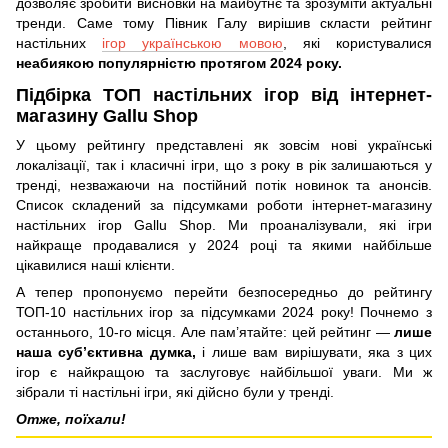
дозволяє зробити висновки на майбутнє та зрозуміти актуальні
тренди. Саме тому Півник Галу вирішив скласти рейтинг
настільних
ігор українською мовою
, які користувалися
неабиякою популярністю протягом 2024 року.
Підбірка ТОП настільних ігор від інтернет-
магазину Gallu Shop
У цьому рейтингу представлені як зовсім нові українські
локалізації, так і класичні ігри, що з року в рік залишаються у
тренді, незважаючи на постійний потік новинок та анонсів.
Список складений за підсумками роботи інтернет-магазину
настільних ігор Gallu Shop. Ми проаналізували, які ігри
найкраще продавалися у 2024 році та якими найбільше
цікавилися наші клієнти.
А тепер пропонуємо перейти безпосередньо до рейтингу
ТОП-10 настільних ігор за підсумками 2024 року! Почнемо з
останнього, 10-го місця. Але пам’ятайте: цей рейтинг —
лише
наша суб’єктивна думка,
і лише вам вирішувати, яка з цих
ігор є найкращою та заслуговує найбільшої уваги. Ми ж
зібрали ті настільні ігри, які дійсно були у тренді.
Отже, поїхали!