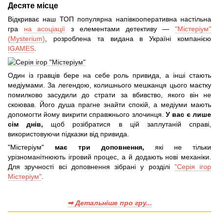
Десяте місце
Відкриває наш ТОП популярна напівкооперативна настільна
гра
на асоціації
з елементами детективу —
"Містеріум"
(Mysterium)
, розроблена та видана в Україні компанією
IGAMES
.
Один із гравців бере на себе роль привида, а інші стають
медіумами. За легендою, колишнього мешканця цього маєтку
помилково засудили до страти за вбивство, якого він не
скоював. Його душа прагне знайти спокій, а медіуми мають
допомогти йому викрити справжнього злочинця.
У вас є лише
сім днів,
щоб розібратися в цій заплутаній справі,
використовуючи підказки від привида.
"Містеріум"
має три доповнення,
які не тільки
урізноманітнюють ігровий процес, а й додають нові механіки.
Для зручності всі доповнення зібрані у розділі
"Серія ігор
Містеріум"
.
➡ Детальніше про гру...