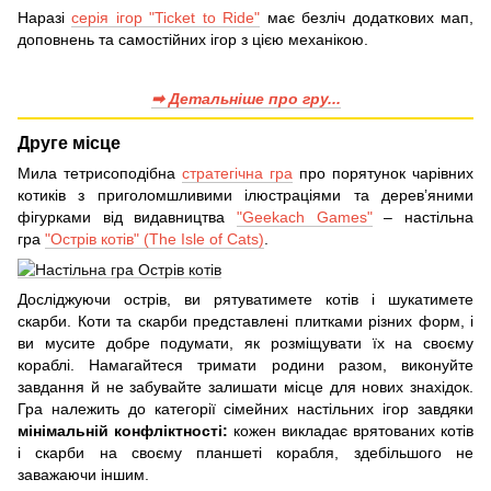
Наразі
серія ігор "Ticket to Ride"
має безліч додаткових мап,
доповнень та самостійних ігор з цією механікою.
➡ Детальніше про гру...
Друге місце
Мила тетрисоподібна
стратегічна гра
про порятунок чарівних
котиків з приголомшливими ілюстраціями та дерев’яними
фігурками від видавництва
"Geekach Games"
– настільна
гра
"Острів котів" (The Isle of Cats)
.
Досліджуючи острів, ви рятуватимете котів і шукатимете
скарби. Коти та скарби представлені плитками різних форм, і
ви мусите добре подумати, як розміщувати їх на своєму
кораблі. Намагайтеся тримати родини разом, виконуйте
завдання й не забувайте залишати місце для нових знахідок.
Гра належить до категорії сімейних настільних ігор завдяки
мінімальній конфліктності:
кожен викладає врятованих котів
і скарби на своєму планшеті корабля, здебільшого не
заважаючи іншим.