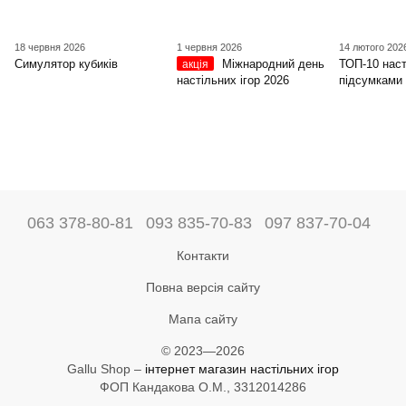
18 червня 2026
1 червня 2026
14 лютого 202
Симулятор кубиків
Міжнародний день
ТОП-10 наст
акція
настільних ігор 2026
підсумками 
063 378-80-81
093 835-70-83
097 837-70-04
Контакти
Повна версія сайту
Мапа сайту
© 2023—2026
Gallu Shop –
інтернет магазин настільних ігор
ФОП Кандакова О.М., 3312014286