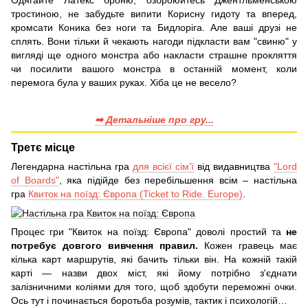
тростиною, не забудьте випити Корисну гидоту та вперед,
кромсати Коника без ноги та Бидлоріга. Але ваші друзі не
сплять. Вони тільки й чекають нагоди підкласти вам "свиню" у
вигляді ще одного монстра або накласти страшне прокляття
чи посилити вашого монстра в останній момент, коли
перемога була у ваших руках. Хіба це не весело?
➡ Детальніше про гру...
Третє місце
Легендарна настільна гра
для всієї сім’ї
від видавництва
"Lord
of Boards"
, яка підійде без перебільшення всім – настільна
гра
Квиток на поїзд: Європа (Ticket to Ride. Europe)
.
Процес гри "Квиток на поїзд: Європа" доволі простий та
не
потребує довгого вивчення правил.
Кожен гравець має
кілька карт маршрутів, які бачить тільки він. На кожній такій
карті — назви двох міст, які йому потрібно з'єднати
залізничними коліями для того, щоб здобути переможні очки.
Ось тут і починається боротьба розумів, тактик і психологій…