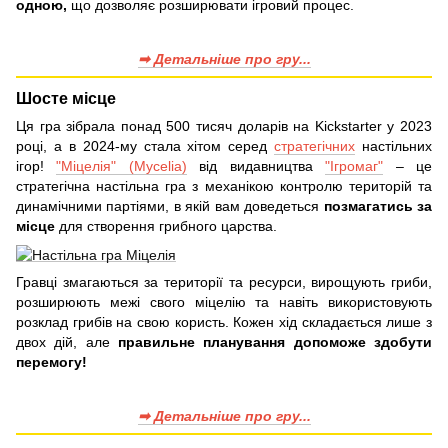
одною,
що дозволяє розширювати ігровий процес.
➡ Детальніше про гру...
Шосте місце
Ця гра зібрала понад 500 тисяч доларів на Kickstarter у 2023
році, а в 2024-му стала хітом серед
стратегічних
настільних
ігор!
"Міцелія" (Mycelia)
від видавництва
"Ігромаг"
– це
стратегічна настільна гра з механікою контролю територій та
динамічними партіями, в якій вам доведеться
позмагатись за
місце
для створення грибного царства.
Гравці змагаються за території та ресурси, вирощують гриби,
розширюють межі свого міцелію та навіть використовують
розклад грибів на свою користь. Кожен хід складається лише з
двох дій, але
правильне планування допоможе здобути
перемогу!
➡ Детальніше про гру...