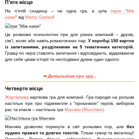
П’яте місце
На п’ятій сходинці – не одна гра, а ціла
серія "Між
нами
" від
Memo Games
!
Це розмовні психологічні ігри для різних компаній – друзів,
сім’ї, колег або навіть романтичних пар.
У коробці 150 карток
із запитаннями, розділеними на 5 тематичних категорій.
Гравці по черзі ставлять запитання і відповідають, відкриваючи
для себе цікаві історії та несподівані думки один одного.
➡ Детальніше про гру...
Четверте місце
Жартівлива
карткова гра для компанії. Гра-пародія на рольові
настільні ігри про підземелля з "прокачкою" героїв, вибором
рас та класів – настільна гра
Манчкін (Munchkin)
.
Манчкін дозволяє поринути в світ рольових ігор, але
без
нудних правил та довгих текстів.
Тільки гумор та веселощі!
Одягайте Латекс броню, озброюйтесь Джентльменською