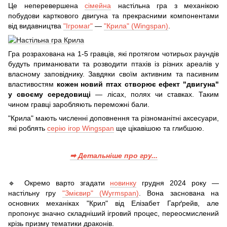
Це неперевершена
сімейна
настільна гра з механікою
побудови карткового двигуна та прекрасними компонентами
від видавництва
"Ігромаг"
—
"Крила" (Wingspan)
.
Гра розрахована на 1-5 гравців, які протягом чотирьох раундів
будуть приманювати та розводити птахів із різних ареалів у
власному заповіднику. Завдяки своїм активним та пасивним
властивостям
кожен новий птах створює ефект "двигуна"
у своєму середовищі
— лісах, полях чи ставках. Таким
чином гравці заробляють переможні бали.
"Крила" мають численні доповнення та різноманітні аксесуари,
які роблять
серію ігор Wingspan
ще цікавішою та глибшою.
➡ Детальніше про гру...
🔹 Окремо варто згадати
новинку
грудня 2024 року —
настільну гру
"Змієвир" (Wyrmspan)
. Вона заснована на
основних механіках "Крил" від Елізабет Гарґрейв, але
пропонує значно складніший ігровий процес, переосмислений
крізь призму тематики драконів.