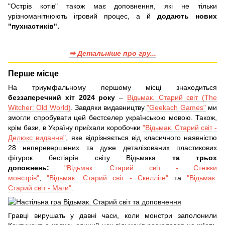
"Острів котів" також має доповнення, які не тільки
урізноманітнюють ігровий процес, а й
додають нових
"пухнастиків".
➡ Детальніше про гру...
Перше місце
На триумфальному першому місці знаходиться
беззаперечний хіт 2024 року
–
Відьмак. Старий світ (The
Witcher: Old World)
. Завдяки видавництву
"Geekach Games"
ми
змогли спробувати цей бестселер українською мовою. Також,
крім бази, в Україну приїхали коробочки
"Відьмак. Старий світ -
Делюкс видання"
, яке відрізняється від класичного наявністю
28 неперевершених та дуже деталізованих пластикових
фігурок бестіарія світу Відьмака
та трьох
доповнень:
"Відьмак. Старий світ - Стежки
монстрів"
,
"Відьмак. Старий світ - Скелліге"
та
"Відьмак.
Старий світ - Маги"
.
Гравці вирушать у давні часи, коли монстри заполонили