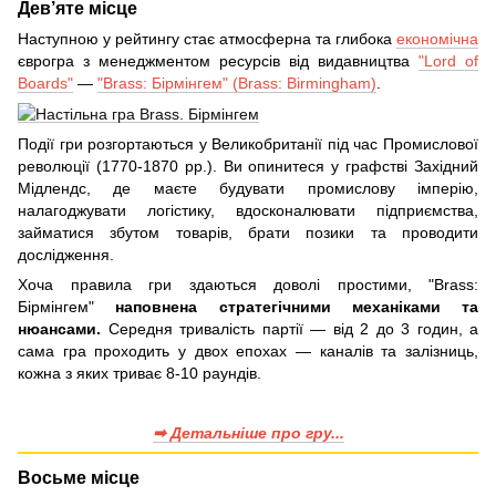
Дев’яте місце
Наступною у рейтингу стає атмосферна та глибока
економічна
єврогра з менеджментом ресурсів від видавництва
"Lord of
Boards"
—
"Brass: Бірмінгем" (Brass: Birmingham)
.
Події гри розгортаються у Великобританії під час Промислової
революції (1770-1870 рр.). Ви опинитеся у графстві Західний
Мідлендс, де маєте будувати промислову імперію,
налагоджувати логістику, вдосконалювати підприємства,
займатися збутом товарів, брати позики та проводити
дослідження.
Хоча правила гри здаються доволі простими, "Brass:
Бірмінгем"
наповнена стратегічними механіками та
нюансами.
Середня тривалість партії — від 2 до 3 годин, а
сама гра проходить у двох епохах — каналів та залізниць,
кожна з яких триває 8-10 раундів.
➡ Детальніше про гру...
Восьме місце