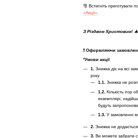
🎅 Встигніть приготувати по
«Акції»
.
З Різдвом Христовим!

❗ Оформляючи замовлення
*Умови акції
1.
Знижка діє на всі за
року.
1.1.
Знижка не розпо
1.2.
Кількість ігор 
екземплярі, надійш
будуть запропонован
1.3.
У замовленні мо
2.
Знижка не додається 
3.
Ви можете забрати с