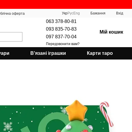
Укр
Рус
Eng
Бажання
Вхід
блічна оферта
063 378-80-81
093 835-70-83
Мій кошик
097 837-70-04
Передзвонити вам?
уари
В'язані іграшки
Карти таро