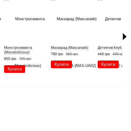
Монстросмакота
Маскарад (Mascarade)
Детектив Клуб. Нуа
(Monstrolicious)
790 грн
980 грн
449 грн
499 грн
655 грн
790 грн
Купити
Купити
Купити