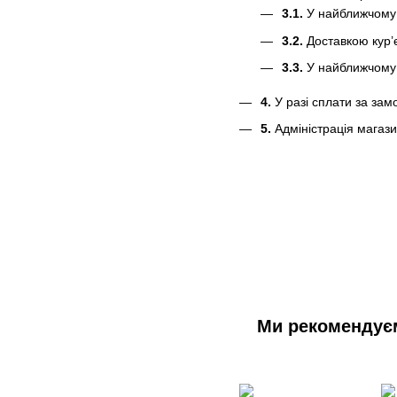
3.1.
У найближчому 
3.2.
Доставкою кур’є
3.3.
У найближчому д
4.
У разі сплати за зам
5.
Адміністрація магази
Ми рекомендує