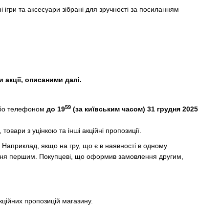
ні ігри та аксесуари зібрані для зручності за посиланням
акції, описаними далі.
59
бо телефоном
до 19
(за київським часом) 31 грудня 2025
овари з уцінкою та інші акційні пропозиції.
 Наприклад, якщо на гру, що є в наявності в одному
ння першим. Покупцеві, що оформив замовлення другим,
кційних пропозицій магазину.