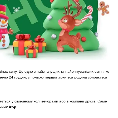
аїнах світу. Це одне з найзначущих та найочікуваніших свят, яке
вечір 24 грудня, з появою першої зірки вся родина збирається
ається у сімейному колі вечорами або в компанії друзів. Саме
них ігор.