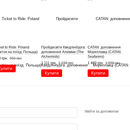
ket to Ride: Poland
Пройдисвіти Кведлінбурга:
CATAN: доповнення
иток на поїзд: Польща)
доповнення Алхіміки (The
Мореплавці (CATAN:
Alchemists)
Seafarers)
 грн
950 грн
1 111 грн
1 235 грн
1 480 грн
1 690 грн
Купити
Купити
Купити
Увійти за допомогою