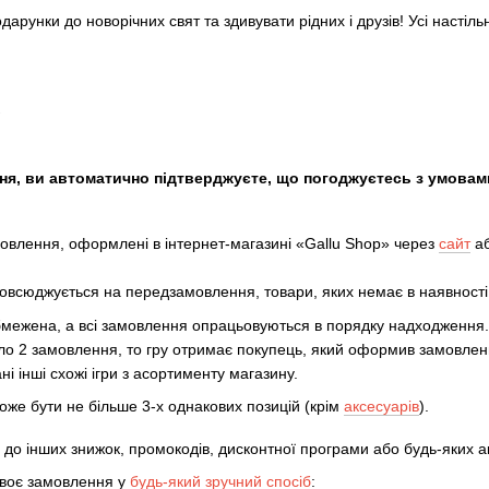
дарунки до новорічних свят та здивувати рідних і друзів! Усі настіль

, ви автоматично підтверджуєте, що погоджуєтесь з умовами 
мовлення, оформлені в інтернет-магазині «Gallu Shop» через
сайт
а
всюджується на передзамовлення, товари, яких немає в наявності, т
обмежена, а всі замовлення опрацьовуються в порядку надходження.
ло 2 замовлення, то гру отримає покупець, який оформив замовле
і інші схожі ігри з асортименту магазину.
же бути не більше 3-х однакових позицій (крім
аксесуарів
).
до інших знижок, промокодів, дисконтної програми або будь-яких а
воє замовлення у
будь-який зручний спосіб
: