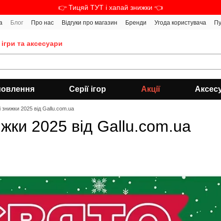
👉 Тицяй ТУТ і хапай знижки 👈
а
Блог
Про нас
Відгуки про магазин
Бренди
Угода користувача
Пу
 ігри та аксесуари
мовлення
Серії ігор
Акції
Аксес
і знижки 2025 від Gallu.com.ua
ижки 2025 від Gallu.com.ua