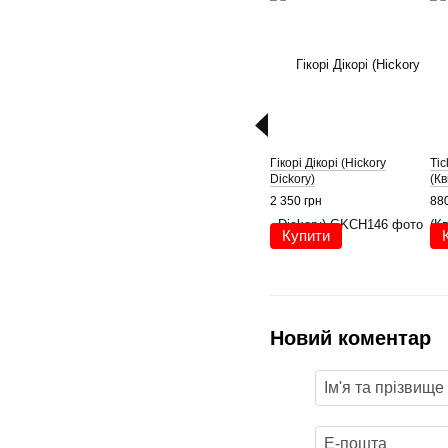
Гікорі Дікорі (Hickory
Tic
Dickory)
(Кв
2 350 грн
880
Купити
Новий коментар