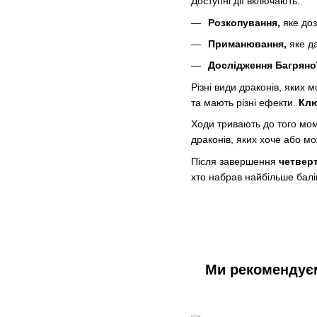
Доступні дії включають:
Розкопування,
яке доз
Приманювання,
яке да
Дослідження Багряної
Різні види драконів, яких 
та мають різні ефекти.
Клю
Ходи тривають до того моме
драконів, яких хоче або мож
Після завершення
четвер
хто набрав найбільше балі
Ми рекомендує