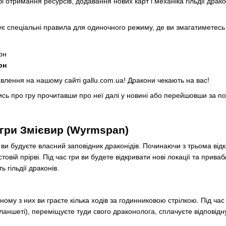
обі отримання ресурсів, додавання нових карт і механіка гільдії дра
є спеціальні правила для одиночного режиму, де ви змагатиметесь 
рн
рн
влення на нашому сайті gallu.com.ua! Дракони чекають на вас!
ись про гру прочитавши про неї далі у новині або перейшовши за 
 гри Змієвир (Wyrmspan)
 ви будуєте власний заповідник драконідів. Починаючи з трьома відк
овій прірві. Під час гри ви будете відкривати нові локації та приваб
 гільдії драконів.
ному з них ви граєте кілька ходів за годинниковою стрілкою. Під ча
аншеті), переміщуєте туди свого драконолога, сплачуєте відповідну 