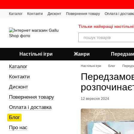
Перейти до основного контенту
Каталог
Контакти
Дисконт
Повернення товару
Оплата і доставк
Тільки найкращі настільні
Настільні ігри
Жанри
Передза
Каталог
Настільні ігри
Блог
Передз
Передзамов
Контакти
розпочинає
Дисконт
Повернення товару
12 вересня 2024
Оплата і доставка
Блог
Про нас