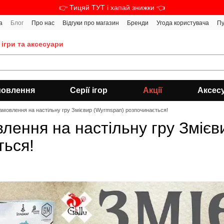
👉 Тицяй ТУТ і хапай знижки 👈
а
Блог
Про нас
Відгуки про магазин
Бренди
Угода користувача
Пу
 ігри та аксесуари
мовлення
Серії ігор
Акції
Аксес
амовлення на настільну гру Змієвир (Wyrmspan) розпочинається!
лення на настільну гру Змієв
ться!