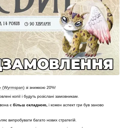
» (Wyrmspan)
зі знижкою 20%!
влені копії і будуть розіслані замовникам.
 вона є
більш складною,
і кожен аспект гри був заново
оляє випробувати багато нових стратегій.