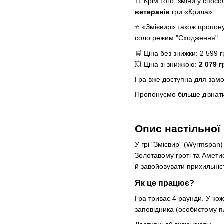
🥚 Крім того, зміни у спос
ветеранів
гри «Крила».
⭐ «Змієвир» також пропону
соло режим "Сходження".
🛒 Ціна без знижки: 2 599 г
💥 Ціна зі знижкою:
2 079 г
Гра вже доступна для замо
Пропонуємо більше дізнат
Опис настільної
У грі "Змієвир" (Wyrmspan)
Золотавому гроті та Аметист
й завойовувати прихильність
Як це працює?
Гра триває 4 раунди. У кож
заповідника (особистому пл