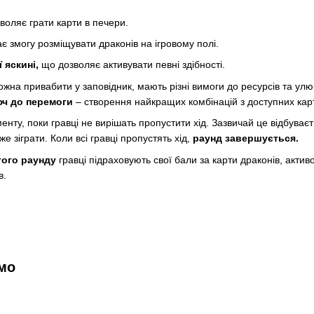
воляє грати карти в печери.
є змогу розміщувати драконів на ігровому полі.
 яскині,
що дозволяє активувати певні здібності.
можна привабити у заповідник, мають різні вимоги до ресурсів та ул
ч до перемоги
– створення найкращих комбінацій з доступних карт
нту, поки гравці не вирішать пропустити хід. Зазвичай це відбуваєт
е зіграти. Коли всі гравці пропустять хід,
раунд завершується.
того раунду
гравці підраховують свої бали за карти драконів, актив
в.
мо