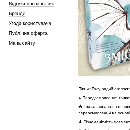
Відгуки про магазин
Бренди
Угода користувача
Публічна оферта
Мапа сайту
Півник Галу радий оголос
⌛ Передзамовлення трив
🐲 Гра заснована на основ
переосмислений на основі 
♟️ Різноманітність елемент