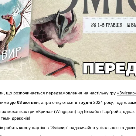
ити, що розпочинається передзамовлення на настільну гру
«Змієвир
атиме
до 03 жотвня,
а гра очікуються
в грудні
2024 року, тоді ж замо
них механіках гри
«Крила» (Wingspan)
від Елізабет Гарґрейв, однак
теми драконів!
ів робить кожну партію в "Змієвир" надзвичайно унікальною та дозв