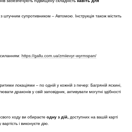
конів забезпечують підвищену складність
навіть для
з штучним супротивником – Автомою. Інструкція також містить
посиланням:
https://gallu.com.ua/zmiievyr-wyrmspan/
ритими локаціями – по одній у кожній з печер: Багряній яскині,
лювати драконів у свій заповідник, активувати могутні здібності
с свого ходу ви обираєте
одну з дій,
доступних на вашій карті
вартість і виконуєте дію.