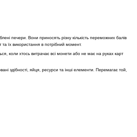
юблені печери. Вони приносять різну кількість переможних балів
 та їх використання в потрібний момент.
ься, коли хтось витрачає всі монети або не має на руках карт
овані здібності, яйця, ресурси та інші елементи. Перемагає той,