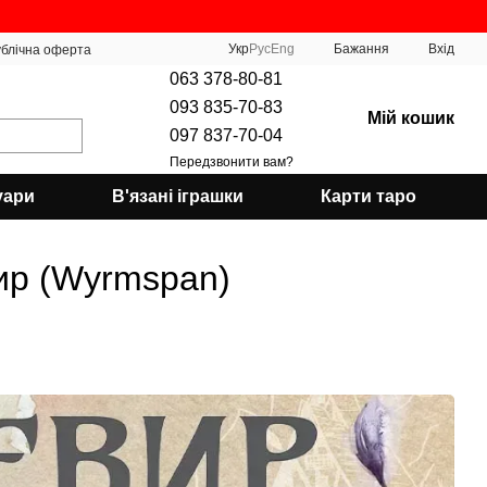
Укр
Рус
Eng
Бажання
Вхід
блічна оферта
063 378-80-81
093 835-70-83
Мій кошик
097 837-70-04
Передзвонити вам?
уари
В'язані іграшки
Карти таро
ир (Wyrmspan)