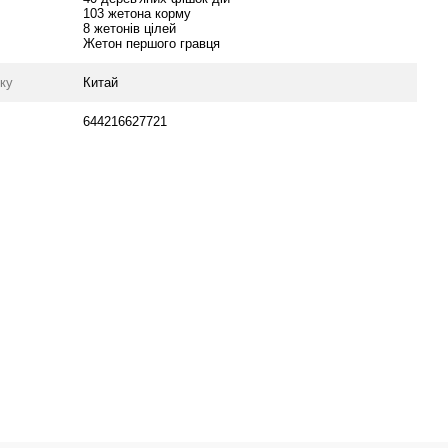
103 жетона корму
8 жетонів цілей
Жетон першого гравця
уку
Китай
644216627721