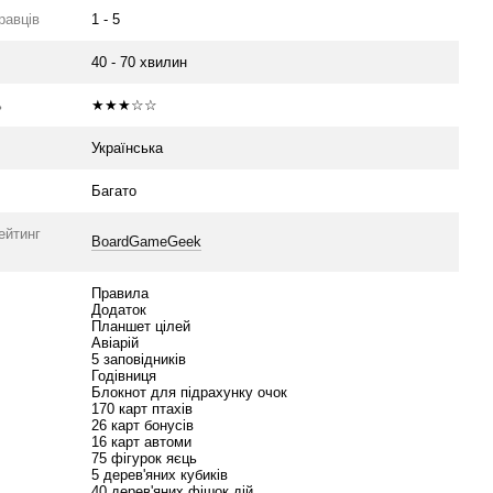
гравців
1 - 5
40 - 70 хвилин
ь
★★★☆☆
Українська
Багато
ейтинг
BoardGameGeek
Правила
Додаток
Планшет цілей
Авіарій
5 заповідників
Годівниця
Блокнот для підрахунку очок
170 карт птахів
26 карт бонусів
16 карт автоми
75 фігурок яєць
5 дерев'яних кубиків
40 дерев'яних фішок дій