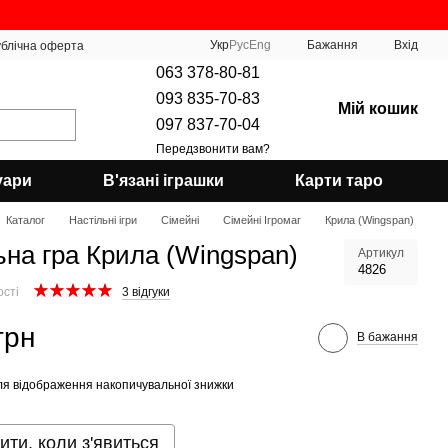
Укр
Рус
Eng
Бажання
Вхід
блічна оферта
063 378-80-81
093 835-70-83
Мій кошик
097 837-70-04
Передзвонити вам?
уари
В'язані іграшки
Карти таро
Каталог
Настільні ігри
Сімейні
Сімейні Ігромаг
Крила (Wingspan)
ьна гра Крила (Wingspan)
Артикул
4826
ості
3 відгуки
грн
В бажання
я відображення накопичувальної знижки
ити, коли з'явиться