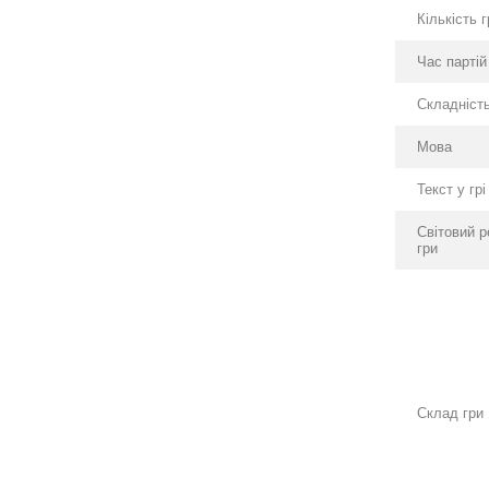
Кількість 
Час партій
Складніст
Мова
Текст у грі
Світовий р
гри
Склад гри