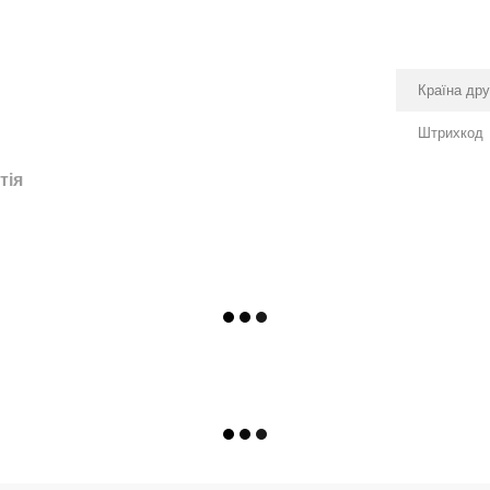
Країна др
Штрихкод
тія