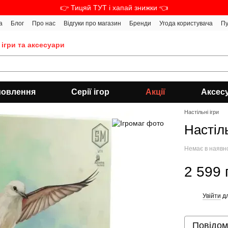
👉 Тицяй ТУТ і хапай знижки 👈
а
Блог
Про нас
Відгуки про магазин
Бренди
Угода користувача
Пу
 ігри та аксесуари
мовлення
Серії ігор
Акції
Аксес
Настільні ігри
Настіл
Немає в наявн
2 599 
Увійти
дл
%
Повідом