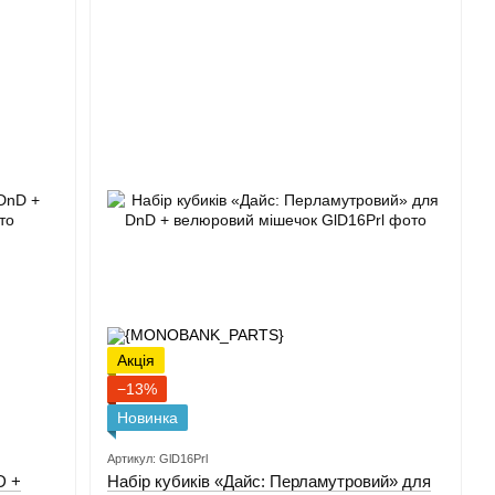
Акція
−13%
Новинка
Артикул: GlD16Prl
D +
Набір кубиків «Дайс: Перламутровий» для