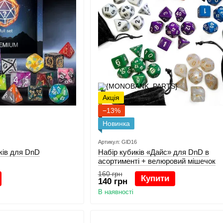
Акція
−13%
Новинка
Артикул: GlD16
ків для DnD
Набір кубиків «Дайс» для DnD в
асортименті + велюровий мішечок
160 грн
Купити
140 грн
В наявності