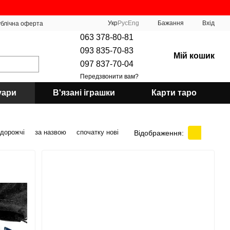
Укр
Рус
Eng
Бажання
Вхід
блічна оферта
063 378-80-81
093 835-70-83
Мій кошик
097 837-70-04
Передзвонити вам?
уари
В'язані іграшки
Карти таро
 дорожчі
за назвою
спочатку нові
Відображення: