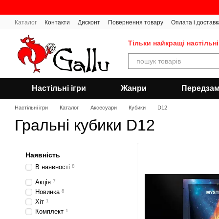
Перейти до основного контенту
Каталог
Контакти
Дисконт
Повернення товару
Оплата і доставк
Тільки найкращі настільні
Настільні ігри
Жанри
Передза
Настільні ігри
Каталог
Аксесуари
Кубики
D12
Гральні кубики D12
Наявність
В наявності
8
Акція
7
Новинка
8
Хіт
1
Комплект
1