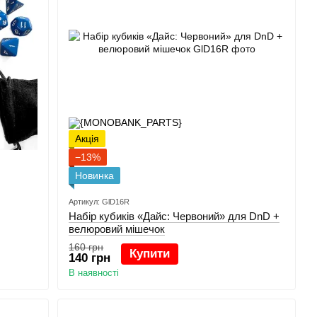
Акція
−13%
Новинка
Артикул: GlD16R
Набір кубиків «Дайс: Червоний» для DnD +
велюровий мішечок
160 грн
Купити
140 грн
В наявності