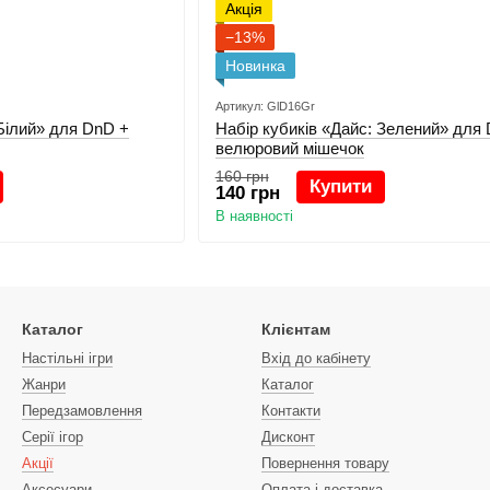
Акція
−13%
Новинка
Артикул: GlD16Gr
 Білий» для DnD +
Набір кубиків «Дайс: Зелений» для
велюровий мішечок
160 грн
Купити
140 грн
В наявності
Каталог
Клієнтам
Настільні ігри
Вхід до кабінету
Жанри
Каталог
Передзамовлення
Контакти
Серії ігор
Дисконт
Акції
Повернення товару
Аксесуари
Оплата і доставка