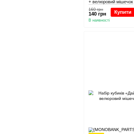
+ велюровий мішечок
160 грн
Купити
140 грн
В наявності