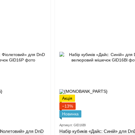
Акція
−13%
Новинка
Артикул: GlD16Bl
 Фіолетовий» для DnD
Набір кубиків «Дайс: Синій» для Dn