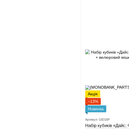
Акція
−13%
Новинка
Артикул: GlD16P
Набір кубиків «Дайс: