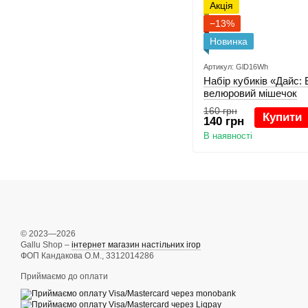
Акція
−13%
Новинка
Артикул: GlD16Wh
Набір кубиків «Дайс:
велюровий мішечок
160 грн
Купити
140 грн
В наявності
© 2023—2026
Gallu Shop –
інтернет магазин настільних ігор
ФОП Кандакова О.М., 3312014286
Приймаємо до оплати