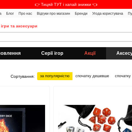
👉 Тицяй ТУТ і хапай знижки 👈
а
Блог
Про нас
Відгуки про магазин
Бренди
Угода користувача
Пу
 ігри та аксесуари
мовлення
Серії ігор
Акції
Аксес
за популярністю
спочатку дешевше
спочатку
Сортування: