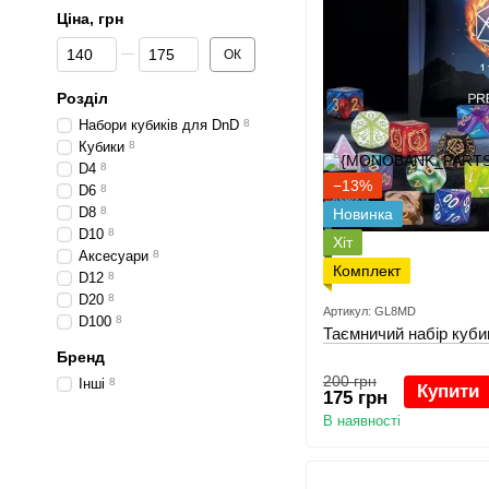
Ціна, грн
Від Ціна, грн
До Ціна, грн
ОК
Розділ
Набори кубиків для DnD
8
Кубики
8
D4
8
−13%
D6
8
D8
8
Новинка
D10
8
Хіт
Аксесуари
8
Комплект
D12
8
D20
8
Артикул: GL8MD
D100
8
Таємничий набір куби
Бренд
200 грн
Інші
8
Купити
175 грн
В наявності