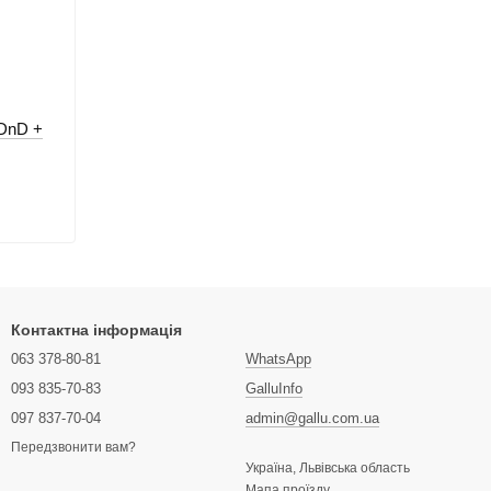
 DnD +
Контактна інформація
063 378-80-81
WhatsApp
093 835-70-83
GalluInfo
097 837-70-04
admin@gallu.com.ua
Передзвонити вам?
Україна, Львівська область
Мапа проїзду