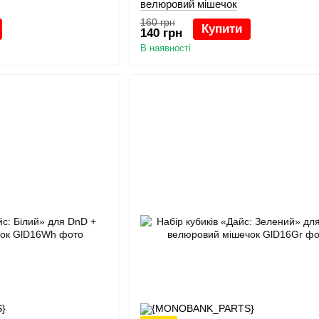
велюровий мішечок
160 грн
Купити
140 грн
В наявності