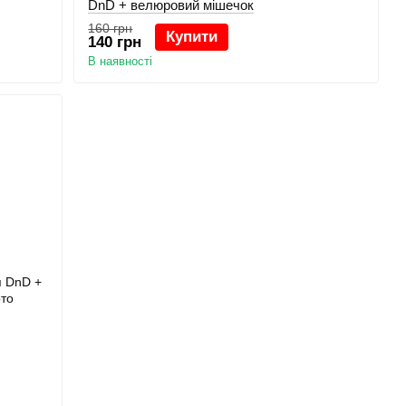
DnD + велюровий мішечок
160 грн
Купити
140 грн
В наявності