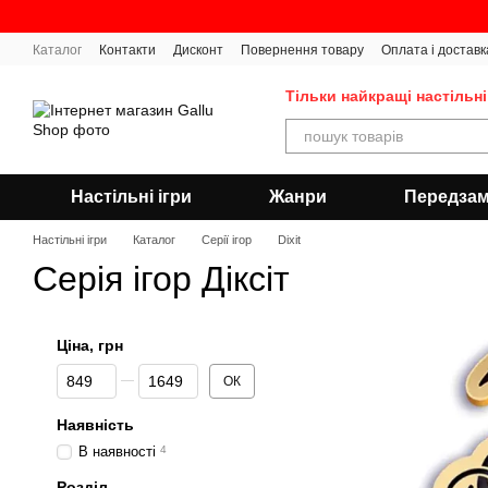
Перейти до основного контенту
Каталог
Контакти
Дисконт
Повернення товару
Оплата і доставк
Тільки найкращі настільні
Настільні ігри
Жанри
Передза
Настільні ігри
Каталог
Серії ігор
Dixit
Серія ігор Діксіт
Ціна, грн
Від Ціна, грн
До Ціна, грн
ОК
Наявність
В наявності
4
Розділ