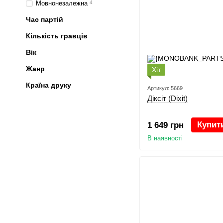
Мовнонезалежна
4
Час партій
Кількість гравців
Вік
Жанр
Хіт
Країна друку
Артикул: 5669
Діксіт (Dixit)
Купит
1 649 грн
В наявності