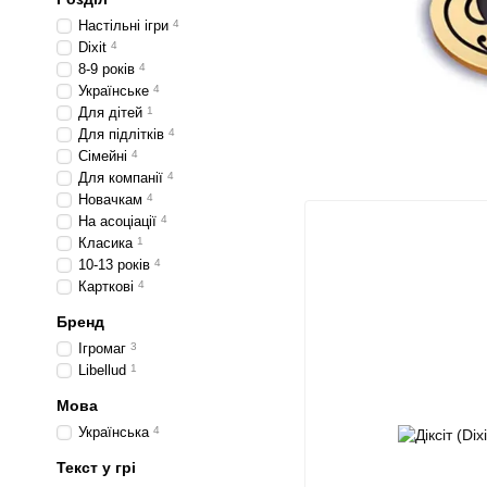
Настільні ігри
4
Dixit
4
8-9 років
4
Українське
4
Для дітей
1
Для підлітків
4
Сімейні
4
Для компанії
4
Новачкам
4
На асоціації
4
Класика
1
10-13 років
4
Карткові
4
Бренд
Ігромаг
3
Libellud
1
Мова
Українська
4
Текст у грі