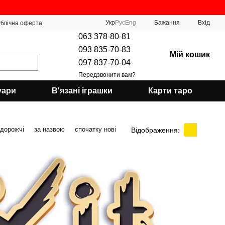
Укр
Рус
Eng
Бажання
Вхід
блічна оферта
063 378-80-81
093 835-70-83
Мій кошик
097 837-70-04
Передзвонити вам?
уари
В'язані іграшки
Карти таро
 дорожчі
за назвою
спочатку нові
Відображення: