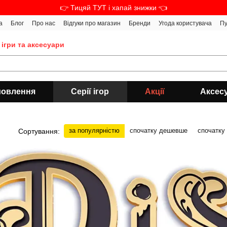
👉 Тицяй ТУТ і хапай знижки 👈
а
Блог
Про нас
Відгуки про магазин
Бренди
Угода користувача
Пу
 ігри та аксесуари
мовлення
Серії ігор
Акції
Аксес
за популярністю
спочатку дешевше
спочатку
Сортування: