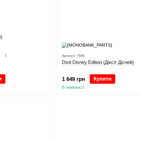
1
Артикул: 7598
Dixit Disney Edition (Діксіт Дісней)
и
Купити
1 649 грн
В наявності