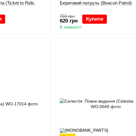
а (Ticket to Ride.
Береговий патруль (Beacon Patrol)
750 грн
и
Купити
620 грн
В наявності