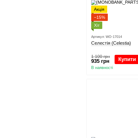
Акція
−15%
Хіт
Артикул: WO-17014
Селестія (Celestia)
1 100 грн
Купити
935 грн
В наявності