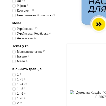
Хіт
48
Уцінка
2
Комплект
10
Безкоштовно Укрпоштою
6
Мова
Українська
143
Українська, Російська
4
Англійська
12
Текст у грі
Мовнонезалежна
93
Багато
9
Мало
57
Кількість гравців
1
4
1 - 3
1
1 - 4
10
1 - 5
2
1 - 6
4
1 - 8
1
2
18