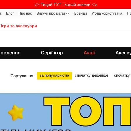
👉 Тицяй ТУТ і хапай знижки 👈
а
Блог
Про нас
Відгуки про магазин
Бренди
Угода користувача
Пу
 ігри та аксесуари
мовлення
Серії ігор
Акції
Аксес
за популярністю
спочатку дешевше
спочатку
Сортування: