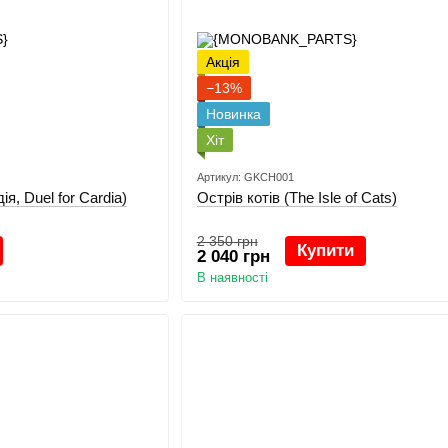
Акція
−13%
Новинка
Хіт
Артикул: GKCH001
я, Duel for Cardia)
Острів котів (The Isle of Cats)
2 350 грн
Купити
2 040 грн
В наявності