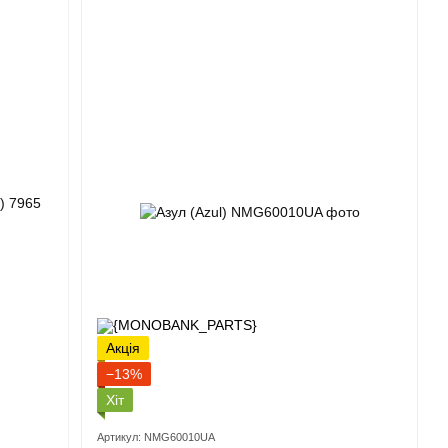
Акція
−13%
Хіт
Артикул: NMG60010UA