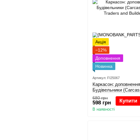
Акція
−12%
Доповнення
Новинка
Артикул: FI25067
Каркасон: доповнення 
Будівельники (Carcas
Traders and Builders)
680 грн
Купити
598 грн
В наявності