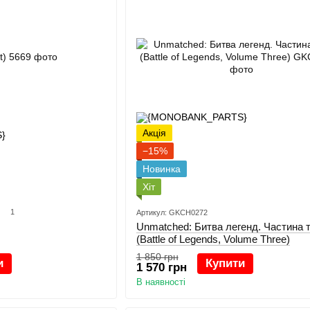
Акція
−15%
Новинка
Хіт
1
Артикул: GKCH0272
Unmatched: Битва легенд. Частина 
(Battle of Legends, Volume Three)
1 850 грн
и
Купити
1 570 грн
В наявності