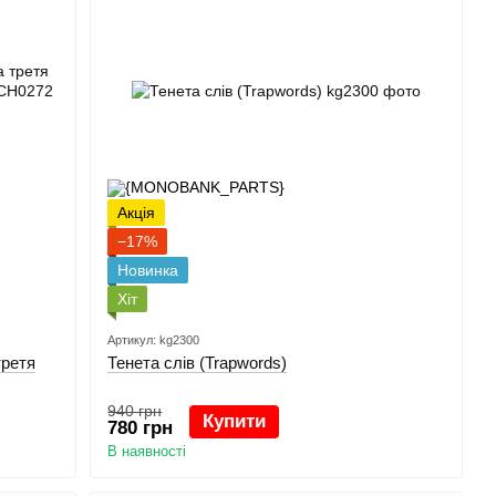
Акція
−17%
Новинка
Хіт
Артикул: kg2300
третя
Тенета слів (Trapwords)
940 грн
Купити
780 грн
В наявності