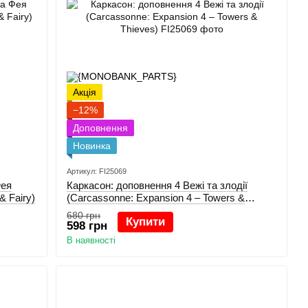
Акція
−12%
Доповнення
Новинка
Артикул: FI25069
Фея
Каркасон: доповнення 4 Вежі та злодії
& Fairy)
(Carcassonne: Expansion 4 – Towers &
Thieves)
680 грн
Купити
598 грн
В наявності