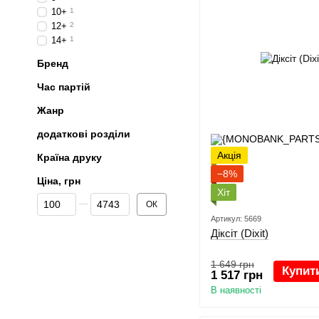
10+
1
12+
2
14+
1
Бренд
Час партій
Жанр
додаткові розділи
Акція
Країна друку
−8%
Ціна, грн
Хіт
Від Ціна, грн
До Ціна, грн
ОК
Артикул: 5669
Діксіт (Dixit)
1 649 грн
Купит
1 517 грн
В наявності