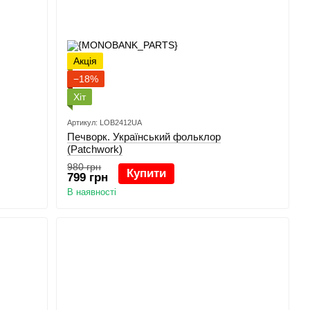
Акція
−18%
Хіт
Артикул: LOB2412UA
Печворк. Український фольклор
(Patchwork)
980 грн
Купити
799 грн
В наявності