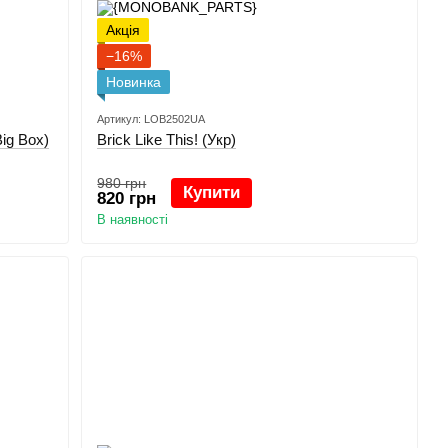
Акція
−16%
Новинка
Артикул: LOB2502UA
ig Box)
Brick Like This! (Укр)
980 грн
Купити
820 грн
В наявності