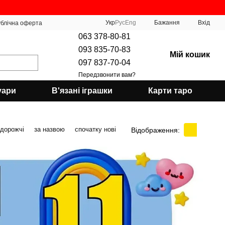
Укр
Рус
Eng
Бажання
Вхід
блічна оферта
063 378-80-81
093 835-70-83
Мій кошик
097 837-70-04
Передзвонити вам?
уари
В'язані іграшки
Карти таро
 дорожчі
за назвою
спочатку нові
Відображення: