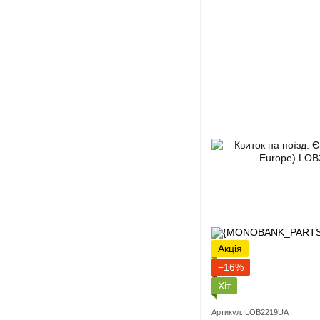
Акція
−16%
Хіт
Артикул: LOB2219UA