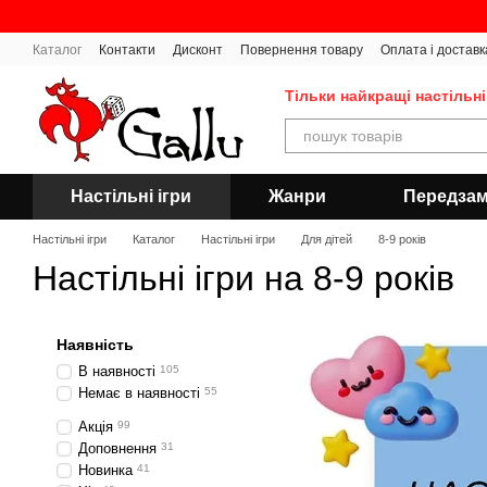
Перейти до основного контенту
Каталог
Контакти
Дисконт
Повернення товару
Оплата і доставк
Тільки найкращі настільні
Настільні ігри
Жанри
Передза
Настільні ігри
Каталог
Настільні ігри
Для дітей
8-9 років
Настільні ігри на 8-9 років
Наявність
В наявності
105
Немає в наявності
55
Акція
99
Доповнення
31
Новинка
41