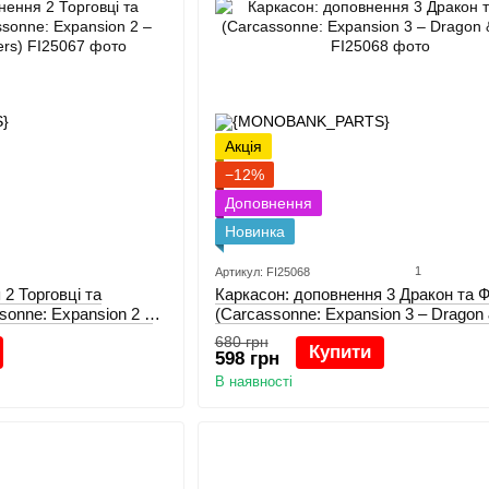
Акція
−12%
Доповнення
Новинка
1
Артикул: FI25068
2 Торговці та
Каркасон: доповнення 3 Дракон та 
sonne: Expansion 2 –
(Carcassonne: Expansion 3 – Dragon 
680 грн
Купити
598 грн
В наявності