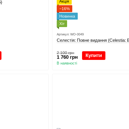
Акція
−16%
Новинка
Хіт
Артикул: WO-0049
Селестія: Повне видання (Celestia: B
2 100 грн
Купити
1 760 грн
В наявності