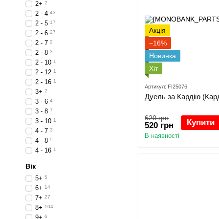
2+
2
2 - 4
43
2 - 5
17
Акція
2 - 6
27
2 - 7
2
−16%
2 - 8
3
Новинка
2 - 10
1
Хіт
2 - 12
1
2 - 16
1
Артикул: FI25076
3+
2
Дуель за Кардію (Карді
3 - 6
4
3 - 8
7
620 грн
3 - 10
1
Купити
520 грн
4 - 7
3
В наявності
4 - 8
5
4 - 16
1
Вік
5+
5
6+
14
7+
27
8+
104
9+
6