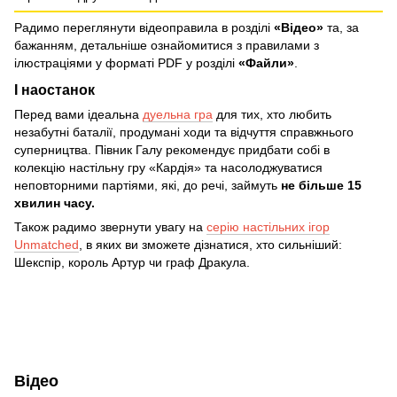
Радимо переглянути відеоправила в розділі
«Відео»
та, за
бажанням, детальніше ознайомитися з правилами з
ілюстраціями у форматі PDF у розділі
«Файли»
.
І наостанок
Перед вами ідеальна
дуельна гра
для тих, хто любить
незабутні баталії, продумані ходи та відчуття справжнього
суперництва. Півник Галу рекомендує придбати собі в
колекцію настільну гру «Кардія» та насолоджуватися
неповторними партіями, які, до речі, займуть
не більше 15
хвилин часу.
Також радимо звернути увагу на
серію настільних ігор
Unmatched
, в яких ви зможете дізнатися, хто сильніший:
Шекспір, король Артур чи граф Дракула.
Відео