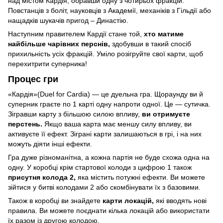
над містом Кардія, обравши одну з чотирьох фракцій:
Повстанців з боліт, науковців з Академії, механіків з Гільдії або
нащадків шукачів пригод – Династію.
Наступним правителем Кардії стане той,
хто матиме
найбільше чарівних перснів,
здобувши в такий спосіб
прихильність усіх фракцій. Уміло розігруйте свої карти, щоб
перехитрити суперника!
Процес гри
«Кардія»(Duel for Cardia) — це дуельна гра. Щораунду ви й
суперник граєте по 1 карті одну напроти одної. Це — сутичка.
Зігравши карту з більшою силою впливу,
ви отримуєте
перстень.
Якщо ваша карта має меншу силу впливу, ви
активуєте її ефект. Зіграні карти залишаються в грі, і на них
можуть діяти інші ефекти.
Гра дуже різноманітна, а кожна партія не буде схожа одна на
одну. У коробці крім стартової колоди з цифрою 1 також
присутня колода 2,
яка містить потужні ефекти. Ви можете
зійтися у битві колодами 2 або скомбінувати їх з базовими.
Також в коробці ви знайдете
карти локацій,
які вводять нові
правила. Ви можете поєднати кілька локацій або використати
їх разом із другою колодою.