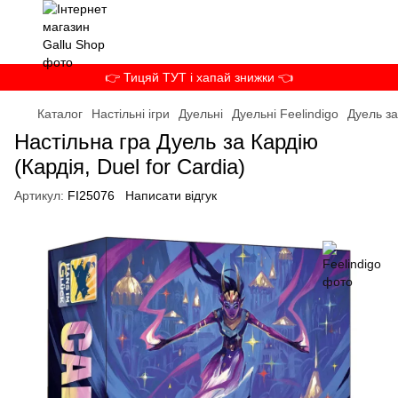
👉 Тицяй ТУТ і хапай знижки 👈
Каталог
Настільні ігри
Дуельні
Дуельні Feelindigo
Дуель за
Настільна гра Дуель за Кардію
(Кардія, Duel for Cardia)
Артикул:
FI25076
Написати відгук