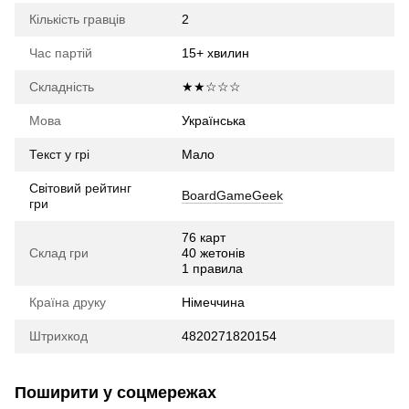
Кількість гравців
2
Час партій
15+ хвилин
Складність
★★☆☆☆
Мова
Українська
Текст у грі
Мало
Світовий рейтинг
BoardGameGeek
гри
76 карт
Склад гри
40 жетонів
1 правила
Країна друку
Німеччина
Штрихкод
4820271820154
Поширити у соцмережах