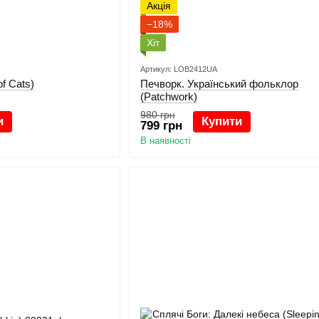
Акція
−18%
Хіт
Артикул: LOB2412UA
of Cats)
Печворк. Український фольклор
(Patchwork)
980 грн
и
Купити
799 грн
В наявності