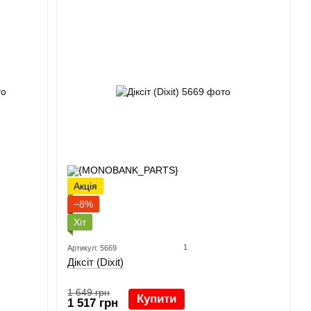
Акція
−8%
Хіт
1
Артикул: 5669
Діксіт (Dixit)
1 649 грн
Купити
1 517 грн