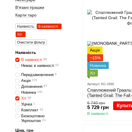
В'язані іграшки
Карти таро
Наявність:
В наявності
Хіт
Очистити фільтр
Акція
Наявність
−15%
В наявності
98
Новинка
Немає в наявності
62
Хіт
Передзамовлення
9
Акція
276
Артикул: KG-2690
Доповнення
87
Спаплюжений Грааль:
Новинка
100
(Tainted Grail: The Fall
Хіт
98
6 740 грн
Уцінка
1
Купит
5 729 грн
Комплект
33
В наявності
Безкоштовно
Укрпоштою
23
Ціна, грн