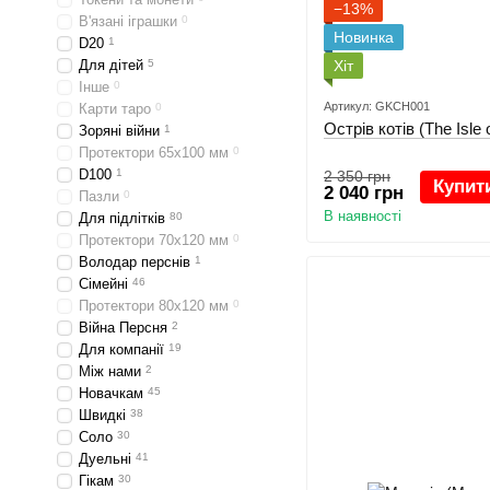
−13%
В'язані іграшки
0
Новинка
D20
1
Для дітей
5
Хіт
Інше
0
Артикул: GKCH001
Карти таро
0
Острів котів (The Isle 
Зоряні війни
1
Протектори 65x100 мм
0
D100
1
2 350 грн
Купит
2 040 грн
Пазли
0
В наявності
Для підлітків
80
Протектори 70x120 мм
0
Володар перснів
1
Сімейні
46
Протектори 80x120 мм
0
Війна Персня
2
Для компанії
19
Між нами
2
Новачкам
45
Швидкі
38
Соло
30
Дуельні
41
Гікам
30