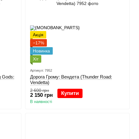
Акція
−17%
Новинка
Хіт
Артикул: 7952
g Gods:
Дорога Грому: Вендета (Thunder Road:
Vendetta)
2 600 грн
Купити
2 150 грн
В наявності