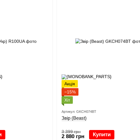
Акція
−15%
Хіт
Артикул: GKCH074BT
Звір (Beast)
3 399 грн
и
Купити
2 880 грн