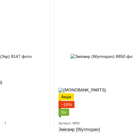
Акція
−16%
Хіт
1
Артикул: 8850
Змієвир (Wyrmspan)