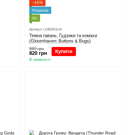
−16%
Новинка
Хіт
Артикул: LOB2501UA
Темна гавань. Ґудзики та комахи
(Gloomhaven: Buttons & Bugs)
980 грн
Купити
820 грн
В наявності