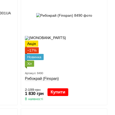
Акція
−17%
Новинка
Хіт
Артикул: 8490
Рибокрай (Finspan)
2 199 грн
Купити
1 830 грн
В наявності