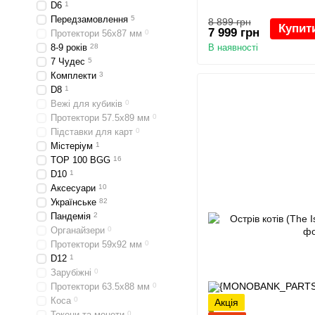
D6
1
Передзамовлення
5
8 899 грн
Купит
7 999 грн
Протектори 56x87 мм
0
8-9 років
28
В наявності
7 Чудес
5
Комплекти
3
D8
1
Вежі для кубиків
0
Протектори 57.5x89 мм
0
Підставки для карт
0
Містеріум
1
TOP 100 BGG
16
D10
1
Аксесуари
10
Українське
82
Пандемія
2
Органайзери
0
Протектори 59x92 мм
0
D12
1
Зарубіжні
0
Протектори 63.5x88 мм
0
Коса
0
Акція
Токени та монети
0