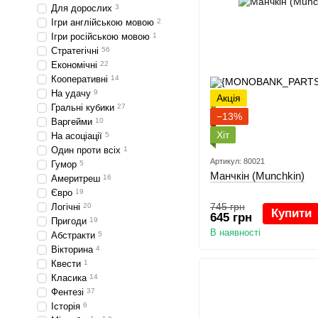
Для дорослих
3
Ігри англійською мовою
2
Ігри російською мовою
1
Стратегічні
56
Економічні
22
Кооперативні
14
На удачу
9
Акція
Гральні кубики
27
−13%
Варгейми
10
Хіт
На асоціації
5
Один проти всіх
1
Артикул: 80021
Гумор
5
Манчкін (Munchkin)
Америтреш
16
Євро
19
745 грн
Логічні
20
Купити
645 грн
Пригоди
19
В наявності
Абстракти
5
Вікторина
4
Квести
1
Класика
14
Фентезі
37
Історія
6