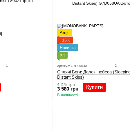
Акція
−16%
Новинка
Хіт
1
2
Артикул: G7D058UA
Сплячі Боги: Далекі небеса (Sleepin
Distant Skies)
4 275 грн
Купити
3 580 грн
В наявності