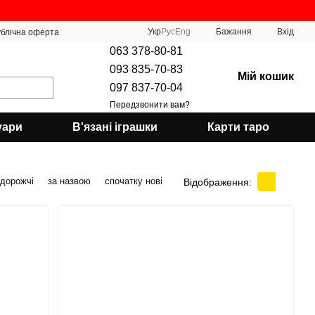
Укр
Рус
Eng
Бажання
Вхід
блічна оферта
063 378-80-81
093 835-70-83
Мій кошик
097 837-70-04
Передзвонити вам?
уари
В'язані іграшки
Карти таро
 дорожчі
за назвою
спочатку нові
Відображення: