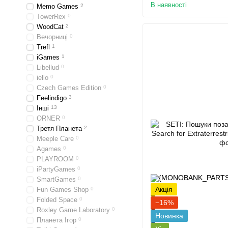
В наявності
Memo Games
2
TowerRex
0
WoodCat
2
Вечорниці
0
Trefl
1
iGames
1
Libellud
0
iello
0
Czech Games Edition
0
Feelindigo
3
Інші
13
ORNER
0
Третя Планета
2
Meeple Care
0
Agames
0
PLAYROOM
0
iPartyGames
0
SmartGames
0
Акція
Fun Games Shop
0
Folded Space
0
−16%
Roxley Game Laboratory
0
Новинка
Планета Ігор
0