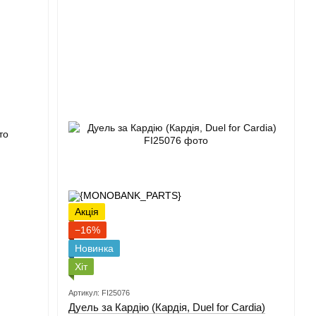
Акція
−16%
Новинка
Хіт
Артикул: FI25076
Дуель за Кардію (Кардія, Duel for Cardia)