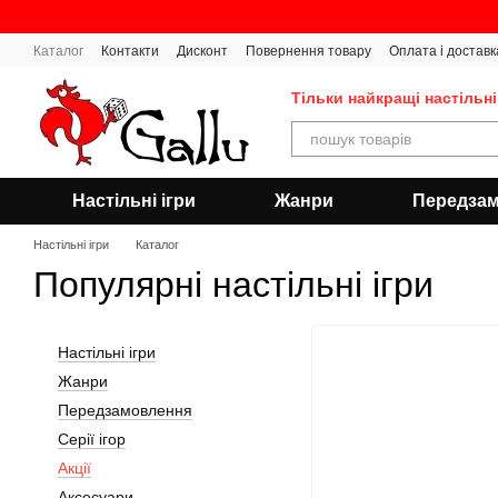
Перейти до основного контенту
Каталог
Контакти
Дисконт
Повернення товару
Оплата і доставк
Тільки найкращі настільні
Настільні ігри
Жанри
Передза
Настільні ігри
Каталог
Популярні настільні ігри
Настільні ігри
Жанри
Передзамовлення
Серії ігор
Акції
Аксесуари