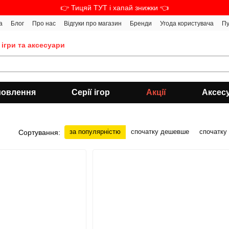
👉 Тицяй ТУТ і хапай знижки 👈
а
Блог
Про нас
Відгуки про магазин
Бренди
Угода користувача
Пу
 ігри та аксесуари
мовлення
Серії ігор
Акції
Аксес
за популярністю
спочатку дешевше
спочатку
Сортування: