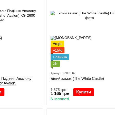
Акція
−15%
Новинка
Хіт
Артикул: BZ001UA
 Падіння Авалону
Білий замок (The White Castle)
 of Avalon)
1 375 грн
и
Купити
1 165 грн
В наявності