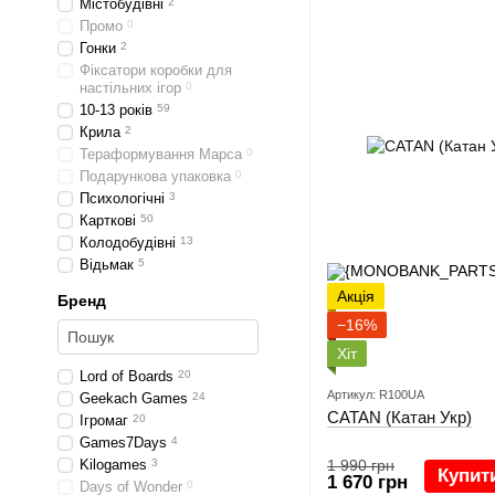
Містобудівні
2
Промо
0
Гонки
2
Фіксатори коробки для
настільних ігор
0
10-13 років
59
Крила
2
Тераформування Марса
0
Подарункова упаковка
0
Психологічні
3
Карткові
50
Колодобудівні
13
Відьмак
5
Акція
Бренд
−16%
Хіт
Lord of Boards
20
Артикул: R100UA
Geekach Games
24
CATAN (Катан Укр)
Ігромаг
20
Games7Days
4
Kilogames
3
1 990 грн
Купит
1 670 грн
Days of Wonder
0