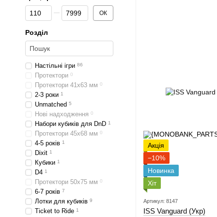
Від Ціна, грн
До Ціна, грн
ОК
Розділ
Настільні ігри
86
Протектори
0
Протектори 41x63 мм
0
2-3 роки
1
Unmatched
5
Нові надходження
0
Набори кубиків для DnD
1
Протектори 45x68 мм
0
4-5 років
1
Акція
Dixit
1
−10%
Кубики
1
Новинка
D4
1
Протектори 50x75 мм
0
Хіт
6-7 років
7
Лотки для кубиків
9
Артикул: 8147
ISS Vanguard (Укр)
Ticket to Ride
1