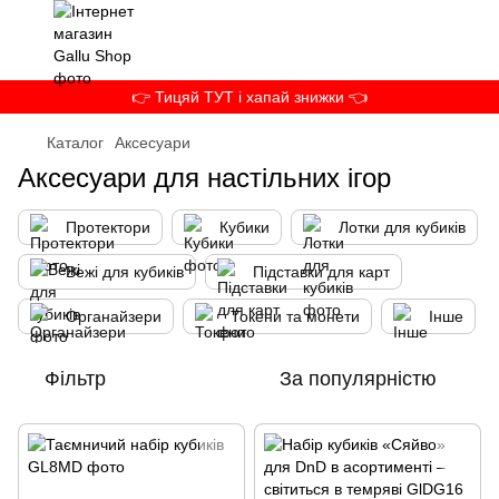
👉 Тицяй ТУТ і хапай знижки 👈
Каталог
Аксесуари
Аксесуари для настільних ігор
Протектори
Кубики
Лотки для кубиків
Вежі для кубиків
Підставки для карт
Органайзери
Токени та монети
Інше
Фільтр
За популярністю