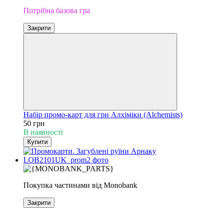
Потрібна базова гра
Закрити
Набір промо-карт для гри Алхіміки (Alchemists)
50 грн
В наявності
Купити
Покупка частинами від Monobank
Закрити
Доповнення