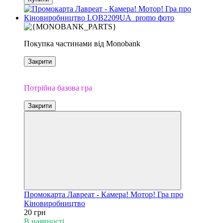
Покупка частинами від Monobank
Закрити
Доповнення
Потрібна базова гра
Закрити
Промокарта Лавреат - Камера! Мотор! Гра про
Кіновиробництво
20 грн
В наявності