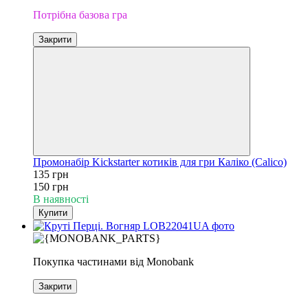
Потрібна базова гра
Закрити
Промонабір Kickstarter котиків для гри Каліко (Calico)
135 грн
150 грн
В наявності
Купити
Покупка частинами від Monobank
Закрити
Доповнення