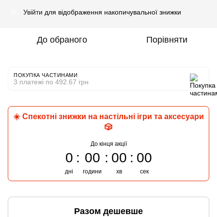
Увійти
для відображення накопичувальної знижки
%
До обраного
Порівняти
ПОКУПКА ЧАСТИНАМИ
3 платежі по 492.67 грн
☀️ Спекотні знижки на настільні ігри та аксесуари
🎲
До кінця акції
0
00
00
00
дні
години
хв
сек
Разом дешевше