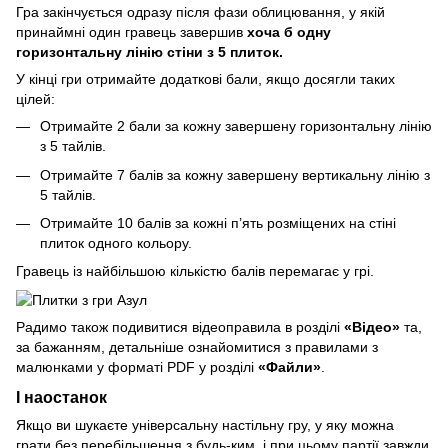
Гра закінчується одразу після фази облицювання, у якій
принаймні один гравець завершив
хоча б одну
горизонтальну лінію стіни з 5 плиток.
У кінці гри отримайте додаткові бали, якщо досягли таких
цілей:
Отримайте 2 бали за кожну завершену горизонтальну лінію
з 5 тайлів.
Отримайте 7 балів за кожну завершену вертикальну лінію з
5 тайлів.
Отримайте 10 балів за кожні п’ять розміщених на стіні
плиток одного кольору.
Гравець із найбільшою кількістю балів перемагає у грі.
Радимо також подивитися відеоправила в розділі
«Відео»
та,
за бажанням, детальніше ознайомитися з правилами з
малюнками у форматі PDF у розділі
«Файли»
.
І наостанок
Якщо ви шукаєте універсальну настільну гру, у яку можна
грати без перебільшення з будь-ким, і при цьому партії завжди