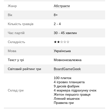
Жанр
Абстракти
Вік
8+
Кількість гравців
2 - 4
Час партій
30 - 45 хвилин
Складність
★★☆☆☆
Мова
Українська
Текст у грі
Мовнонезалежна
Світовий рейтинг гри
BoardGameGeek
100 плиток
4 ігрових планшета
9 дисків фабрик
Склад гри
4 маркера підрахунку очок
Жетон першого гравця
Лляний мішечок
Правила гри