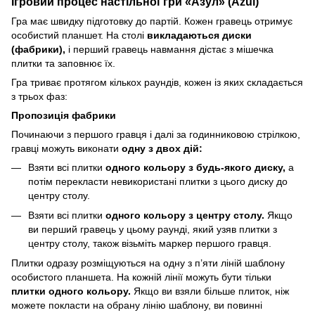
Ігровий процес настільної гри «Азул» (Azul)
Гра має швидку підготовку до партій. Кожен гравець отримує
особистий планшет. На столі
викладаються диски
(фабрики),
і перший гравець навмання дістає з мішечка
плитки та заповнює їх.
Гра триває протягом кількох раундів, кожен із яких складається
з трьох фаз:
Пропозиція фабрики
Починаючи з першого гравця і далі за годинниковою стрілкою,
гравці можуть виконати
одну з двох дій:
Взяти всі плитки
одного кольору
з будь-якого диску,
а
потім перекласти невикористані плитки з цього диску до
центру столу.
Взяти всі плитки
одного кольору з центру столу.
Якщо
ви перший гравець у цьому раунді, який узяв плитки з
центру столу, також візьміть маркер першого гравця.
Плитки одразу розміщуються на одну з п’яти ліній шаблону
особистого планшета. На кожній лінії можуть бути тільки
плитки одного кольору.
Якщо ви взяли більше плиток, ніж
можете покласти на обрану лінію шаблону, ви повинні