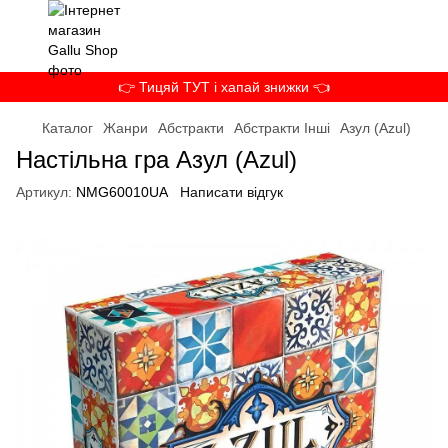
👉 Тицяй ТУТ і хапай знижки 👈
Каталог
Жанри
Абстракти
Абстракти Інші
Азул (Azul)
Настільна гра Азул (Azul)
Артикул:
NMG60010UA
Написати відгук