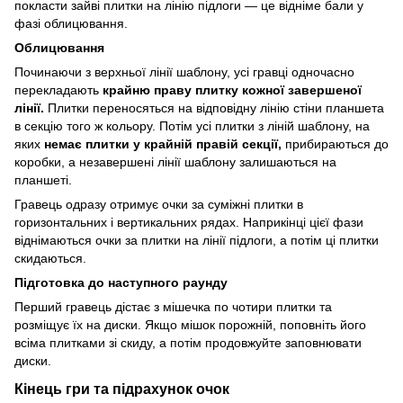
покласти зайві плитки на лінію підлоги — це відніме бали у
фазі облицювання.
Облицювання
Починаючи з верхньої лінії шаблону, усі гравці одночасно
перекладають
крайню праву плитку кожної завершеної
лінії.
Плитки переносяться на відповідну лінію стіни планшета
в секцію того ж кольору. Потім усі плитки з ліній шаблону, на
яких
немає плитки у крайній правій секції,
прибираються до
коробки, а незавершені лінії шаблону залишаються на
планшеті.
Гравець одразу отримує очки за суміжні плитки в
горизонтальних і вертикальних рядах. Наприкінці цієї фази
віднімаються очки за плитки на лінії підлоги, а потім ці плитки
скидаються.
Підготовка до наступного раунду
Перший гравець дістає з мішечка по чотири плитки та
розміщує їх на диски. Якщо мішок порожній, поповніть його
всіма плитками зі скиду, а потім продовжуйте заповнювати
диски.
Кінець гри та підрахунок очок