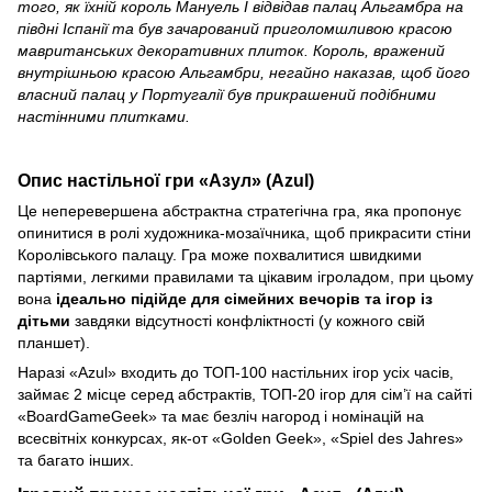
того, як їхній король Мануель І відвідав палац Альгамбра на
півдні Іспанії та був зачарований приголомшливою красою
мавританських декоративних плиток. Король, вражений
внутрішньою красою Альгамбри, негайно наказав, щоб його
власний палац у Португалії був прикрашений подібними
настінними плитками.
Опис настільної гри «Азул» (Azul)
Це неперевершена абстрактна стратегічна гра, яка пропонує
опинитися в ролі художника-мозаїчника, щоб прикрасити стіни
Королівського палацу. Гра може похвалитися швидкими
партіями, легкими правилами та цікавим ігроладом, при цьому
вона
ідеально підійде для сімейних вечорів та ігор із
дітьми
завдяки відсутності конфліктності (у кожного свій
планшет).
Наразі «Azul» входить до ТОП-100 настільних ігор усіх часів,
займає 2 місце серед абстрактів, ТОП-20 ігор для сім’ї на сайті
«BoardGameGeek» та має безліч нагород і номінацій на
всесвітніх конкурсах, як-от «Golden Geek», «Spiel des Jahres»
та багато інших.