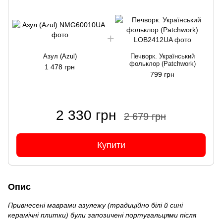
Азул (Azul)
Печворк. Український
фольклор (Patchwork)
1 478 грн
799 грн
2 330 грн
2 679 грн
Купити
Опис
Привнесені маврами азулежу (традиційно білі й сині
керамічні плитки) були запозичені португальцями після