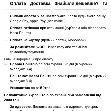
Оплата
Доставка
Знайшли дешевше?
Гар
Онлайн оплата Visa, MasterCard.
Карта будь-якого банку,
Google Pay, Apple Pay (без комісії).
Оплата готівкою
при отриманні (кур'єром або післяплата
Нова Пошта)
Оплата на картку
(прямий платіж, Monobank)
За реквізітами ФОП.
Через касу або термінал
самообслуговування
Більше інформації про оплату
Новою Поштою
по всій Україні 1-2 дні (в окремих
випадках 3-4)
Поштомат Нової Пошти
по всій Україні 1-2 дні (в окремих
випадках 3-4)
Укрпоштою
по всій Україні.
Безкоштовно Укрпоштою по Україні при замовленні від
2000 грн
За адресою.
Доставка за вказаною адресою кур'єром