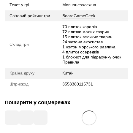
Текст у грі
Мовнонезалежна
Світовий рейтинг гри
BoardGameGeek
70 плиток коралів
72 плитки малих тварин
15 плиток великих тварин
24 жетони екосистем
Склад гри
1 жетон морського равлика
4 плитки осередків
1 блокнот для підрахунку очок
Правила
Країна друку
Китай
Штрихкод
3558380115731
Поширити у соцмережах