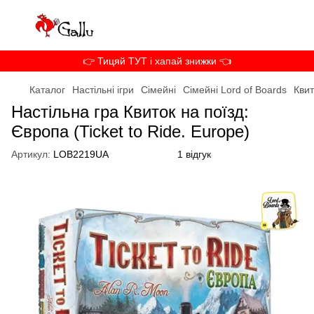
👉 Тицяй ТУТ і хапай знижки 👈
Каталог
Настільні ігри
Сімейні
Сімейні Lord of Boards
Квит
Настільна гра Квиток на поїзд:
Європа (Ticket to Ride. Europe)
Артикул:
LOB2219UA
1 відгук