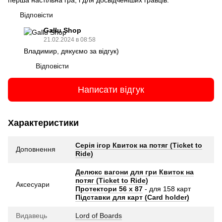
перша настільна гра, і для досвідченіших гравців.
Відповісти
Gallu Shop
21.02.2024 в 08:58
Владимир, дякуємо за відгук)
Відповісти
Написати відгук
Характеристики
Серія ігор Квиток на потяг (Ticket to
Доповнення
Ride)
Делюкс вагони для гри Квиток на
потяг (Ticket to Ride)
Аксесуари
Протектори 56 x 87
- для 158 карт
Підставки для карт (Card holder)
Видавець
Lord of Boards