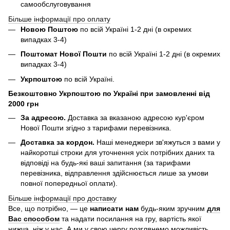
самообслуговування
Більше інформації про оплату
Новою Поштою
по всій Україні 1-2 дні (в окремих
випадках 3-4)
Поштомат Нової Пошти
по всій Україні 1-2 дні (в окремих
випадках 3-4)
Укрпоштою
по всій Україні.
Безкоштовно Укрпоштою по Україні при замовленні від
2000 грн
За адресою.
Доставка за вказаною адресою кур'єром
Нової Пошти згідно з тарифами перевізника.
Доставка за кордон.
Наші менеджери зв'яжуться з вами у
найкоротші строки для уточнення усіх потрібних даних та
відповіді на будь-які ваші запитання (за тарифами
перевізника, відправлення здійснюється лише за умови
повної попередньої оплати).
Більше інформації про доставку
Все, що потрібно, — це
написати нам
будь-яким зручним
для
Вас способом
та надати посилання на гру, вартість якої
нижча, ніж у нас. А ми у свою чергу розглянемо можливість