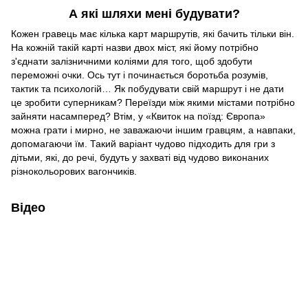
А які шляхи мені будувати?
Кожен гравець має кілька карт маршрутів, які бачить тільки він.
На кожній такій карті назви двох міст, які йому потрібно
з'єднати залізничними коліями для того, щоб здобути
переможні очки. Ось тут і починається боротьба розумів,
тактик та психологій… Як побудувати свій маршрут і не дати
це зробити суперникам? Переїзди між якими містами потрібно
зайняти насамперед? Втім, у «Квиток на поїзд: Європа»
можна грати і мирно, не заважаючи іншим гравцям, а навпаки,
допомагаючи їм. Такий варіант чудово підходить для гри з
дітьми, які, до речі, будуть у захваті від чудово виконаних
різнокольорових вагончиків.
Відео