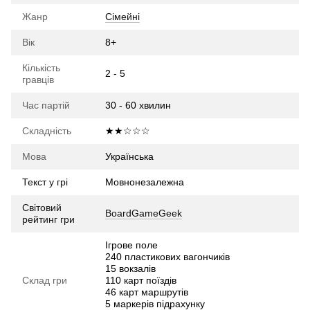
Жанр
Сімейні
Вік
8+
Кількість
2 - 5
гравців
Час партій
30 - 60 хвилин
Складність
★★☆☆☆
Мова
Українська
Текст у грі
Мовнонезалежна
Світовий
BoardGameGeek
рейтинг гри
Ігрове поле
240 пластикових вагончиків
15 вокзалів
Склад гри
110 карт поїздів
46 карт маршрутів
5 маркерів підрахунку