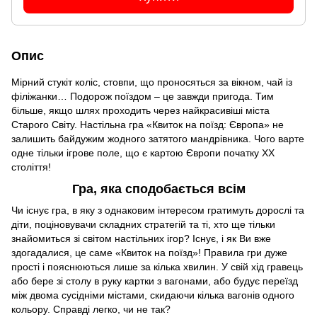
Опис
Мірний стукіт коліс, стовпи, що проносяться за вікном, чай із
філіжанки… Подорож поїздом – це завжди пригода. Тим
більше, якщо шлях проходить через найкрасивіші міста
Старого Світу. Настільна гра «Квиток на поїзд: Європа» не
залишить байдужим жодного затятого мандрівника. Чого варте
одне тільки ігрове поле, що є картою Європи початку XX
століття!
Гра, яка сподобається всім
Чи існує гра, в яку з однаковим інтересом гратимуть дорослі та
діти, поціновувачи складних стратегій та ті, хто ще тільки
знайомиться зі світом настільних ігор? Існує, і як Ви вже
здогадалися, це саме «Квиток на поїзд»! Правила гри дуже
прості і пояснюються лише за кілька хвилин. У свій хід гравець
або бере зі столу в руку картки з вагонами, або будує переїзд
між двома сусідніми містами, скидаючи кілька вагонів одного
кольору. Справді легко, чи не так?