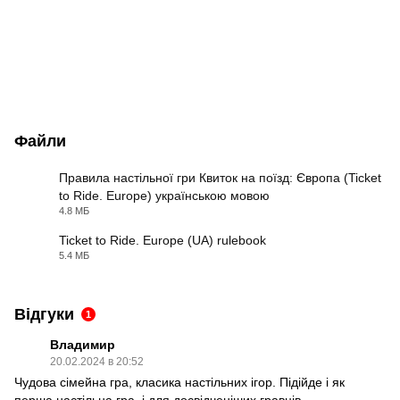
Файли
Правила настільної гри Квиток на поїзд: Європа (Ticket
to Ride. Europe) українською мовою
PDF
4.8 МБ
Ticket to Ride. Europe (UA) rulebook
5.4 МБ
PDF
Відгуки
1
Владимир
20.02.2024 в 20:52
Чудова сімейна гра, класика настільних ігор. Підійде і як