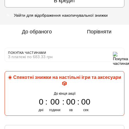
В кредит
Увійти
для відображення накопичувальної знижки
%
До обраного
Порівняти
ПОКУПКА ЧАСТИНАМИ
3 платежі по 683.33 грн
☀️ Спекотні знижки на настільні ігри та аксесуари
🎲
До кінця акції
0
00
00
00
дні
години
хв
сек