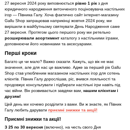
27 вересня 2024 року виповнюється
рівно 1 рік
з дня
юридичного народження витонченого поціновувача настільних
ігор — Півника Галу. Хоча фактично сайт інтернет-магазину
Gallu Shop запрацював наприкінці жовтня 2024 року, ми
вирішили в майбутньому святкувати День Народження саме
27 вересня. Протягом цього першого року ми ретельно
розширювали асортимент
каталогу з настільними іграми,
доповнюючи його новинками та аксесуарами.
Перші кроки
Багато це чи мало? Важко сказати. Кажуть, що вік не має
значення, але для нас це важливо. Адже за перший рік Gallu
Shop став улюбленим магазином настільних ігор для сотень
клієнтів. Півник Галу дорослішав, ріс, вчився лояльності та
продовжує консультувати і підбирати настільні ігри навіть під
час війни. Він розвивається завдяки вам,
нашим клієнтам і
друзям!
Цей день ми хочемо розділити з вами. Ви ж знаєте, як Півник
Галу любить дарувати
приємні знижки та акції!
Приємні знижки та акції!
З 25 по 30 вересня
(включно), на честь свого Дня