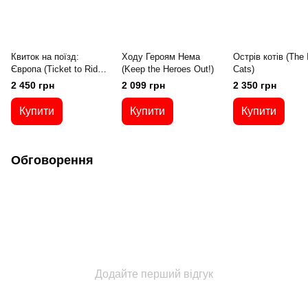
Квиток на поїзд:
Ходу Героям Нема
Острів котів (The I
Європа (Ticket to Ride.
(Keep the Heroes Out!)
Cats)
Europe)
2 450 грн
2 099 грн
2 350 грн
Купити
Купити
Купити
Обговорення
Додайте перший відгук