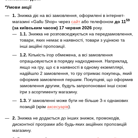
*Умови акції
1.
Знижка діє на всі замовлення, оформлені в інтернет-
59
магазині «Gallu Shop» через
сайт
або телефоном
до 11
(за київським часом) 17 червня 2026
року.
1.1.
Знижка не розповсюджується на передзамовлення,
товари, яких немає в наявності, товари з уцінкою та
інші акційні пропозиції.
1.2.
Кількість ігор обмежена, а всі замовлення
опрацьовуються в порядку надходження. Наприклад,
якщо на гру, що є в наявності в одному екземплярі,
надійшло 2 замовлення, то гру отримає покупець, який
оформив замовлення першим. Покупцеві, що оформив
замовлення другим, будуть запропоновані інші схожі
ігри з асортименту магазину.
1.3.
У замовленні може бути не більше 3-х однакових
позицій (крім
аксесуарів
).
2.
Знижка не додається до інших знижок, промокодів,
дисконтної програми або будь-яких акційних пропозицій
магазину.