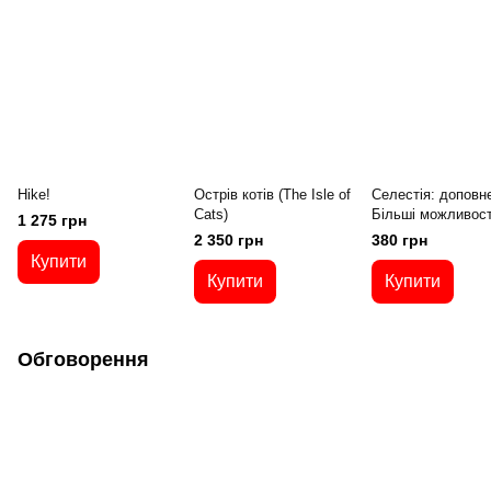
Hike!
Острів котів (The Isle of
Селестія: доповн
Cats)
Більші можливост
1 275 грн
2 350 грн
380 грн
Купити
Купити
Купити
Обговорення