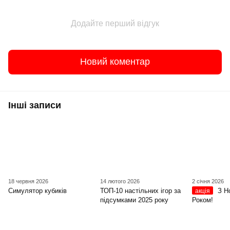
Додайте перший відгук
Новий коментар
Інші записи
18 червня 2026
14 лютого 2026
2 січня 2026
Симулятор кубиків
ТОП-10 настільних ігор за
З Н
акція
підсумками 2025 року
Роком!