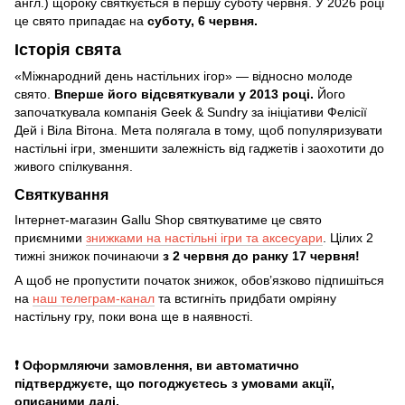
англ.) щороку святкується в першу суботу червня. У 2026 році
це свято припадає на
суботу, 6 червня.
Історія свята
«Міжнародний день настільних ігор» — відносно молоде
свято.
Вперше його відсвяткували у 2013 році.
Його
започаткувала компанія Geek & Sundry за ініціативи Фелісії
Дей і Віла Вітона. Мета полягала в тому, щоб популяризувати
настільні ігри, зменшити залежність від гаджетів і заохотити до
живого спілкування.
Святкування
Інтернет-магазин Gallu Shop святкуватиме це свято
приємними
знижками на настільні ігри та аксесуари
. Цілих 2
тижні знижок починаючи
з 2 червня до ранку 17 червня!
А щоб не пропустити початок знижок, обов’язково підпишіться
на
наш телеграм-канал
та встигніть придбати омріяну
настільну гру, поки вона ще в наявності.
❗ Оформляючи замовлення, ви автоматично
підтверджуєте, що погоджуєтесь з умовами акції,
описаними далі.