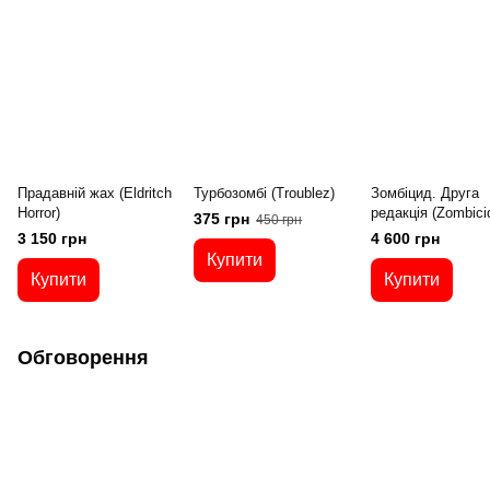
Прадавній жах (Eldritch
Турбозомбі (Troublez)
Зомбіцид. Друга
Horror)
редакція (Zombici
375 грн
450 грн
2nd Edition)
3 150 грн
4 600 грн
Купити
Купити
Купити
Обговорення