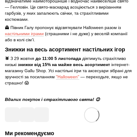
відзначатиме наймоторошніше і водночас найвеселіше свято
— Гелловін. Це свято-маскарад асоціюється з вирізанням
гарбузів, у яких запалюють свічки, та страхітливими
костюмами.
👻 Півник Галу пропонує відсвяткувати Halloween разом із
настільними іграми
(страшними і не дуже) у веселій компанії
або в колі сім’ї.
Знижки на весь асортимент настільних ігор
🕷️ З 29 жовтня
до 11:00 5 листопада
діятимуть страхітливо
низькі
знижки від 15% на майже весь асортимент
інтернет-
магазину Gallu Shop. Усі настільні ігри та аксесуари зібрані для
зручності за посиланням
"Halloween"
— переходьте, якщо не
страшно! 😱
Вдалих покупок і страхітливого свята! 😉
Ми рекомендуємо