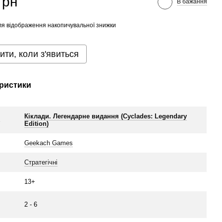
грн
В бажання
я відображення накопичувальної знижки
ити, коли з'явиться
ристики
Кіклади. Легендарне видання (Cyclades: Legendary
а
Edition)
Geekach Games
Стратегічні
13+
2 - 6