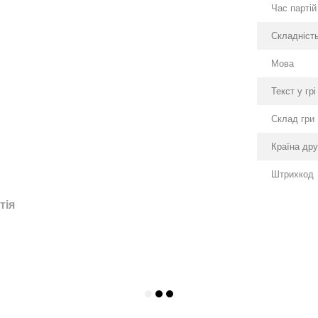
Час партій
Складніст
Мова
Текст у грі
Склад гри
Країна др
Штрихкод
тія