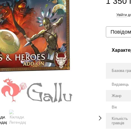
1 350 
Увійти
дл
%
Повідом
Характе
Базова гр
Видавець
Жанр
Вік
Кількість
гравців