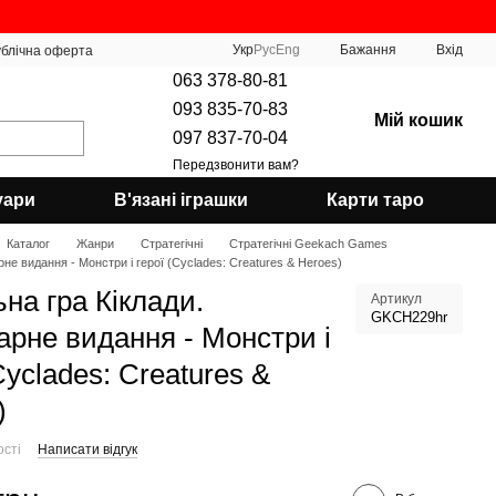
Укр
Рус
Eng
Бажання
Вхід
блічна оферта
063 378-80-81
093 835-70-83
Мій кошик
097 837-70-04
Передзвонити вам?
уари
В'язані іграшки
Карти таро
Каталог
Жанри
Стратегічні
Стратегічні Geekach Games
рне видання - Монстри і герої (Cyclades: Creatures & Heroes)
ьна гра Кіклади.
Артикул
GKCH229hr
арне видання - Монстри і
Cyclades: Creatures &
)
ості
Написати відгук