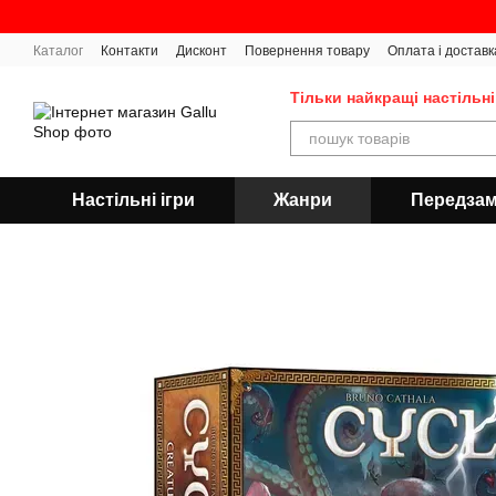
Перейти до основного контенту
Каталог
Контакти
Дисконт
Повернення товару
Оплата і доставк
Тільки найкращі настільні
Настільні ігри
Жанри
Передза