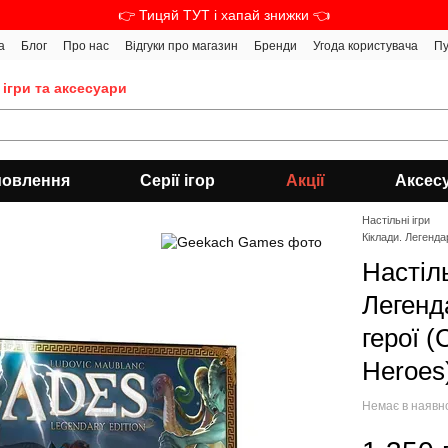
👉 Тицяй ТУТ і хапай знижки 👈
а
Блог
Про нас
Відгуки про магазин
Бренди
Угода користувача
Пу
 ігри та аксесуари
мовлення
Серії ігор
Акції
Аксес
Настільні ігри
Кіклади. Легенда
Настіл
Легенд
герої (
Heroes
Немає в наявн