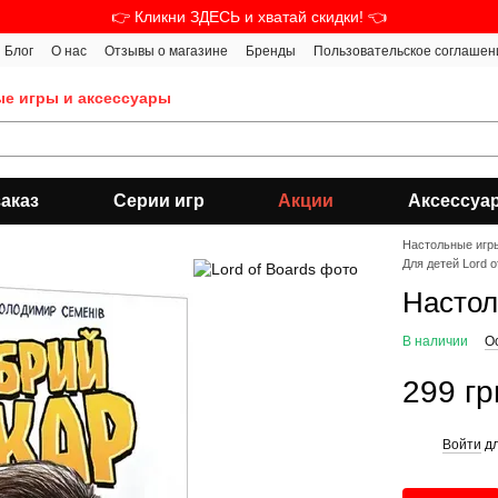
👉 Кликни ЗДЕСЬ и хватай скидки! 👈
Блог
О нас
Отзывы о магазине
Бренды
Пользовательское соглашен
ые игры и аксессуары
аказ
Серии игр
Акции
Аксессуа
Настольные игр
Для детей Lord o
Настол
В наличии
О
299 гр
Войти
дл
%