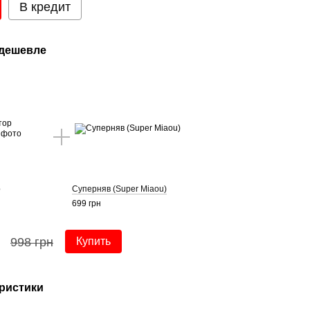
В кредит
 дешевле
р
Суперняв (Super Miaou)
699 грн
998 грн
Купить
ристики