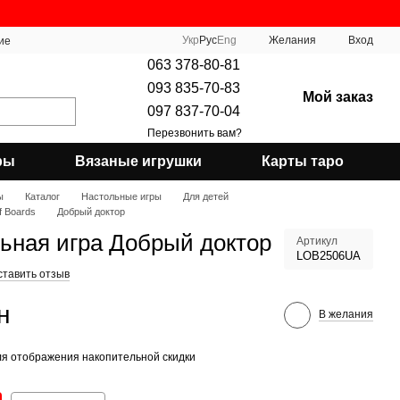
Укр
Рус
Eng
Желания
Вход
ие
063 378-80-81
093 835-70-83
Мой заказ
097 837-70-04
Перезвонить вам?
ры
Вязаные игрушки
Карты таро
ы
Каталог
Настольные игры
Для детей
f Boards
Добрый доктор
ьная игра Добрый доктор
Артикул
LOB2506UA
ставить отзыв
н
В желания
я отображения накопительной скидки