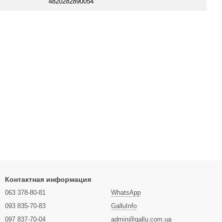
4820282890054
Контактная информация
063 378-80-81
WhatsApp
093 835-70-83
GalluInfo
097 837-70-04
admin@gallu.com.ua