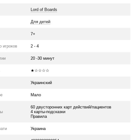
Lord of Boards
Для детей
7+
о игроков
2 - 4
тии
20 -30 минут
ь
★☆☆☆☆
Украинский
ре
Мало
60 двусторонних карт действий/пациентов
ры
4 карты-подсказки
Правила
чати
Украина