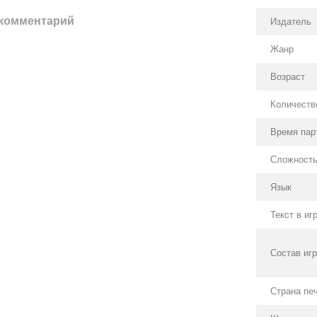
 комментарий
Издатель
Жанр
Возраст
Количеств
Время пар
Сложност
Язык
Текст в иг
Состав иг
Страна пе