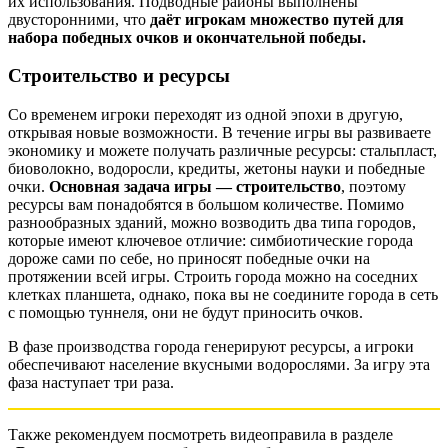
их использования. Подводные районы выполнены
двусторонними, что
даёт игрокам множество путей для
набора победных очков и окончательной победы.
Строительство и ресурсы
Со временем игроки переходят из одной эпохи в другую,
открывая новые возможности. В течение игры вы развиваете
экономику и можете получать различные ресурсы: стальпласт,
биоволокно, водоросли, кредиты, жетоны науки и победные
очки.
Основная задача игры — строительство
, поэтому
ресурсы вам понадобятся в большом количестве. Помимо
разнообразных зданий, можно возводить два типа городов,
которые имеют ключевое отличие: симбиотические города
дороже сами по себе, но приносят победные очки на
протяжении всей игры. Строить города можно на соседних
клетках планшета, однако, пока вы не соедините города в сеть
с помощью туннеля, они не будут приносить очков.
В фазе производства города генерируют ресурсы, а игроки
обеспечивают население вкусными водорослями. За игру эта
фаза наступает три раза.
Также рекомендуем посмотреть видеоправила в разделе