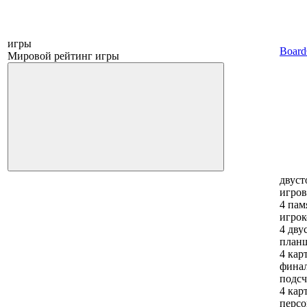
игры
Boar
Мировой рейтинг игры
двуст
игров
4 пам
игрок
4 дву
планш
4 кар
фина
подсч
4 кар
перс