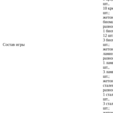
шт.,
10 кр
шт.;
жето
биом
разно
1 био
12 шт.
3 био
Состав игры
шт.;
жето
лами
разно
1 лам
шт.,
3 лам
шт.;
жето
стале
разно
1 ста
шт.,
3 ста
шт.;
жето