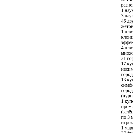
разно
1 нау
3 нау
46 дв
жетон
1 пли
клон
эффек
4 пли
множ
31 го
17 ку
неси
город
13 ку
симб
город
(пурп
1 куп
пром
(зелё
по 3 
игрок
1 мар