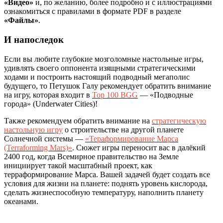
«Видео»
и, по желанию, более подробно и с иллюстрациями
ознакомиться с правилами в формате PDF в разделе
«Файлы»
.
И напоследок
Если вы любите глубокие мозголомные настольные игры,
удивлять своего оппонента изящными стратегическими
ходами и построить настоящий подводный мегаполис
будущего, то Петушок Галу рекомендует обратить внимание
на игру, которая входит в
Top 100 BGG
— «Подводные
города» (Underwater Cities)!
Также рекомендуем обратить внимание на
стратегическую
настольную игру
о строительстве на другой планете
Солнечной системы —
«Тераформирование Марса
(Terraforming Mars)»
. Сюжет игры переносит вас в далёкий
2400 год, когда Всемирное правительство на Земле
инициирует такой масштабный проект, как
терраформирование Марса. Вашей задачей будет создать все
условия для жизни на планете: поднять уровень кислорода,
сделать жизнеспособную температуру, наполнить планету
океанами.