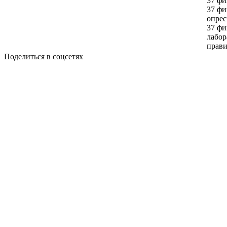
37 фи
37 ф
опрес
37 ф
лабор
прави
Поделиться в соцсетях