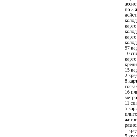
ассис
по 3 
дейст
колод
карто
колод
карто
колод
57 ка
10 сп
карто
креди
15 ка
2 кре
8 кар
госза
16 пл
метро
11 си
5 кор
плито
жетон
разно
1 кре
5 кре