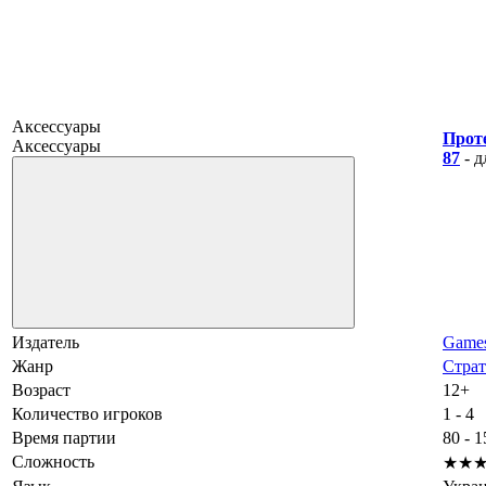
Аксессуары
Прот
Аксессуары
87
- д
Издатель
Game
Жанр
Страт
Возраст
12+
Количество игроков
1 - 4
Время партии
80 - 
Сложность
★★