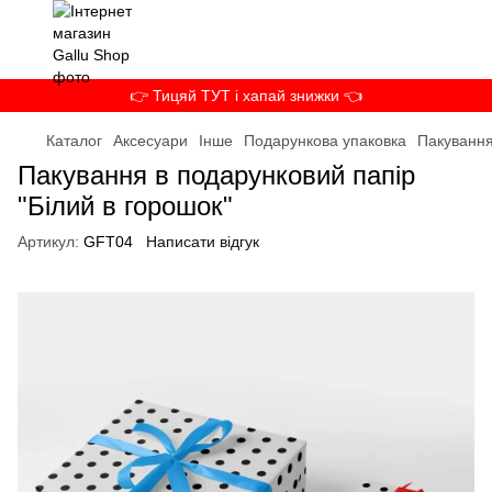
👉 Тицяй ТУТ і хапай знижки 👈
Каталог
Аксесуари
Інше
Подарункова упаковка
Пакування
Пакування в подарунковий папір
"Білий в горошок"
Артикул:
GFT04
Написати відгук