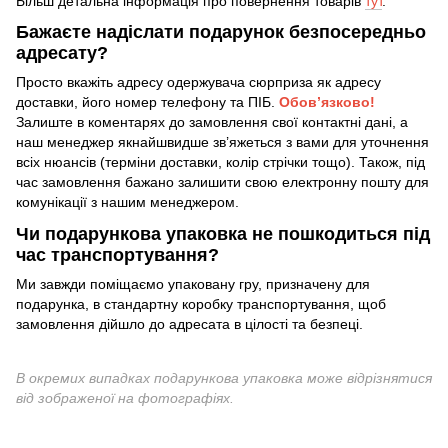
Більш детальна інформація про повернення товарів
тут
.
Бажаєте надіслати подарунок безпосередньо
адресату?
Просто вкажіть адресу одержувача сюрприза як адресу
доставки, його номер телефону та ПІБ.
Обов’язково!
Залиште в коментарях до замовлення свої контактні дані, а
наш менеджер якнайшвидше зв’яжеться з вами для уточнення
всіх нюансів (терміни доставки, колір стрічки тощо). Також, під
час замовлення бажано залишити свою електронну пошту для
комунікації з нашим менеджером.
Чи подарункова упаковка не пошкодиться під
час транспортування?
Ми завжди поміщаємо упаковану гру, призначену для
подарунка, в стандартну коробку транспортування, щоб
замовлення дійшло до адресата в цілості та безпеці.
В окремих випадках подарункова упаковка може відрізнятися
від зображеної на фотографіях.