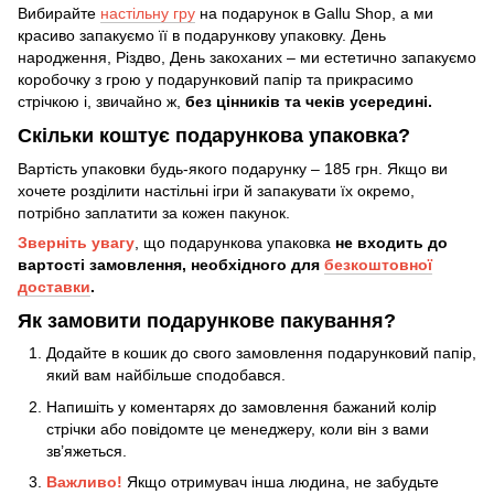
Вибирайте
настільну гру
на подарунок в Gallu Shop, а ми
красиво запакуємо її в подарункову упаковку. День
народження, Різдво, День закоханих – ми естетично запакуємо
коробочку з грою у подарунковий папір та прикрасимо
стрічкою і, звичайно ж,
без цінників та чеків усередині.
Скільки коштує подарункова упаковка?
Вартість упаковки будь-якого подарунку – 185 грн. Якщо ви
хочете розділити настільні ігри й запакувати їх окремо,
потрібно заплатити за кожен пакунок.
Зверніть увагу
, що подарункова упаковка
не входить до
вартості замовлення, необхідного для
безкоштовної
доставки
.
Як замовити подарункове пакування?
Додайте в кошик до свого замовлення подарунковий папір,
який вам найбільше сподобався.
Напишіть у коментарях до замовлення бажаний колір
стрічки або повідомте це менеджеру, коли він з вами
зв’яжеться.
Важливо!
Якщо отримувач інша людина, не забудьте