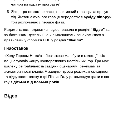
чотири ви одразу програєте).
Якщо гра не закінчилася, то активний гравець завершує
хід. Жетон активного гравця передається
сусіду ліворуч
і
той розпочинає з першої фази.
Радимо також подивитися відеоправила в розділі
"Відео"
та,
за бажанням, детальніше й з малюнками ознайомитися з
правилами у форматі PDF у розділі
"Файли".
І наостанок
«Ходу Героям Нема!» обов'язково має бути в колекції всіх
поціновувачів жанру кооперативних настільних ігор. Гра має
шалену реіграбільність завдяки сценаріям, режимам та
асиметричності кланів. А завдяки трьом режимам складності
та відсутності тексту в грі Півник Галу рекомендує грати в цю
гру
з дітьми від восьми років.
Відео