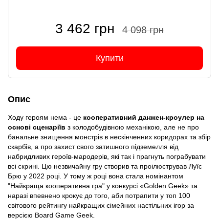
3 462 грн
4 098 грн
Купити
Опис
Ходу героям нема - це
кооперативний данжен-кроулер на
основі сценаріїв
з колодобудівною механікою, але не про
банальне знищення монстрів в нескінченних коридорах та збір
скарбів, а про захист свого затишного підземелля від
набридливих героїв-мародерів, які так і прагнуть пограбувати
всі скрині. Цю незвичайну гру створив та проілюстрував Луїс
Брю у 2022 році. У тому ж році вона стала номінантом
"Найкраща кооперативна гра" у конкурсі «Golden Geek» та
наразі впевнено крокує до того, аби потрапити у топ 100
світового рейтингу найкращих сімейних настільних ігор за
версією Board Game Geek.