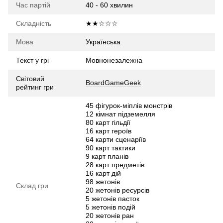
Час партій
40 - 60 хвилин
Складність
★★☆☆☆
Мова
Українська
Текст у грі
Мовнонезалежна
Світовий
BoardGameGeek
рейтинг гри
45 фігурок-міплів монстрів
12 кімнат підземелля
80 карт гільдії
16 карт героїв
64 карти сценаріїв
90 карт тактики
9 карт планів
28 карт предметів
16 карт дій
98 жетонів
Склад гри
20 жетонів ресурсів
5 жетонів пасток
5 жетонів подій
20 жетонів ран