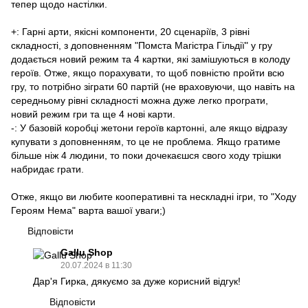
тепер щодо настілки.
+: Гарні арти, якісні компоненти, 20 сценаріїв, 3 рівні
складності, з доповненням "Помста Магістра Гільдії" у гру
додається новий режим та 4 картки, які замішуються в колоду
героїв. Отже, якщо порахувати, то щоб повністю пройти всю
гру, то потрібно зіграти 60 партій (не враховуючи, що навіть на
середньому рівні складності можна дуже легко програти,
новий режим гри та ще 4 нові карти.
-: У базовій коробці жетони героїв картонні, але якщо відразу
купувати з доповненням, то це не проблема. Якщо гратиме
більше ніж 4 людини, то поки дочекаєшся свого ходу трішки
набридає грати.
Отже, якщо ви любите кооперативні та нескладні ігри, то "Ходу
Героям Нема" варта вашої уваги;)
Відповісти
Gallu Shop
20.07.2024 в 11:30
Дар'я Гирка, дякуємо за дуже корисний відгук!
Відповісти