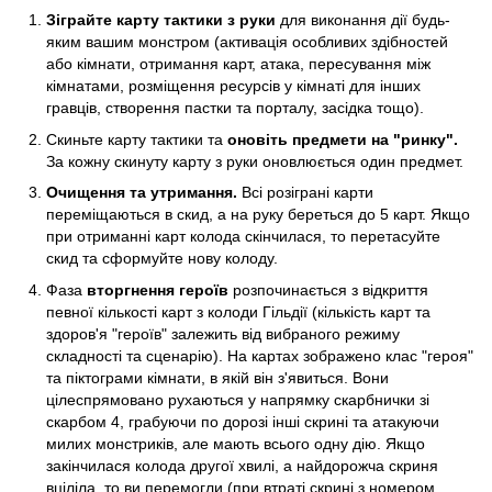
Зіграйте карту тактики з руки
для виконання дії будь-
яким вашим монстром (активація особливих здібностей
або кімнати, отримання карт, атака, пересування між
кімнатами, розміщення ресурсів у кімнаті для інших
гравців, створення пастки та порталу, засідка тощо).
Скиньте карту тактики та
оновіть предмети на "ринку".
За кожну скинуту карту з руки оновлюється один предмет.
Очищення та утримання.
Всі розіграні карти
переміщаються в скид, а на руку береться до 5 карт. Якщо
при отриманні карт колода скінчилася, то перетасуйте
скид та сформуйте нову колоду.
Фаза
вторгнення героїв
розпочинається з відкриття
певної кількості карт з колоди Гільдії (кількість карт та
здоров'я "героїв" залежить від вибраного режиму
складності та сценарію). На картах зображено клас "героя"
та піктограми кімнати, в якій він з'явиться. Вони
цілеспрямовано рухаються у напрямку скарбнички зі
скарбом 4, грабуючи по дорозі інші скрині та атакуючи
милих монстриків, але мають всього одну дію. Якщо
закінчилася колода другої хвилі, а найдорожча скриня
вціліла, то ви перемогли (при втраті скрині з номером