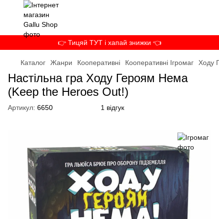
👉 Тицяй ТУТ і хапай знижки 👈
Каталог
Жанри
Кооперативні
Кооперативні Ігромаг
Ходу 
Настільна гра Ходу Героям Нема
(Keep the Heroes Out!)
Артикул:
6650
1 відгук