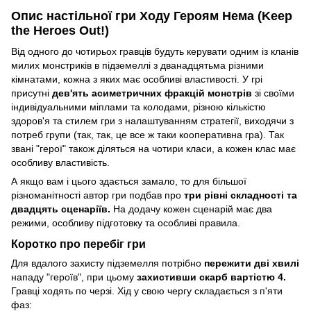
Опис настільної гри Ходу Героям Нема (Keep
the Heroes Out!)
Від одного до чотирьох гравців будуть керувати одним із кланів
милих монстриків в підземеллі з дванадцятьма різними
кімнатами, кожна з яких має особливі властивості. У грі
присутні
дев'ять асиметричних фракцій монстрів
зі своїми
індивідуальними міплами та колодами, різною кількістю
здоров'я та стилем гри з налаштуванням стратегії, виходячи з
потреб групи (так, так, це все ж таки кооперативна гра). Так
звані "герої" також діляться на чотири класи, а кожен клас має
особливу властивість.
А якщо вам і цього здається замало, то для більшої
різноманітності автор гри подбав про
три рівні складності та
двадцять сценаріїв.
На додачу кожен сценарій має два
режими, особливу підготовку та особливі правила.
Коротко про перебіг гри
Для вдалого захисту підземелля потрібно
пережити дві хвилі
нападу "героїв", при цьому
захистивши скарб вартістю 4.
Гравці ходять по черзі. Хід у свою чергу складається з п'яти
фаз: