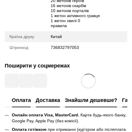
20 жетонів героїв
16 жетонів скарбів
10 жетонів порталів
1 жетон активного гравця
1 жетон хвилі 0
правила
Країна друку
Китай
Штрихкод
736832797053
Поширити у соцмережах
Оплата
Доставка
Знайшли дешевше?
Гар
Онлайн оплата Visa, MasterCard.
Карта будь-якого банку,
Google Pay, Apple Pay (без комісії).
Оплата готівкою
при отриманні (кур'єром або післяплата