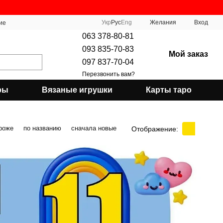
Укр
Рус
Eng
Желания
Вход
ие
063 378-80-81
093 835-70-83
Мой заказ
097 837-70-04
Перезвонить вам?
ры
Вязаные игрушки
Карты таро
роже
по названию
сначала новые
Отображение: