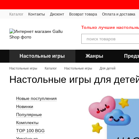
Перейти к основному контенту
Каталог
Контакты
Дисконт
Возврат товара
Оплата и доставка
Публичная оферта
Только лучшие настольн
Настольные игры
Жанры
Предз
Настольные игры
Каталог
Настольные игры
Для детей
Настольные игры для дете
Новые поступления
Новинки
Популярные
Комплекты
TOP 100 BGG
Українське