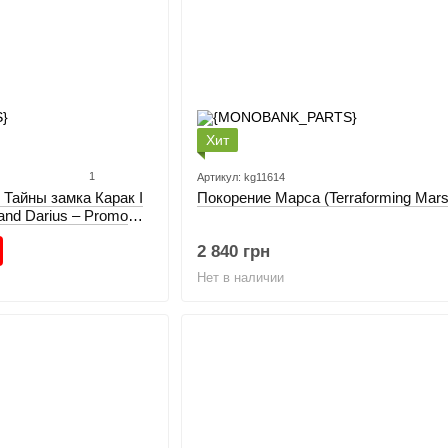
Хит
1
Артикул: kg11614
Тайны замка Карак I
Покорение Марса (Terraforming Mars
us and Darius – Promo
2 840 грн
Нет в наличии