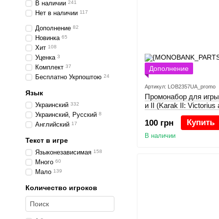
В наличии
241
Нет в наличии
117
Дополнение
82
Новинка
65
Хит
108
Уценка
3
Комплект
37
Дополнение
Бесплатно Укрпоштою
24
Артикул: LOB2357UA_promo
Язык
Промонабор для игры 
Украинский
332
и II (Karak II: Victori
Characters)
Украинский, Русский
8
Купить
100 грн
Английский
17
В наличии
Текст в игре
Языконезависимая
158
Много
60
Мало
139
Количество игроков