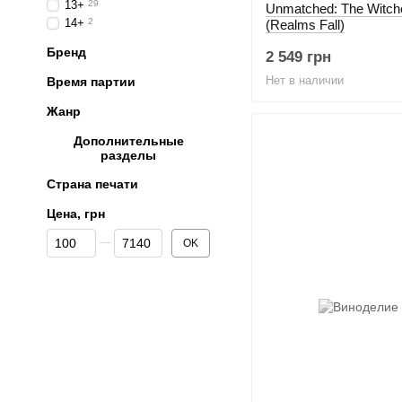
13+
29
Unmatched: The Witch
14+
2
(Realms Fall)
Бренд
2 549 грн
Нет в наличии
Время партии
Жанр
Дополнительные
разделы
Страна печати
Цена, грн
От Цена, грн
До Цена, грн
OK