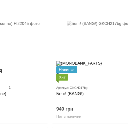
Новинка
Хит
1
Артикул: GKCH217bg
ne)
Бенг! (BANG!)
949 грн
Нет в наличии