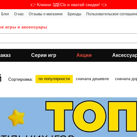
👉 Кликни ЗДЕСЬ и хватай скидки! 👈
Блог
О нас
Отзывы о магазине
Бренды
Пользовательское соглашен
ые игры и аксессуары
аказ
Серии игр
Акции
Аксессуа
й
по популярности
сначала дешевле
сначала до
Сортировка: