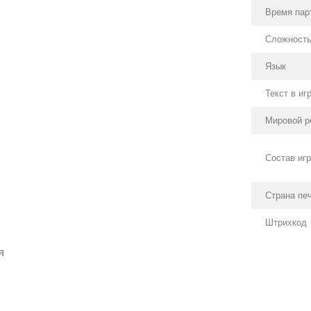
Время пар
Сложност
Язык
Текст в иг
Мировой р
Состав иг
Страна пе
Штрихкод
я