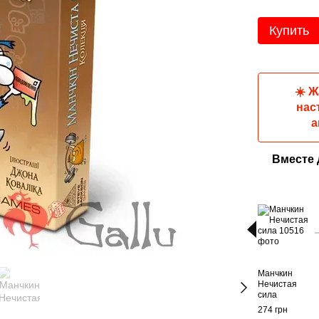
Купить
☀️ 
нас
а
Вместе
Манчкин
Нечистая
сила
274 грн