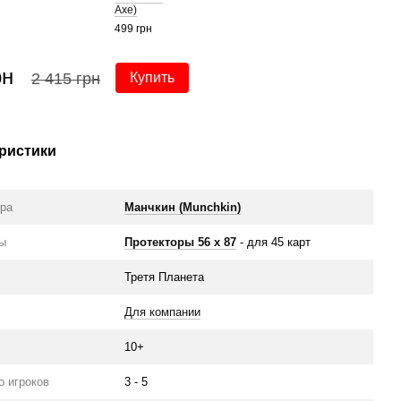
Axe)
499 грн
2 
рн
2 415 грн
Купить
ристики
гра
Манчкин (Munchkin)
ры
Протекторы 56 x 87
- для 45 карт
Третя Планета
Для компании
10+
о игроков
3 - 5