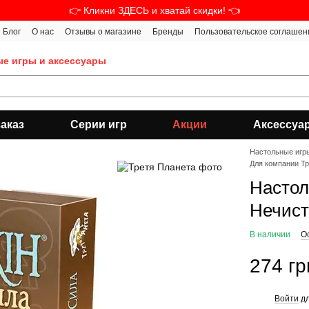
👉 Кликни ЗДЕСЬ и хватай скидки! 👈
Блог
О нас
Отзывы о магазине
Бренды
Пользовательское соглашен
ые игры и аксессуары
аказ
Серии игр
Акции
Аксессуа
Настольные игр
Для компании Т
Настол
Нечист
В наличии
О
274 гр
Войти
дл
%