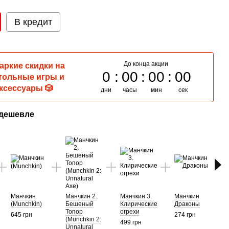
В кредит
До конца акции
Жаркие скидки на
0
00
00
00
тольные игры и
ксессуары 🎲
дни
часы
мин
сек
 дешевле
В
Манчкин
Манчкин 2.
Манчкин 3.
Манчкин
(Munchkin)
Бешеный
Клирические
Драконы
Топор
огрехи
645 грн
274 грн
Манч
(Munchkin 2:
499 грн
Unnatural
274 г