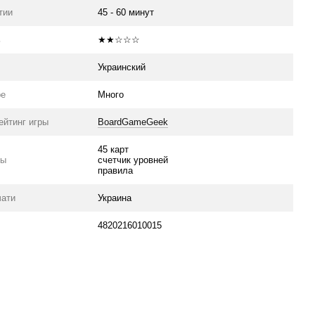
тии
45 - 60 минут
ь
★★☆☆☆
Украинский
ре
Много
ейтинг игры
BoardGameGeek
45 карт
ры
счетчик уровней
правила
чати
Украина
4820216010015