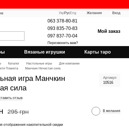
Укр
Рус
Eng
Желания
Вход
ие
063 378-80-81
093 835-70-83
Мой заказ
097 837-70-04
Перезвонить вам?
ры
Вязаные игрушки
Карты таро
ы
Каталог
Настольные игры
Для компании
ретя Планета
Манчкин Нечистая сила
ьная игра Манчкин
Артикул
10516
ая сила
ставить отзыв
н
295 грн
В желания
я отображения накопительной скидки